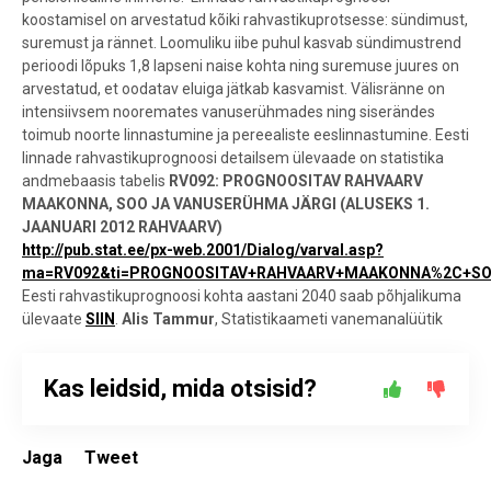
koostamisel on arvestatud kõiki rahvastikuprotsesse: sündimust,
suremust ja rännet. Loomuliku iibe puhul kasvab sündimustrend
perioodi lõpuks 1,8 lapseni naise kohta ning suremuse juures on
arvestatud, et oodatav eluiga jätkab kasvamist. Välisränne on
intensiivsem nooremates vanuserühmades ning siserändes
toimub noorte linnastumine ja pereealiste eeslinnastumine. Eesti
linnade rahvastikuprognoosi detailsem ülevaade on statistika
andmebaasis tabelis
RV092: PROGNOOSITAV RAHVAARV
MAAKONNA, SOO JA VANUSERÜHMA JÄRGI (ALUSEKS 1.
JAANUARI 2012 RAHVAARV)
http://pub.stat.ee/px-web.2001/Dialog/varval.asp?
ma=RV092&ti=PROGNOOSITAV+RAHVAARV+MAAKONNA%2C+SOO+JA
Eesti rahvastikuprognoosi kohta aastani 2040 saab põhjalikuma
ülevaate
SIIN
.
Alis Tammur
, Statistikaameti vanemanalüütik
Kas leidsid, mida otsisid?
Jaga
Tweet