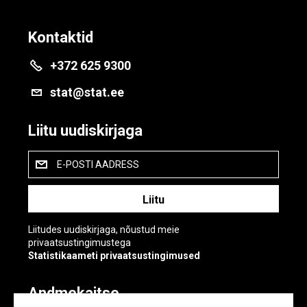
Kontaktid
+372 625 9300
stat@stat.ee
Liitu uudiskirjaga
E-POSTI AADRESS
Liitudes uudiskirjaga, nõustud meie
privaatsustingimustega
Statistikaameti privaatsustingimused
Andmekaitse