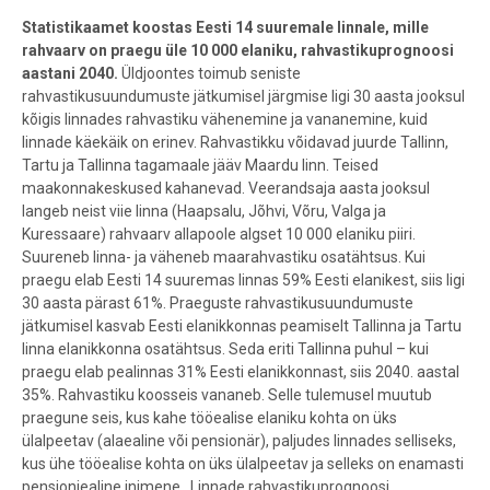
Statistikaamet koostas Eesti 14 suuremale linnale, mille
rahvaarv on praegu üle 10 000 elaniku, rahvastikuprognoosi
aastani 2040.
Üldjoontes toimub seniste
rahvastikusuundumuste jätkumisel järgmise ligi 30 aasta jooksul
kõigis linnades rahvastiku vähenemine ja vananemine, kuid
linnade käekäik on erinev. Rahvastikku võidavad juurde Tallinn,
Tartu ja Tallinna tagamaale jääv Maardu linn. Teised
maakonnakeskused kahanevad. Veerandsaja aasta jooksul
langeb neist viie linna (Haapsalu, Jõhvi, Võru, Valga ja
Kuressaare) rahvaarv allapoole algset 10 000 elaniku piiri.
Suureneb linna- ja väheneb maarahvastiku osatähtsus. Kui
praegu elab Eesti 14 suuremas linnas 59% Eesti elanikest, siis ligi
30 aasta pärast 61%. Praeguste rahvastikusuundumuste
jätkumisel kasvab Eesti elanikkonnas peamiselt Tallinna ja Tartu
linna elanikkonna osatähtsus. Seda eriti Tallinna puhul – kui
praegu elab pealinnas 31% Eesti elanikkonnast, siis 2040. aastal
35%. Rahvastiku koosseis vananeb. Selle tulemusel muutub
praegune seis, kus kahe tööealise elaniku kohta on üks
ülalpeetav (alaealine või pensionär), paljudes linnades selliseks,
kus ühe tööealise kohta on üks ülalpeetav ja selleks on enamasti
pensioniealine inimene.
Linnade rahvastikuprognoosi