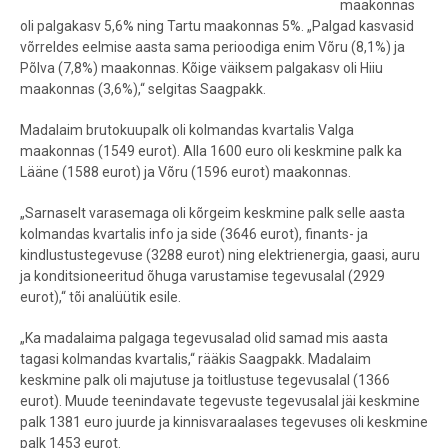
maakonnas
oli palgakasv 5,6% ning Tartu maakonnas 5%. „Palgad kasvasid
võrreldes eelmise aasta sama perioodiga enim Võru (8,1%) ja
Põlva (7,8%) maakonnas. Kõige väiksem palgakasv oli Hiiu
maakonnas (3,6%),“ selgitas Saagpakk.
Madalaim brutokuupalk oli kolmandas kvartalis Valga
maakonnas (1549 eurot). Alla 1600 euro oli keskmine palk ka
Lääne (1588 eurot) ja Võru (1596 eurot) maakonnas.
„Sarnaselt varasemaga oli kõrgeim keskmine palk selle aasta
kolmandas kvartalis info ja side (3646 eurot), finants- ja
kindlustustegevuse (3288 eurot) ning elektrienergia, gaasi, auru
ja konditsioneeritud õhuga varustamise tegevusalal (2929
eurot),“ tõi analüütik esile.
„Ka madalaima palgaga tegevusalad olid samad mis aasta
tagasi kolmandas kvartalis,“ rääkis Saagpakk. Madalaim
keskmine palk oli majutuse ja toitlustuse tegevusalal (1366
eurot). Muude teenindavate tegevuste tegevusalal jäi keskmine
palk 1381 euro juurde ja kinnisvaraalases tegevuses oli keskmine
palk 1453 eurot.