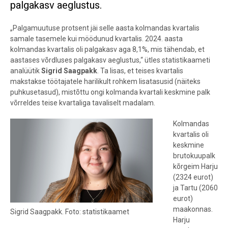
palgakasv aeglustus.
„Palgamuutuse protsent jäi selle aasta kolmandas kvartalis
samale tasemele kui möödunud kvartalis. 2024. aasta
kolmandas kvartalis oli palgakasv aga 8,1%, mis tähendab, et
aastases võrdluses palgakasv aeglustus,“
ütles statistikaameti
analüütik
Sigrid Saagpakk
. Ta lisas, et teises kvartalis
makstakse töötajatele harilikult rohkem lisatasusid (näiteks
puhkusetasud), mistõttu ongi kolmanda kvartali keskmine palk
võrreldes teise kvartaliga tavaliselt madalam.
Kolmandas
kvartalis oli
keskmine
brutokuupalk
kõrgeim Harju
(2324 eurot)
ja Tartu (2060
eurot)
maakonnas.
Sigrid Saagpakk. Foto: statistikaamet
Harju