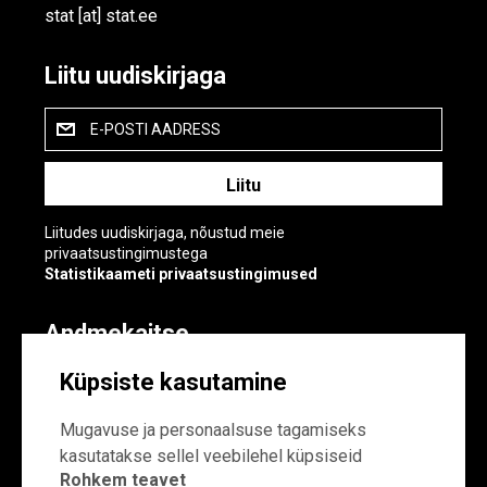
stat
[at]
stat.ee
Liitu uudiskirjaga
E-POSTI AADRESS
Liitudes uudiskirjaga, nõustud meie
privaatsustingimustega
Statistikaameti privaatsustingimused
Andmekaitse
Andmekaitse
Küpsiste kasutamine
Küpsiste sätted
Mugavuse ja personaalsuse tagamiseks
kasutatakse sellel veebilehel küpsiseid
Rohkem teavet