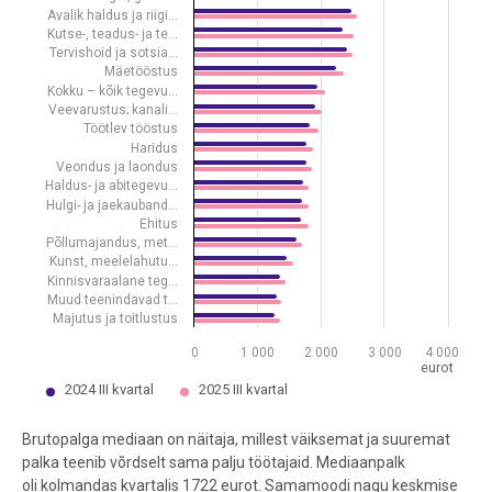
The chart has 1 Y axis displaying eurot. Data ranges from 1285 to 3
Avalik haldus ja riigi…
Kutse-, teadus- ja te…
Tervishoid ja sotsia…
Mäetööstus
Kokku – kõik tegevu…
Veevarustus; kanali…
Töötlev tööstus
Haridus
Veondus ja laondus
Haldus- ja abitegevu…
Hulgi- ja jaekauband…
Ehitus
Põllumajandus, met…
Kunst, meelelahutu…
Kinnisvaraalane teg…
Muud teenindavad t…
Majutus ja toitlustus
0
1 000
2 000
3 000
4 000
eurot
2024 III kvartal
2025 III kvartal
End of interactive chart.
Brutopalga mediaan on näitaja, millest väiksemat ja suuremat
palka teenib võrdselt sama palju töötajaid.
Mediaanpalk
oli
kolmandas
kvartalis
1722 eurot. Samamoodi nagu keskmise