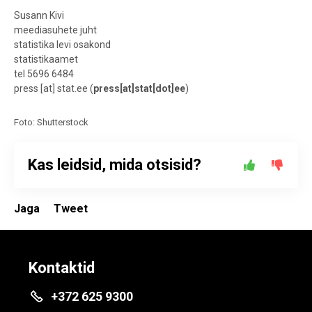
Susann Kivi
meediasuhete juht
statistika levi osakond
statistikaamet
tel 5696 6484
press
[at]
stat.ee
(
press[at]stat[dot]ee
)
Foto: Shutterstock
Kas leidsid, mida otsisid?
Jaga
Tweet
Kontaktid
+372 625 9300