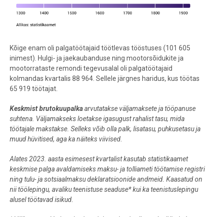
Kõige enam oli palgatöötajaid töötlevas tööstuses (101 605
inimest). Hulgi- ja jaekaubanduse ning mootorsõidukite ja
mootorrataste remondi tegevusalal oli palgatöötajaid
kolmandas kvartalis 88 964. Sellele järgnes haridus, kus töötas
65 919 töötajat.
Keskmist brutokuupalka
arvutatakse väljamaksete ja tööpanuse
suhtena. Väljamakseks loetakse igasugust rahalist tasu, mida
töötajale makstakse. Selleks võib olla palk, lisatasu, puhkusetasu ja
muud hüvitised, aga ka näiteks viivised.
Alates 2023. aasta esimesest kvartalist kasutab statistikaamet
keskmise palga avaldamiseks maksu- ja tolliameti töötamise registri
ning tulu- ja sotsiaalmaksu deklaratsioonide andmeid. Kaasatud on
nii töölepingu, avaliku teenistuse seaduse* kui ka teenistuslepingu
alusel töötavad isikud.