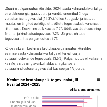
„Suurim palgamuutus võrreldes 2024. aasta kolmanda kvartaliga
oli elektrienergia, gaasi, auru ja konditsioneeritud õhuga
varustamise tegevusalal (15,3%),“ ütles Saagpakk ja lisas, et
muutus on tingitud eelkõige ettevõtete tegevusalade vahelisest
liikumisest. Keskmine palk kasvas 7,7% töötlevas tööstuses ning
finants- ja kindlustustegevuses 7,2%. Järgnes ehituse
tegevusala, kus palgamuutus oli 7%.
Kõige väiksem keskmise brutokuupalga muutus võrreldes
eelmise aasta kolmanda kvartaliga oli tervishoiu ja
sotsiaalhoolekande tegevusalal (3,5%). Palgamuutus oli väiksem
ka info ja side ning avaliku halduse, riigikaitse ja
sotsiaalkindlustuse tegevusalal, kus see jäi 4% juurde.
Keskmine brutokuupalk tegevusalati, III kvartal 2024–2025
Keskmine brutokuupalk tegevusalati, III
kvartal 2024–2025
Bar chart with 2 data series.
Allikas: statistikaamet
Allikas: statistikaamet
View as data table, Keskmine brutokuupalk tegevusalati, III kvarta
Info ja side
Finants- ja kindlustu…
The chart has 1 X axis displaying .
Elektrienergia, gaasi…