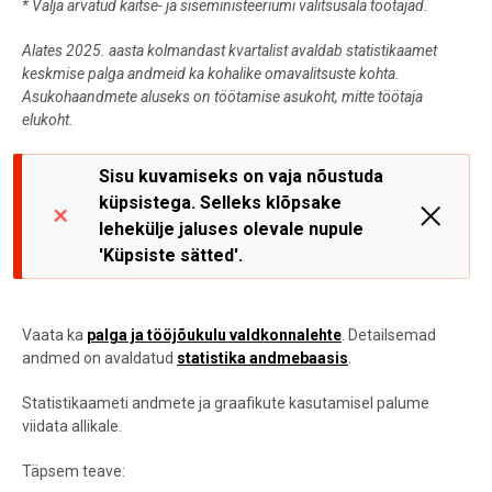
*
Välja arvatud kaitse- ja siseministeeriumi valitsusala töötajad.
Alates 2025. aasta kolmandast kvartalist avaldab statistikaamet
keskmise palga andmeid ka kohalike omavalitsuste kohta.
Asukohaandmete aluseks on töötamise asukoht, mitte töötaja
elukoht.
Sisu kuvamiseks on vaja nõustuda
küpsistega. Selleks klõpsake
lehekülje jaluses olevale nupule
'Küpsiste sätted'.
Vaata ka
palga ja tööjõukulu valdkonnalehte
.
Detailsemad
andmed on avaldatud
statistika andmebaasis
.
Statistikaameti andmete ja graafikute kasutamisel palume
viidata allikale.
Täpsem teave: