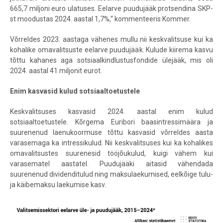
665,7 miljoni euro ulatuses. Eelarve puudujääk protsendina SKP-
st moodustas 2024. aastal 1,7%,“ kommenteeris Kommer.
Võrreldes 2023. aastaga vähenes mullu nii keskvalitsuse kui ka
kohalike omavalitsuste eelarve puudujääk. Kulude kiirema kasvu
tõttu kahanes aga sotsiaalkindlustusfondide ülejääk, mis oli
2024. aastal 41 miljonit eurot.
Enim kasvasid kulud sotsiaaltoetustele
Keskvalitsuses kasvasid 2024. aastal enim kulud
sotsiaaltoetustele. Kõrgema Euribori baasintressimäära ja
suurenenud laenukoormuse tõttu kasvasid võrreldes aasta
varasemaga ka intressikulud. Nii keskvalitsuses kui ka kohalikes
omavalitsustes suurenesid tööjõukulud, kuigi vähem kui
varasematel aastatel. Puudujääki aitasid vähendada
suurenenud dividenditulud ning maksulaekumised, eelkõige tulu-
ja käibemaksu laekumise kasv.