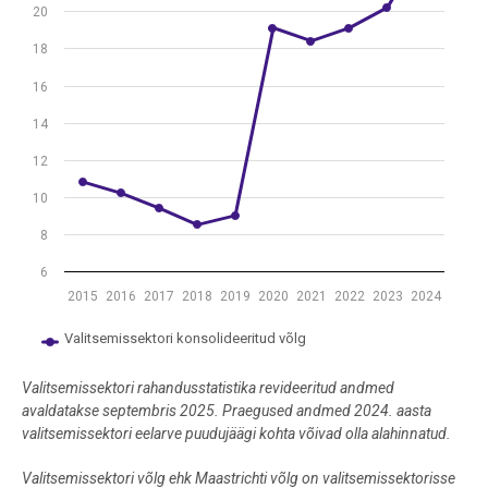
20
18
16
14
12
10
8
6
2015
2016
2017
2018
2019
2020
2021
2022
2023
2024
Valitsemissektori konsolideeritud võlg
End of interactive chart.
Valitsemissektori rahandusstatistika revideeritud andmed
avaldatakse septembris 2025. Praegused andmed 2024. aasta
valitsemissektori eelarve puudujäägi kohta võivad olla alahinnatud.
Valitsemissektori võlg ehk Maastrichti võlg on valitsemissektorisse