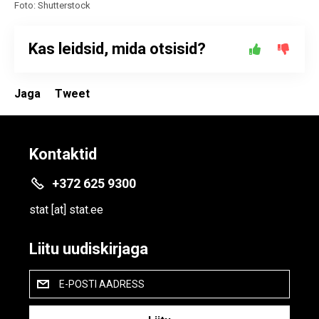
Foto: Shutterstock
Kas leidsid, mida otsisid?
Jaga
Tweet
Kontaktid
+372 625 9300
stat
[at]
stat.ee
Liitu uudiskirjaga
E-POSTI AADRESS