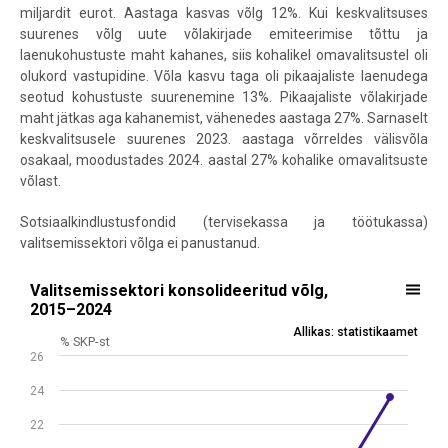
miljardit eurot. Aastaga kasvas võlg 12%. Kui keskvalitsuses
suurenes võlg uute võlakirjade emiteerimise tõttu ja
laenukohustuste maht kahanes, siis kohalikel omavalitsustel oli
olukord vastupidine. Võla kasvu taga oli pikaajaliste laenudega
seotud kohustuste suurenemine 13%. Pikaajaliste võlakirjade
maht jätkas aga kahanemist, vähenedes aastaga 27%. Sarnaselt
keskvalitsusele suurenes 2023. aastaga võrreldes välisvõla
osakaal, moodustades 2024. aastal 27% kohalike omavalitsuste
võlast.
Sotsiaalkindlustusfondid (tervisekassa ja töötukassa)
valitsemissektori võlga ei panustanud.
Valitsemissektori konsolideeritud võlg, 2015–2024
Valitsemissektori konsolideeritud võlg,
2015–2024
Line chart with 10 data points.
Allikas: statistikaamet
% SKP-st
Allikas: statistikaamet
26
View as data table, Valitsemissektori konsolideeritud võlg, 2015–2
The chart has 1 X axis displaying .
24
The chart has 1 Y axis displaying % SKP-st. Data ranges from 8.5 to 
22