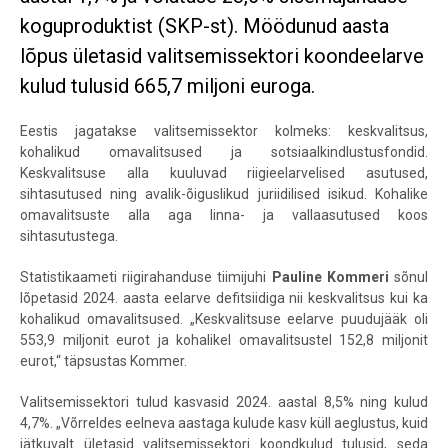
koguproduktist (SKP-st). Möödunud aasta
lõpus ületasid valitsemissektori koondeelarve
kulud tulusid 665,7 miljoni euroga.
Eestis jagatakse valitsemissektor kolmeks: keskvalitsus,
kohalikud omavalitsused ja sotsiaalkindlustusfondid.
Keskvalitsuse alla kuuluvad riigieelarvelised asutused,
sihtasutused ning avalik-õiguslikud juriidilised isikud. Kohalike
omavalitsuste alla aga linna- ja vallaasutused koos
sihtasutustega.
Statistikaameti riigirahanduse tiimijuhi
Pauline Kommeri
sõnul
lõpetasid 2024. aasta eelarve defitsiidiga nii keskvalitsus kui ka
kohalikud omavalitsused. „Keskvalitsuse eelarve puudujääk oli
553,9 miljonit eurot ja kohalikel omavalitsustel 152,8 miljonit
eurot,“ täpsustas Kommer.
Valitsemissektori tulud kasvasid 2024. aastal 8,5% ning kulud
4,7%. „Võrreldes eelneva aastaga kulude kasv küll aeglustus, kuid
jätkuvalt ületasid valitsemissektori koondkulud tulusid, seda