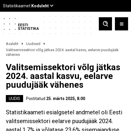
Avaleht
Uudised
Valitsemissektori võlg jätkas 2024. aastal kasvu, eelarve puudujääk
vähenes
Valitsemissektori võlg jätkas
2024. aastal kasvu, eelarve
puudujääk vähenes
UUDIS
Postitatud
25. märts 2025, 8.00
Statistikaameti esialgsetel andmetel oli Eesti
valitsemissektori eelarve puudujääk 2024.
aastal 1,7% ja võlatase 23,6% sisemajanduse