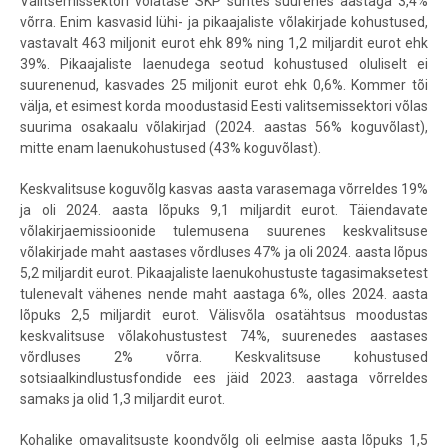
Valitsemissektori võlatase SKP suhtes suurenes aastaga 3,4%
võrra. Enim kasvasid lühi- ja pikaajaliste võlakirjade kohustused,
vastavalt 463 miljonit eurot ehk 89% ning 1,2 miljardit eurot ehk
39%. Pikaajaliste laenudega seotud kohustused oluliselt ei
suurenenud, kasvades 25 miljonit eurot ehk 0,6%. Kommer tõi
välja, et esimest korda moodustasid Eesti valitsemissektori võlas
suurima osakaalu võlakirjad (2024. aastas 56% koguvõlast),
mitte enam laenukohustused (43% koguvõlast).
Keskvalitsuse koguvõlg kasvas aasta varasemaga võrreldes 19%
ja oli 2024. aasta lõpuks 9,1 miljardit eurot. Täiendavate
võlakirjaemissioonide tulemusena suurenes keskvalitsuse
võlakirjade maht aastases võrdluses 47% ja oli 2024. aasta lõpus
5,2 miljardit eurot. Pikaajaliste laenukohustuste tagasimaksetest
tulenevalt vähenes nende maht aastaga 6%, olles 2024. aasta
lõpuks 2,5 miljardit eurot. Välisvõla osatähtsus moodustas
keskvalitsuse võlakohustustest 74%, suurenedes aastases
võrdluses 2% võrra.
Keskvalitsuse k
ohustused
sotsiaalkindlustusfondide ees jäid 2023. aastaga võrreldes
samaks ja olid 1,3 miljardit eurot.
Kohalike omavalitsuste koondvõlg oli eelmise aasta lõpuks 1,5