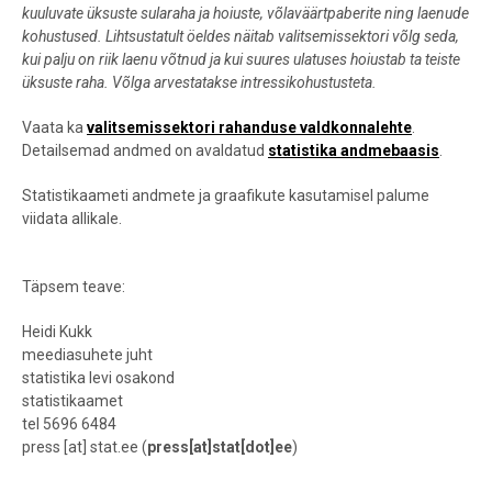
kuuluvate üksuste sularaha ja hoiuste, võlaväärtpaberite ning laenude
kohustused. Lihtsustatult öeldes näitab valitsemissektori võlg seda,
kui palju on riik laenu võtnud ja kui suures ulatuses hoiustab ta teiste
üksuste raha. Võlga arvestatakse intressikohustusteta.
Vaata ka
valitsemissektori rahanduse valdkonnalehte
.
Detailsemad andmed on avaldatud
statistika andmebaasis
.
Statistikaameti andmete ja graafikute kasutamisel palume
viidata allikale.
Täpsem teave:
Heidi Kukk
meediasuhete juht
statistika levi osakond
statistikaamet
tel 5696 6484
press
[at]
stat.ee
(
press[at]stat[dot]ee
)