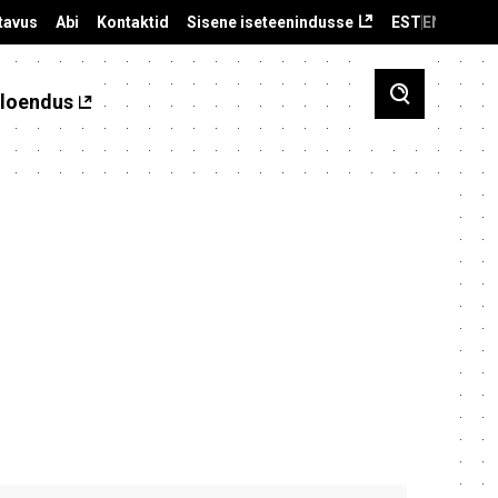
tavus
Abi
Kontaktid
Sisene iseteenindusse
EST
ENG
loendus