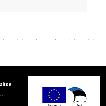
aitse
e
ted