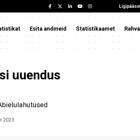
Ligipääse
tistikat
Esita andmeid
Statistikaamet
Rahva
asi uuendus
Abielulahutused
er 2023