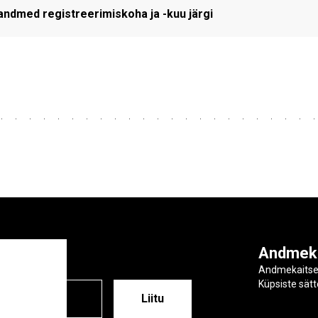
andmed registreerimiskoha ja -kuu järgi
ga
Andmek
Andmekaits
Küpsiste sät
ESS