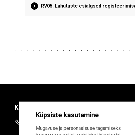
RV05: Lahutuste esialgsed registeerimis
Kontaktid
Liitu uudiskirja
Küpsiste kasutamine
+372 625 9300
E-POSTI AADR
Mugavuse ja personaalsuse tagamiseks