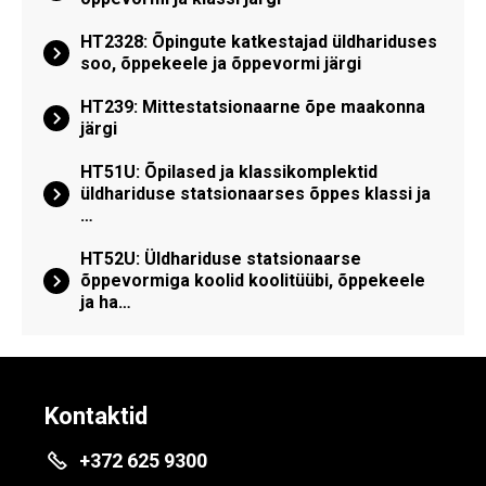
HT2328: Õpingute katkestajad üldhariduses
soo, õppekeele ja õppevormi järgi
HT239: Mittestatsionaarne õpe maakonna
järgi
HT51U: Õpilased ja klassikomplektid
üldhariduse statsionaarses õppes klassi ja
…
HT52U: Üldhariduse statsionaarse
õppevormiga koolid koolitüübi, õppekeele
ja ha…
Kontaktid
+372 625 9300