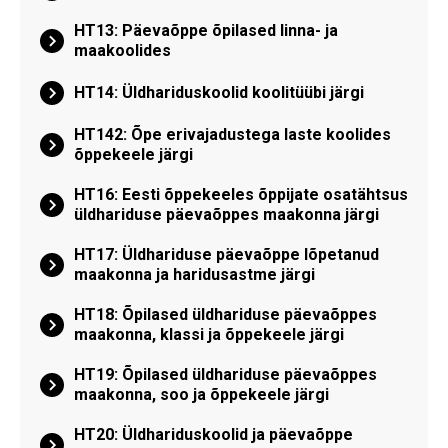
HT13: Päevaõppe õpilased linna- ja
maakoolides
HT14: Üldhariduskoolid koolitüübi järgi
HT142: Õpe erivajadustega laste koolides
õppekeele järgi
HT16: Eesti õppekeeles õppijate osatähtsus
üldhariduse päevaõppes maakonna järgi
HT17: Üldhariduse päevaõppe lõpetanud
maakonna ja haridusastme järgi
HT18: Õpilased üldhariduse päevaõppes
maakonna, klassi ja õppekeele järgi
HT19: Õpilased üldhariduse päevaõppes
maakonna, soo ja õppekeele järgi
HT20: Üldhariduskoolid ja päevaõppe