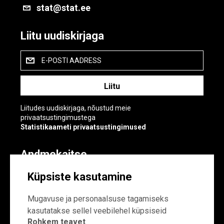
stat@stat.ee
Liitu uudiskirjaga
E-POSTI AADRESS
Liitudes uudiskirjaga, nõustud meie
privaatsustingimustega
Statistikaameti privaatsustingimused
Andmekaitse
Andmekaitse
Küpsiste kasutamine
Küpsiste sätted
Mugavuse ja personaalsuse tagamiseks
kasutatakse sellel veebilehel küpsiseid
Rohkem teavet