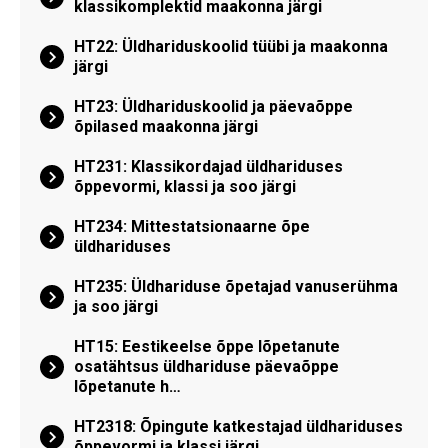
klassikomplektid maakonna järgi
HT22: Üldhariduskoolid tüübi ja maakonna
järgi
HT23: Üldhariduskoolid ja päevaõppe
õpilased maakonna järgi
HT231: Klassikordajad üldhariduses
õppevormi, klassi ja soo järgi
HT234: Mittestatsionaarne õpe
üldhariduses
HT235: Üldhariduse õpetajad vanuserühma
ja soo järgi
HT15: Eestikeelse õppe lõpetanute
osatähtsus üldhariduse päevaõppe
lõpetanute h…
HT2318: Õpingute katkestajad üldhariduses
õppevormi ja klassi järgi