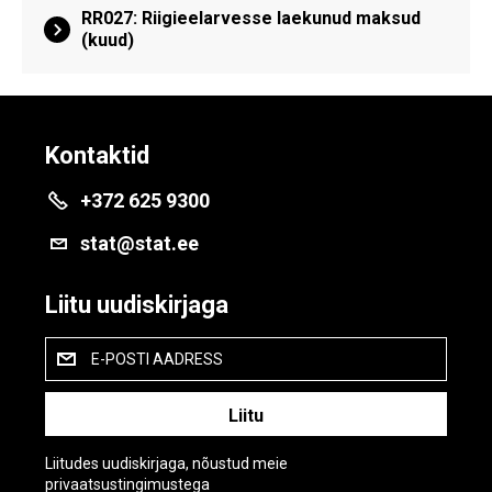
RR027: Riigieelarvesse laekunud maksud
(kuud)
Kontaktid
+372 625 9300
stat@stat.ee
Liitu uudiskirjaga
E-POSTI AADRESS
Liitudes uudiskirjaga, nõustud meie
privaatsustingimustega