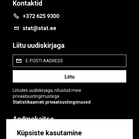
Kontaktid
+372 625 9300
stat@stat.ee
Liitu uudiskirjaga
E-POSTI AADRESS
Liitudes uudiskirjaga, nõustud meie
privaatsustingimustega
Statistikaameti privaatsustingimused
Andmekaitse
Andmekaitse
Küpsiste kasutamine
Küpsiste sätted