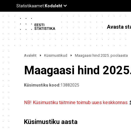
Avasta sta
Avaleht
Küsimustikud
Maagaasi hind 2025. poolaasta
Maagaasi hind 2025.
Küsimustiku kood:
13882025
NB! Küsimustiku täitmine toimub uues keskkonnas.
Küsimustiku aasta