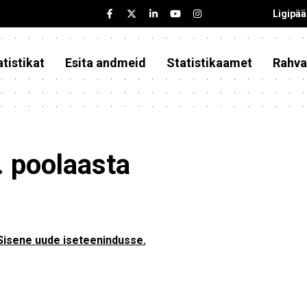
Ligipä
tistikat
Esita andmeid
Statistikaamet
Rahva
 poolaasta
Sisene uude iseteenindusse.