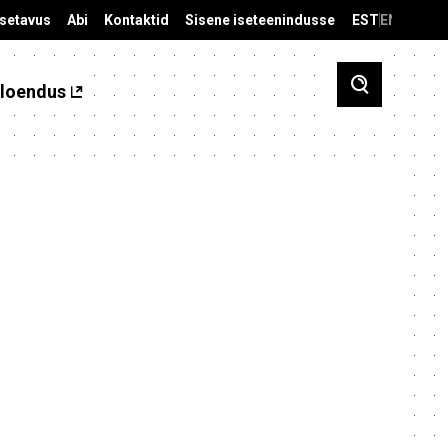
äsetavus
Abi
Kontaktid
Sisene iseteenindusse
EST
ENG
loendus