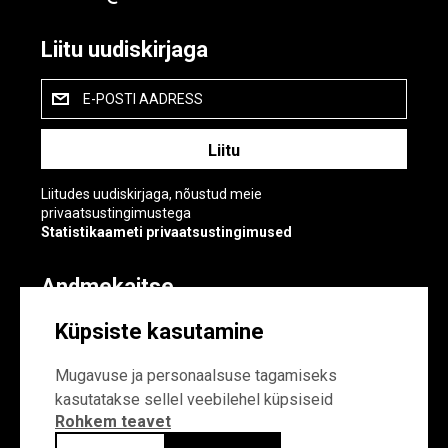
Liitu uudiskirjaga
E-POSTI AADRESS
Liitudes uudiskirjaga, nõustud meie
privaatsustingimustega
Statistikaameti privaatsustingimused
Andmekaitse
Andmekaitse
Küpsiste kasutamine
Küpsiste sätted
Mugavuse ja personaalsuse tagamiseks
kasutatakse sellel veebilehel küpsiseid
Rohkem teavet