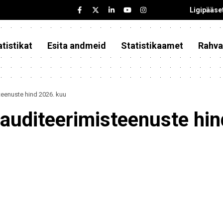
Ligipääse
tistikat
Esita andmeid
Statistikaamet
Rahva
teenuste hind 2026. kuu
auditeerimisteenuste hin