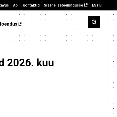
tavus
Abi
Kontaktid
Sisene iseteenindusse
EST
ENG
loendus
d 2026. kuu