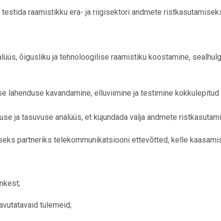
 testida raamistikku era- ja riigisektori andmete ristkasutamisek
lüüs, õigusliku ja tehnoloogilise raamistiku koostamine, sealhu
e lahenduse kavandamine, elluviimine ja testimine kokkulepitud 
use ja tasuvuse analüüs, et kujundada välja andmete ristkasuta
liseks partneriks telekommunikatsiooni ettevõtted, kelle kaasami
ankest;
avutatavaid tulemeid;