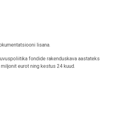
kumentatsiooni lisana.
uluvuspoliitika fondide rakenduskava aastateks
iljonit eurot ning kestus 24 kuud.