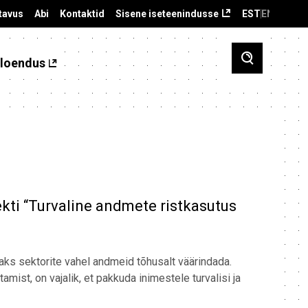
tavus
Abi
Kontaktid
Sisene iseteenindusse
EST
ENG
loendus
jekti “Turvaline andmete ristkasutus
aks sektorite vahel andmeid tõhusalt väärindada.
mist, on vajalik, et pakkuda inimestele turvalisi ja