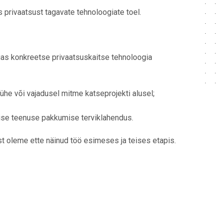
s privaatsust tagavate tehnoloogiate toel.
lgas konkreetse privaatsuskaitse tehnoloogia
ühe või vajadusel mitme katseprojekti alusel;
mise
teenuse pakkumise terviklahendus.
st oleme ette näinud töö esimeses ja teises etapis.