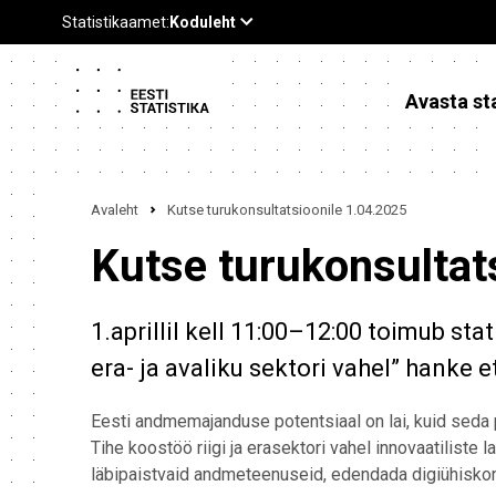
Avasta sta
Avaleht
Kutse turukonsultatsioonile 1.04.2025
Kutse turukonsultat
1.aprillil kell 11:00–12:00 toimub st
era- ja avaliku sektori vahel” hanke 
Eesti andmemajanduse potentsiaal on lai, kuid seda 
Tihe koostöö riigi ja erasektori vahel innovaatiliste 
läbipaistvaid andmeteenuseid, edendada digiühisk