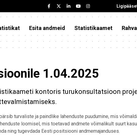
Ligipääse
tistikat
Esita andmeid
Statistikaamet
Rahva
sioonile 1.04.2025
atistikaameti kontoris turukonsultatsioon pro
ettevalmistamiseks.
pärsib turvaliste ja paindlike lahenduste puudumine, mis võimald
lahenduste loomisel, mis toetavad andmete võimalikult suurt kasuta
onda ning tugevdada Eesti positsiooni andmemajanduses.