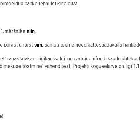
bimõeldud hanke tehnilist kirjeldust.
31.märtsiks
siin
.
e pärast üritust
siin
, samuti teeme need kättesaadavaks hankedo
hel” rahastatakse riigikantselei innovatsioonifondi kaudu ühteku
mekuse tõstmine“ vahenditest. Projekti kogueelarve on ligi 1,1 m
e
)