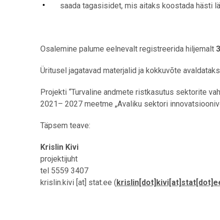
saada tagasisidet, mis aitaks koostada hästi lä
Osalemine palume eelnevalt registreerida hiljemalt
Üritusel jagatavad materjalid ja kokkuvõte avaldataks
Projekti “Turvaline andmete ristkasutus sektorite va
2021– 2027 meetme „Avaliku sektori innovatsioonivõi
Täpsem teave:
Krislin Kivi
projektijuht
tel 5559 3407
krislin.kivi
[at]
stat.ee
(
krislin[dot]kivi[at]stat[dot]e