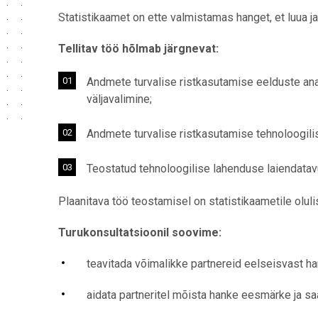
Statistikaamet on ette valmistamas hanget, et luua ja
Tellitav töö hõlmab järgnevat:
Andmete turvalise ristkasutamise eelduste ana
väljavalimine;
Andmete turvalise ristkasutamise tehnoloogilis
Teostatud tehnoloogilise lahenduse laiendatav
Plaanitava töö teostamisel on statistikaametile olu
Turukonsultatsioonil soovime:
teavitada võimalikke partnereid eelseisvast h
aidata partneritel mõista hanke eesmärke ja sa