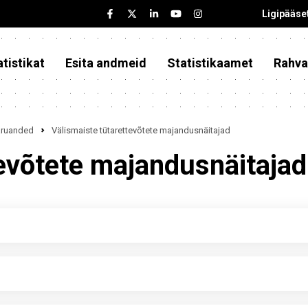
Ligipääse
tistikat
Esita andmeid
Statistikaamet
Rahva
iaruanded
Välismaiste tütarettevõtete majandusnäitajad
tevõtete majandusnäitajad