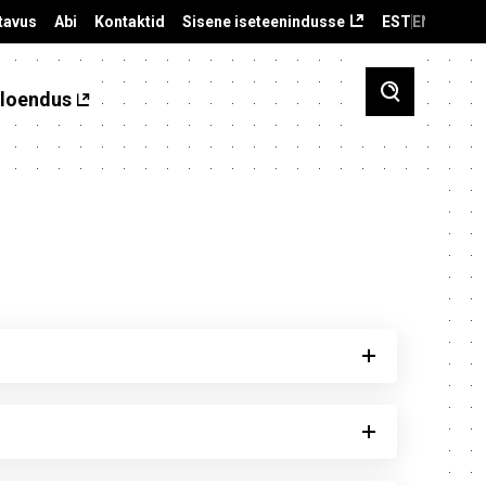
tavus
Abi
Kontaktid
Sisene iseteenindusse
EST
ENG
loendus