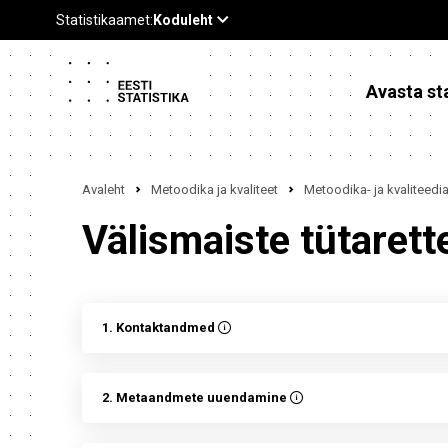
Avasta sta
Avaleht
Metoodika ja kvaliteet
Metoodika- ja kvaliteed
Välismaiste tütaret
1. Kontaktandmed
2. Metaandmete uuendamine