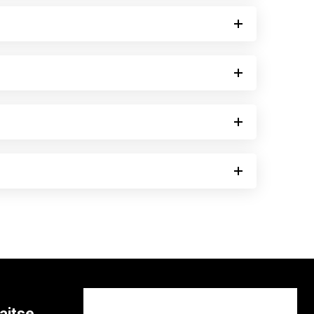
aitse