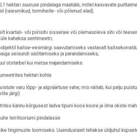
,1 hektari suuruse pindalaga maatükk, millel kasvavate puittaim
d (raiesmikud, tormiheite- või põlenud alad).
elt kvartali- või piirisihi sisseraie või olemasoleva sihi või tees
üle kaheksa sentimeetri;
objektil kaitse-eesmärgi saavutamiseks vastavalt kaitsekorraldus
paiga seisundi säilitamiseks ja parandamiseks;
ul otstarbel kui metsa majandamiseks.
umeetrites hektari kohta
uistute varu lõpp- ja algväärtuse vahe, mis näitab, kui palju puis
ite järgi)
rites kännu kõrgusest ladva tipuni koos koore ja ilma okste mah
suhe territooriumi pindalasse
ike tingimuste loomiseks. Uuendusraiet tehakse üldjuhul küpset