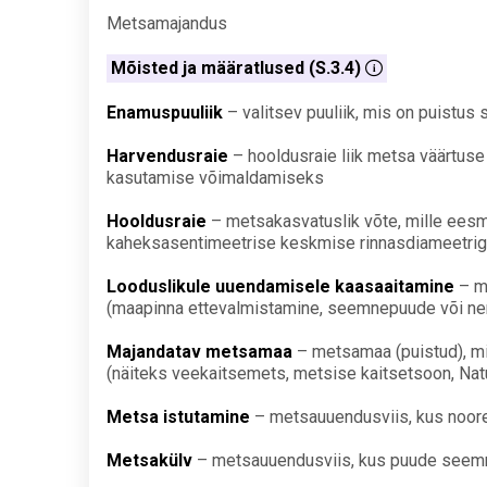
Metsamajandus
Mõisted ja määratlused (S.3.4)
Enamuspuuliik
– valitsev puuliik, mis on puistu
Harvendusraie
– hooldusraie liik metsa väärtuse
kasutamise võimaldamiseks
Hooldusraie
– metsakasvatuslik võte, mille eesmä
kaheksasentimeetrise keskmise rinnasdiameetriga
Looduslikule uuendamisele kaasaaitamine
– m
(maapinna ettevalmistamine, seemnepuude või nen
Majandatav metsamaa
– metsamaa (puistud), mi
(näiteks veekaitsemets, metsise kaitsetsoon, Natu
Metsa istutamine
– metsauuendusviis, kus noor
Metsakülv
– metsauuendusviis, kus puude seemned