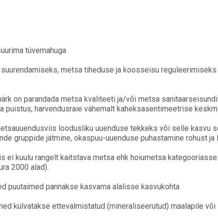
s suurima tüvemahuga
 suurendamiseks, metsa tiheduse ja koosseisu reguleerimiseks n
rk on parandada metsa kvaliteeti ja/või metsa sanitaarseisundit
 puistus, harvendusraie vähemalt kaheksasentimeetrise keskmise
etsauuendusviis loodusliku uuenduse tekkeks või selle kasvu
de gruppide jätmine, okaspuu-uuenduse puhastamine rohust ja le
s ei kuulu rangelt kaitstava metsa ehk hoiumetsa kategooriasse
ra 2000 alad).
ed puutaimed pannakse kasvama alalisse kasvukohta
 külvatakse ettevalmistatud (mineraliseerutud) maalapile või 