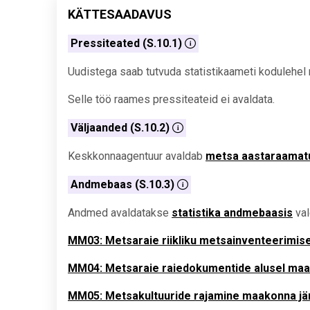
KÄTTESAADAVUS
Pressiteated (S.10.1)
Uudistega saab tutvuda statistikaameti kodulehel 
Selle töö raames pressiteateid ei avaldata.
Väljaanded (S.10.2)
Keskkonnaagentuur avaldab
metsa aastaraamat
Andmebaas (S.10.3)
Andmed avaldatakse
statistika andmebaasis
val
MM03: Metsaraie riikliku metsainventeerimise
MM04: Metsaraie raiedokumentide alusel maak
MM05: Metsakultuuride rajamine maakonna jä