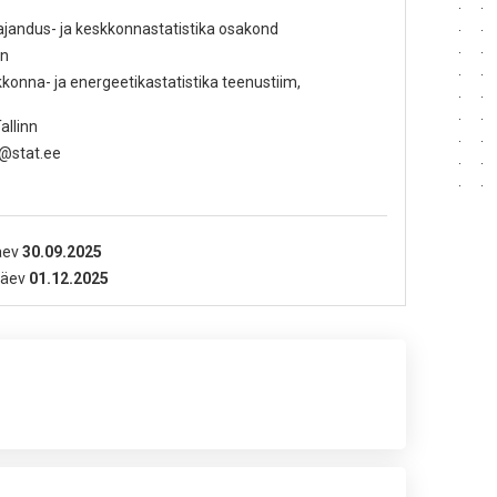
ajandus- ja keskkonnastatistika osakond
on
kkonna- ja energeetikastatistika teenustiim,
allinn
n@stat.ee
äev
30.09.2025
äev
01.12.2025