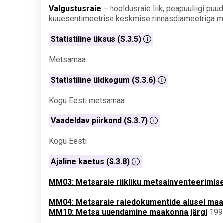
Valgustusraie
– hooldusraie liik, peapuuliigi pu
kuuesentimeetrise keskmise rinnasdiameetriga 
Statistiline üksus (S.3.5)
Metsamaa
Statistiline üldkogum (S.3.6)
Kogu Eesti metsamaa
Vaadeldav piirkond (S.3.7)
Kogu Eesti
Ajaline kaetus (S.3.8)
MM03: Metsaraie riikliku metsainventeerimise
MM04: Metsaraie raiedokumentide alusel maak
MM10: Metsa uuendamine maakonna järgi
1991