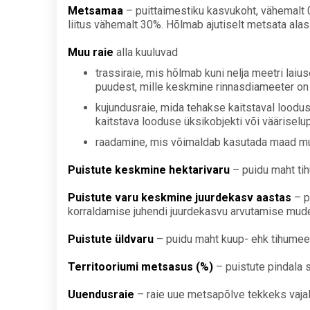
Metsamaa
– puittaimestiku kasvukoht, vähemalt 0
liitus vähemalt 30%. Hõlmab ajutiselt metsata alasi
Muu raie
alla kuuluvad
trassiraie, mis hõlmab kuni nelja meetri laius
puudest, mille keskmine rinnasdiameeter on 
kujundusraie, mida tehakse kaitstaval loodus
kaitstava looduse üksikobjekti või vääriselu
raadamine, mis võimaldab kasutada maad mu
Puistute keskmine hektarivaru
– puidu maht tih
Puistute varu keskmine juurdekasv aastas
– p
korraldamise juhendi juurdekasvu arvutamise mudel
Puistute üldvaru
– puidu maht kuup- ehk tihumeet
Territooriumi metsasus (%)
– puistute pindala 
Uuendusraie
– raie uue metsapõlve tekkeks vajal