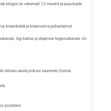
ede kõrgus on vähemalt 1,3 meetrit ja puuvõrade
erva, kraavikalda ja kraaviserva puhastamist
kavale, liigi kaitse ja ohjamise tegevuskavale või
tute üldvaru aasta jooksul suureneb (metsa
uta
es puistutes.