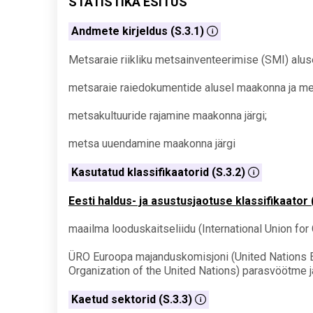
STATISTIKA ESITUS
Andmete kirjeldus (S.3.1)
Metsaraie riikliku metsainventeerimise (SMI) aluse
metsaraie raiedokumentide alusel maakonna ja mets
metsakultuuride rajamine maakonna järgi;
metsa uuendamine maakonna järgi
Kasutatud klassifikaatorid (S.3.2)
Eesti haldus- ja asustusjaotuse klassifikaator
maailma looduskaitseliidu (International Union fo
ÜRO Euroopa majanduskomisjoni (United Nations E
Organization of the United Nations) parasvöötme 
Kaetud sektorid (S.3.3)