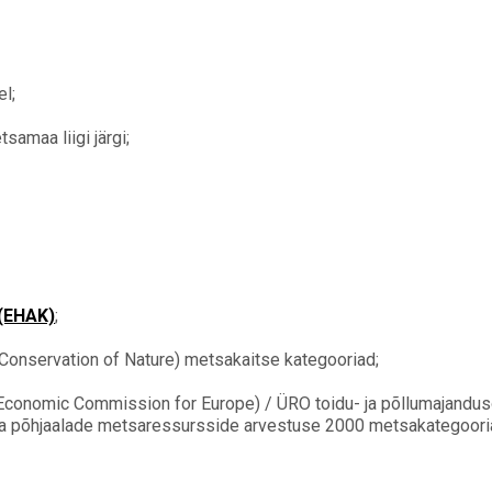
l;
amaa liigi järgi;
 (EHAK)
;
r Conservation of Nature) metsakaitse kategooriad;
conomic Commission for Europe) / ÜRO toidu- ja põllumajanduso
ja põhjaalade metsaressursside arvestuse 2000 metsakategooriad