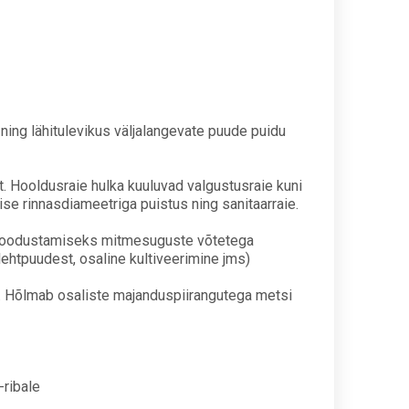
ing lähitulevikus väljalangevate puude puidu
. Hooldusraie hulka kuuluvad valgustusraie kuni
 rinnasdiameetriga puistus ning sanitaarraie.
 soodustamiseks mitmesuguste võtetega
htpuudest, osaline kultiveerimine jms)
. Hõlmab osaliste majanduspiirangutega metsi
-ribale