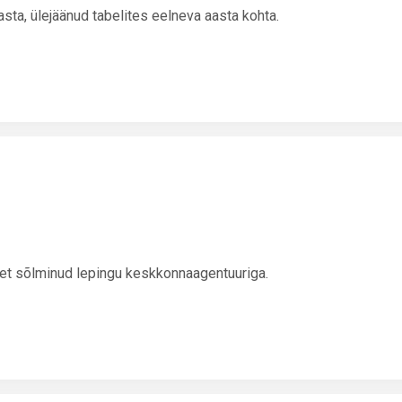
a, ülejäänud tabelites eelneva aasta kohta.
et sõlminud lepingu keskkonnaagentuuriga.