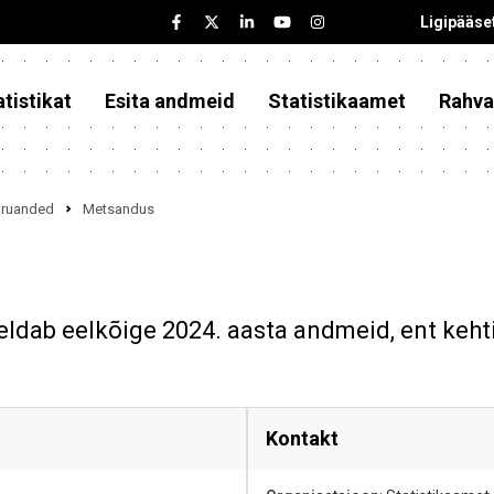
Ligipääse
tistikat
Esita andmeid
Statistikaamet
Rahva
iaruanded
Metsandus
eldab eelkõige 2024. aasta andmeid, ent keht
Kontakt