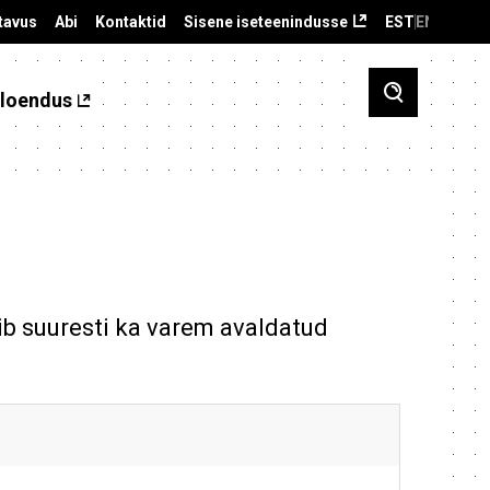
tavus
Abi
Kontaktid
Sisene iseteenindusse
EST
ENG
loendus
ib suuresti ka varem avaldatud