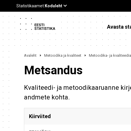
Avasta sta
Avaleht
Metoodika ja kvaliteet
Metoodika- ja kvaliteed
Metsandus
Kvaliteedi- ja metoodikaaruanne kirj
andmete kohta.
Kiirviited