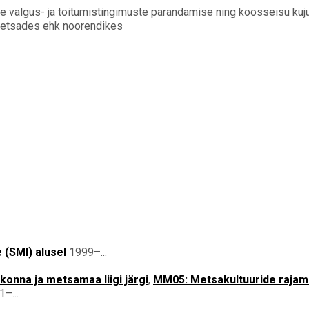
ude valgus- ja toitumistingimuste parandamise ning koosseisu kuj
metsades ehk noorendikes
 (SMI) alusel
1999–...
onna ja metsamaa liigi järgi
,
MM05: Metsakultuuride rajam
–...