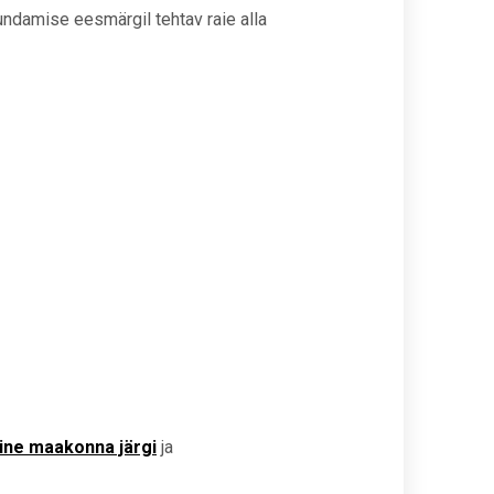
undamise eesmärgil tehtav raie alla
ine maakonna järgi
ja