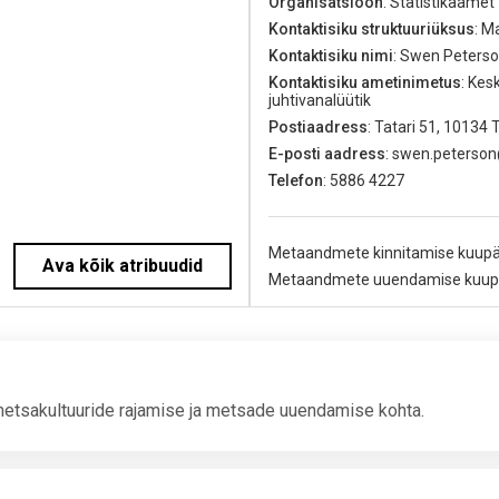
Organisatsioon
: Statistikaamet
Kontaktisiku struktuuriüksus
: M
Kontaktisiku nimi
: Swen Peters
Kontaktisiku ametinimetus
: Kes
juhtivanalüütik
Postiaadress
: Tatari 51, 10134 T
E-posti aadress
: swen.peterso
Telefon
: 5886 4227
Metaandmete kinnitamise kuup
Ava kõik atribuudid
Metaandmete uuendamise kuup
metsakultuuride rajamise ja metsade uuendamise kohta.