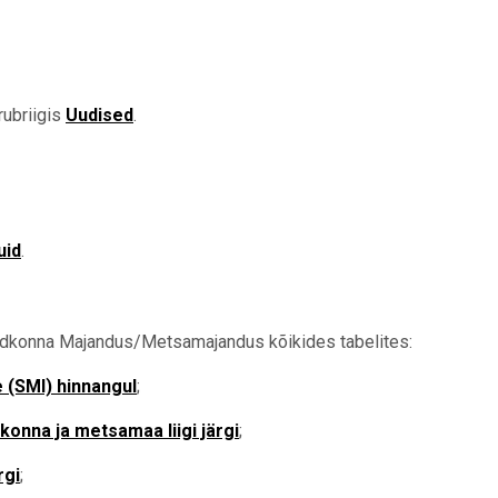
rubriigis
Uudised
.
uid
.
dkonna Majandus/Metsamajandus kõikides tabelites:
 (SMI) hinnangul
;
onna ja metsamaa liigi järgi
;
rgi
;