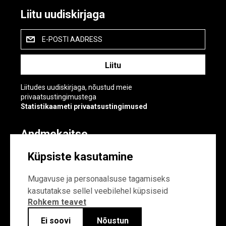
Liitu uudiskirjaga
E-POSTI AADRESS
Liitudes uudiskirjaga, nõustud meie
privaatsustingimustega
Statistikaameti privaatsustingimused
Andmekaitse
Andmekaitse
Küpsiste kasutamine
Küpsiste sätted
Mugavuse ja personaalsuse tagamiseks
kasutatakse sellel veebilehel küpsiseid
Rohkem teavet
Ei soovi
Nõustun