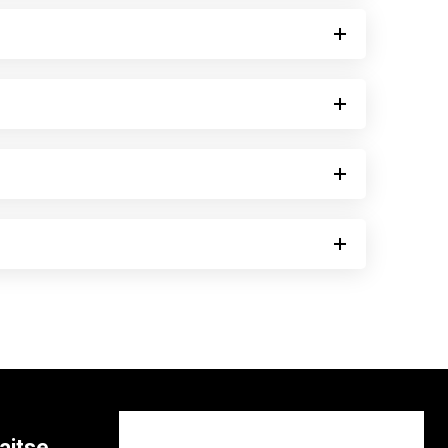
aitse