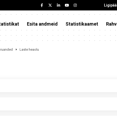
Ligipä
atistikat
Esita andmeid
Statistikaamet
Rahv
iaruanded
Laste heaolu