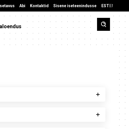
äsetavus
Abi
Kontaktid
Sisene iseteenindusse
EST
ENG
aloendus