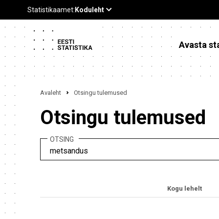
Avasta sta
Avaleht
Otsingu tulemused
Otsingu tulemused
OTSING
Kogu lehelt