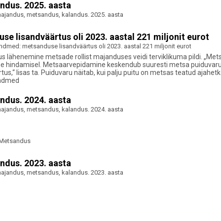
ndus. 2025. aasta
jandus, metsandus, kalandus. 2025. aasta
lisandväärtus oli 2023. aastal 221 miljonit eurot
med: metsanduse lisandväärtus oli 2023. aastal 221 miljonit eurot
us lähenemine metsade rollist majanduses veidi terviklikuma pildi. „Met
mise hindamisel. Metsaarvepidamine keskendub suuresti metsa puiduvaru
s,“ lisas ta. Puiduvaru näitab, kui palju puitu on metsas teatud ajahetk
 andmed
ndus. 2024. aasta
jandus, metsandus, kalandus. 2024. aasta
Metsandus
ndus. 2023. aasta
jandus, metsandus, kalandus. 2023. aasta