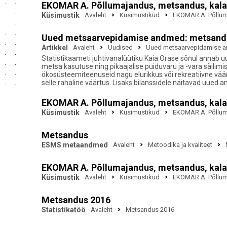
EKOMAR A. Põllumajandus, metsandus, kala
Küsimustik
Avaleht
Küsimustikud
EKOMAR A. Põlluma
Uued metsaarvepidamise andmed: metsanduse 
Artikkel
Avaleht
Uudised
Uued metsaarvepidamise and
Statistikaameti juhtivanalüütiku Kaia Orase sõnul annab u
metsa kasutuse ning pikaajalise puiduvaru ja -vara säili
ökosüsteemiteenuseid nagu elurikkus või rekreatiivne väärtu
selle rahaline väärtus. Lisaks bilanssidele näitavad uued
EKOMAR A. Põllumajandus, metsandus, kala
Küsimustik
Avaleht
Küsimustikud
EKOMAR A. Põlluma
Metsandus
ESMS metaandmed
Avaleht
Metoodika ja kvaliteet
EKOMAR A. Põllumajandus, metsandus, kala
Küsimustik
Avaleht
Küsimustikud
EKOMAR A. Põlluma
Metsandus 2016
Statistikatöö
Avaleht
Metsandus 2016