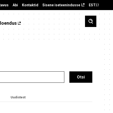
tavus
Abi
Kontaktid
Sisene iseteenindusse
EST
ENG
loendus
Uudistest