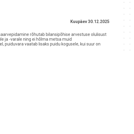
Kuupäev 30.12.2025
saarvepidamine rõhutab bilansipõhise arvestuse olulisust
le ja -varale ning ei hõlma metsa muid
el, puiduvara vaatab lisaks puidu kogusele, kui suur on