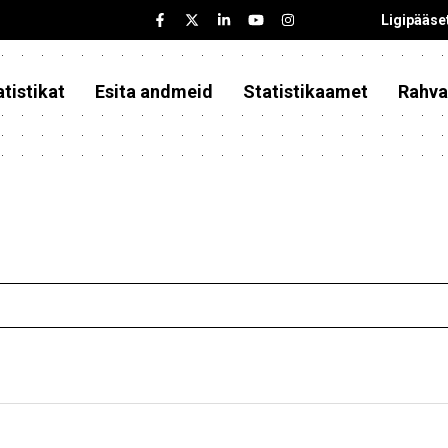
Ligipääse
tistikat
Esita andmeid
Statistikaamet
Rahva