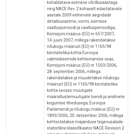
kohaldatava esimese võrdlusaastaga
ning NACE Rev. 2 kohaselt edastatavate
aastale 2009 eelnevate aegridade
detailsusastme, vormi, esimese
vaatlusperioodi ja vaatlusperioodiga,
Komisjoni määrus (EÜ) nr 657/2007,
14. juuni 2007, millega rakendatakse
nõukogu määrust (EÜ) nr 1165/98
kiirstatistika kohta Euroopa
valimiskeemide kehtestamise osas,
Komisjoni määrus (EÜ) nr 1503/2006,
28. september 2006, millega
rakendatakse ja muudetakse nõukogu
määrust (EÜ) nr 1165/98 kiirstatistika
kohta seoses muutujate
määratlustemuutujate loendi ja andmete
kogumise tihedusega, Euroopa
Parlamendi ja nõukogu määrus (EÜ) nr
1893/2006, 20. detsember 2006, millega
kehtestatakse majanduse tegevusalade
statistiline klassifikaator NACE Revision 2