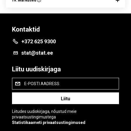
19. Märkused
Kontaktid
+372 625 9300
stat@stat.ee
Liitu uudiskirjaga
E-POSTI AADRESS
Liitudes uudiskirjaga, nõustud meie
privaatsustingimustega
Statistikaameti privaatsustingimused