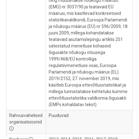
ning muudetakse nõukogu määrust
(EMÜ) nr 3037/90 ja teatavaid EÜ
määrusi, mis käsitlevad konkreetseid
statistikavaldkondi, Euroopa Parlamendi
ja nõukogu määrus (EÜ) nr 596/2009, 18.
juuni 2009, millega kohandatakse
teatavaid asutamislepingu artiklis 251
sätestatud menetluse kohaseid
õigusakte nõukogu otsusega
1999/468/EÜ kontrolliga
regulatiivmenetluse osas, Euroopa
Parlamendi ja nõukogu määrus (EL)
2019/2152, 27. november 2019, mis
käsitleb Euroopa ettevõtlusstatistikat ja
millega tunnistatakse kehtetuks kümme
ettevõtlusstatistika valdkonna õigusakti
(EMPs kohaldatav tekst).
Rahvusvahelised
Puuduvad
organisatsioonid