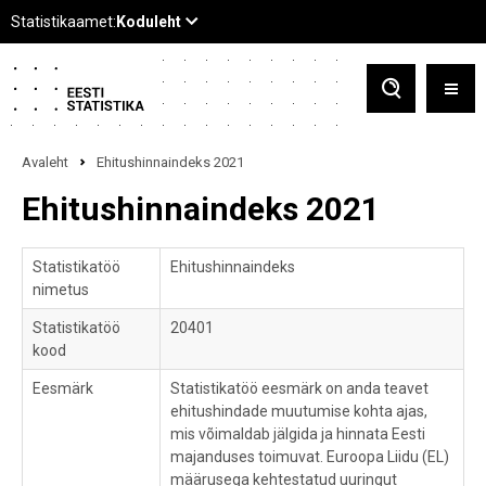
Avaleht
Ehitushinnaindeks 2021
Ehitushinnaindeks 2021
Statistikatöö
Ehitushinnaindeks
nimetus
Statistikatöö
20401
kood
Eesmärk
Statistikatöö eesmärk on anda teavet
ehitushindade muutumise kohta ajas,
mis võimaldab jälgida ja hinnata Eesti
majanduses toimuvat. Euroopa Liidu (EL)
määrusega kehtestatud uuringut