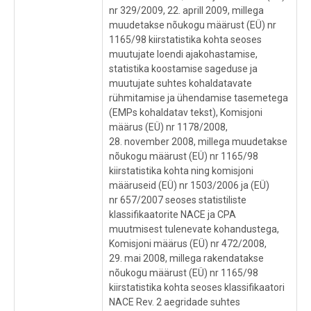
nr 329/2009, 22. aprill 2009, millega
muudetakse nõukogu määrust (EÜ) nr
1165/98 kiirstatistika kohta seoses
muutujate loendi ajakohastamise,
statistika koostamise sageduse ja
muutujate suhtes kohaldatavate
rühmitamise ja ühendamise tasemetega
(EMPs kohaldatav tekst), Komisjoni
määrus (EÜ) nr 1178/2008,
28. november 2008, millega muudetakse
nõukogu määrust (EÜ) nr 1165/98
kiirstatistika kohta ning komisjoni
määruseid (EÜ) nr 1503/2006 ja (EÜ)
nr 657/2007 seoses statistiliste
klassifikaatorite NACE ja CPA
muutmisest tulenevate kohandustega,
Komisjoni määrus (EÜ) nr 472/2008,
29. mai 2008, millega rakendatakse
nõukogu määrust (EÜ) nr 1165/98
kiirstatistika kohta seoses klassifikaatori
NACE Rev. 2 aegridade suhtes