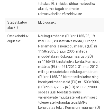
tehakse EL-i riikides ühtse metoodika
alusel, mis tagab andmete
rahvusvahelise võrreldavuse.
Statistikatöö
EL õigusakt
alus
Otsekohalduv
Nõukogu määrus (EÜ) nr 1165/98, 19.
õigusakt
mai 1998, kiirstatistika kohta, Euroopa
Parlamendi ja nõukogu määrus (EÜ) nr
1158/2005, 6. juuli 2005, millega
muudetakse nõukogu määrust (EÜ)
nr 1165/98 kiirstatistika kohta, Komisjoni
määrus (EL) nr 461/2012, 31. mai 2012,
millega muudetakse nõukogu määrust
(EÜ) nr 1165/98 kiirstatistika kohta ning
komisjoni määruseid (EÜ) nr 1503/2006,
(EÜ) nr 657/2007 ja (EÜ) nr 1178/2008
seoses uusi tööstustellimusi
väljendavate muutujate väljajätmisest
tulenevate kohandustega EMPs
kohaldatav tekst, Komisjoni määrus (EÜ)