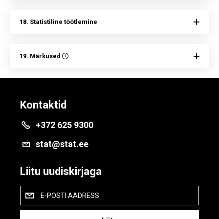
18. Statistiline töötlemine
19. Märkused
Kontaktid
+372 625 9300
stat@stat.ee
Liitu uudiskirjaga
E-POSTI AADRESS