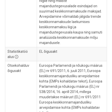
riigile ning milliste
majandustegevusalade esindajad on
suurimad keskkonnamaksude maksjad.
Arvepidamine võimaldab jälgida trende
keskkonnamaksude laekumises
keskkonnamaksu liigi ja
majandustegevusala kaupa ning samuti
analüüsida keskkonnamaksude mõju
majandusele.
Statistikatöö
EL õigusakt
alus
Otsekohalduv
Euroopa Parlamendi ja nõukogu määrus
õigusakt
(EL) nr 691/2011, 6. juuli 2011, Euroopa
keskkonnamajandusliku arvepidamise
kohta (EMPs kohaldatav tekst), Euroopa
Parlamendi ja nõukogu määrus (EL) nr
538/2014, 16. aprill 2014, millega
muudetakse määrust (EL) nr 691/2011
Euroopa keskkonnamajandusliku
arvepidamise kohta (EMPs kohaldatav