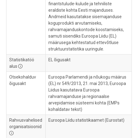
finantstulude-kulude ja tehniliste
eraldiste kohta Eesti majanduses.
Andmeid kasutatakse sisemajanduse
koguprodukti arvutamiseks,
rahvamajanduskontode koostamiseks,
samuti sisendiks Euroopa Liidu (EL)
määrusega kehtestatud ettevõtluse
struktuurstatistika uuringule.
Statistikatöö
EL õigusakt
alus
Otsekohalduv
Euroopa Parlamendi ja nõukogu määrus
õigusakt
(EL) nr 549/2013, 21. mai 2013, Euroopa
Liidus kasutatava Euroopa
rahvamajanduse ja regionaalse
arvepidamise süsteemi kohta (EMPs
kohaldatav tekst)
Rahvusvahelised
Euroopa Liidu statistikaamet (Eurostat)
organisatsioonid