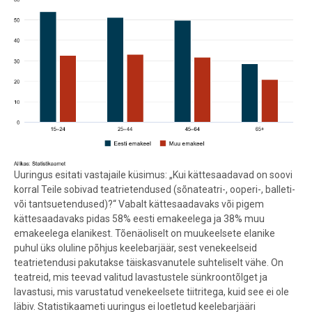
Uuringus esitati vastajaile küsimus: „Kui kättesaadavad on soovi
korral Teile sobivad teatrietendused (sõnateatri-, ooperi-, balleti-
või tantsuetendused)?“ Vabalt kättesaadavaks või pigem
kättesaadavaks pidas 58% eesti emakeelega ja 38% muu
emakeelega elanikest. Tõenäoliselt on muukeelsete elanike
puhul üks oluline põhjus keelebarjäär, sest venekeelseid
teatrietendusi pakutakse täiskasvanutele suhteliselt vähe. On
teatreid, mis teevad valitud lavastustele sünkroontõlget ja
lavastusi, mis varustatud venekeelsete tiitritega, kuid see ei ole
läbiv. Statistikaameti uuringus ei loetletud keelebarjääri