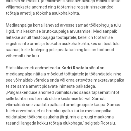
aluseks on maksu- ja tolliameti sotsiaalmaksuga maksustatud
väljamaksete andmed ning töötamise registri sissekanded
töötaja ameti ja töökoha asukoha kohta.
Mediaanpalga korral lähevad arvesse samad töölepingu ja tulu
liigid, mis keskmise brutokuupalga arvutamisel. Mediaanpalk
leitakse ainult täistööajaga töötajatele, kellel on töötamise
registris info ameti ja töökoha asukoha kohta, kes on töist tulu
saanud, kelle tööleping pole peatatud ning kes on töötanud
vähemalt ühe kuu.
Statistikaameti andmeteadur
Kadri Rootalu
sõnul on
mediaanpalga näitaja mõeldud töötajatele ja tööandjatele ning
see võimaldab võrrelda enda või oma ettevõtte makstavat palka
teiste sama ametit pidavate inimeste palkadega.
„Palgarakenduse andmed võimaldavad saada täpsemat infot
selle kohta, mis toimub üldise keskmise kõrval. Samuti
võimaldab see vaadata palkasid ametigruppide kaupa. Samas
tuleb arvestada, et nii brutokuupalka kui ka mediaanpalka
näidatakse töökoha asukoha järgi, mis ei pruugi maakonna
tasandil langeda kokku töötaja elukohaga,“ selgitab Rootalu.