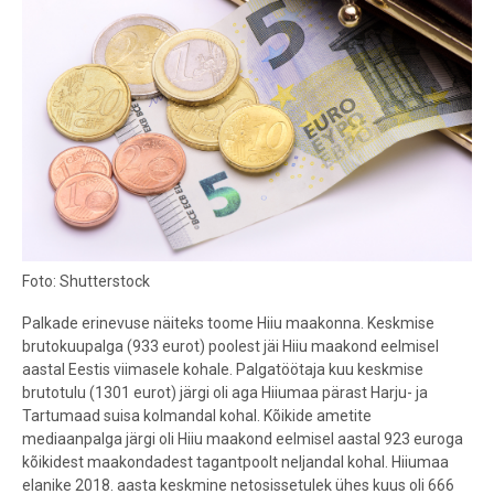
Foto: Shutterstock
Palkade erinevuse näiteks toome Hiiu maakonna. Keskmise
brutokuupalga (933 eurot) poolest jäi Hiiu maakond eelmisel
aastal Eestis viimasele kohale. Palgatöötaja kuu keskmise
brutotulu (1301 eurot) järgi oli aga Hiiumaa pärast Harju- ja
Tartumaad suisa kolmandal kohal. Kõikide ametite
mediaanpalga järgi oli Hiiu maakond eelmisel aastal 923 euroga
kõikidest maakondadest tagantpoolt neljandal kohal. Hiiumaa
elanike 2018. aasta keskmine netosissetulek ühes kuus oli 666