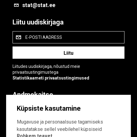
stat@stat.ee
Liitu uudiskirjaga
E-POSTI AADRESS
Liitudes uudiskirjaga, nõustud meie
privaatsustingimustega
Statistikaameti privaatsustingimused
Andmekaitse
Andmekaitse
Küpsiste kasutamine
Küpsiste sätted
Mugavuse ja personaalsuse tagamiseks
kasutatakse sellel veebilehel küpsiseid
Rohkem teavet