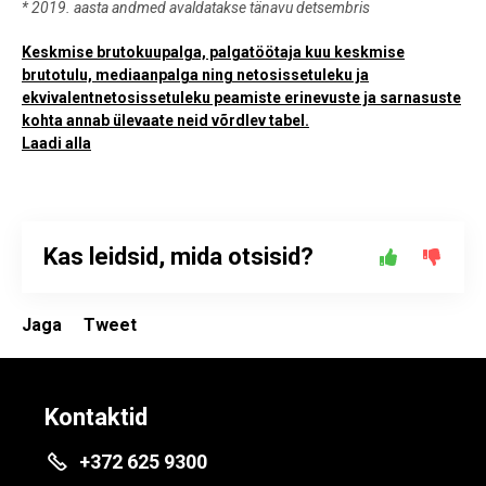
* 2019. aasta andmed avaldatakse tänavu detsembris
Keskmise brutokuupalga, palgatöötaja kuu keskmise
brutotulu, mediaanpalga ning netosissetuleku ja
ekvivalentnetosissetuleku peamiste erinevuste ja sarnasuste
kohta annab ülevaate neid võrdlev tabel.
Laadi alla
Kas leidsid, mida otsisid?
Jaga
Tweet
Kontaktid
+372 625 9300