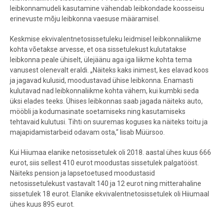
leibkonnamudeli kasutamine vähendab leibkondade koosseisu
erinevuste mõju leibkonna vaesuse määramisel.
Keskmise ekvivalentnetosissetuleku leidmisel leibkonnaliikme
kohta võetakse arvesse, et osa sissetulekust kulutatakse
leibkonna peale ühiselt, ülejäänu aga iga liikme kohta tema
vanusest olenevalt eraldi. „Näiteks kaks inimest, kes elavad koos
ja jagavad kulusid, moodustavad ühise leibkonna. Enamasti
kulutavad nad leibkonnaliikme kohta vähem, kui kumbki seda
üksi elades teeks. Ühises leibkonnas saab jagada näiteks auto,
mööbli ja kodumasinate soetamiseks ning kasutamiseks
tehtavaid kulutusi. Tihti on suuremas koguses ka näiteks toitu ja
majapidamistarbeid odavam osta,“ lisab Müürsoo.
Kui Hiiumaa elanike netosissetulek oli 2018. aastal ühes kuus 666
eurot, siis sellest 410 eurot moodustas sissetulek palgatööst.
Näiteks pension ja lapsetoetused moodustasid
netosissetulekust vastavalt 140 ja 12 eurot ning mitterahaline
sissetulek 18 eurot. Elanike ekvivalentnetosissetulek oli Hiiumaal
ühes kuus 895 eurot.