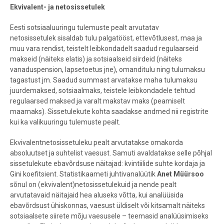
Ekvivalent- ja netosissetulek
Eesti sotsiaaluuringu tulemuste pealt arvutatav
netosissetulek sisaldab tulu palgatööst, ettevõtlusest, maa ja
muu vara rendist, teistelt leibkondadelt saadud regulaarseid
makseid (näiteks elatis) ja sotsiaalseid siirdeid (näiteks
vanaduspension, lapsetoetus jne), omanditulu ning tulumaksu
tagastust jm. Saadud summast arvatakse maha tulumaksu
juurdemaksed, sotsiaalmaks, teistele leibkondadele tehtud
regulaarsed maksed ja varalt makstav maks (peamiselt
maamaks). Sissetulekute kohta saadakse andmed nii registrite
kui ka valikuuringu tulemuste pealt.
Ekvivalentnetosissetuleku pealt arvutatakse omakorda
absoluutset ja suhtelist vaesust. Samuti avaldatakse selle põhjal
sissetulekute ebavõrdsuse näitajad: kvintiilide suhte kordaja ja
Gini koefitsient. Statistikaameti juhtivanalüütik
Anet Müürsoo
sõnul on (ekvivalent)netosissetulekuid ja nende pealt
arvutatavaid näitajaid hea aluseks võtta, kui analüüsida
ebavõrdsust ühiskonnas, vaesust üldiselt või kitsamalt näiteks
sotsiaalsete siirete mõju vaesusele – teemasid analüüsimiseks