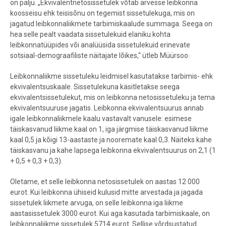
on palju. „Ekvivalentnetosissetulek võtab arvesse leibkonna
koosseisu ehk teisisõnu on tegemist sissetulekuga, mis on
jagatud leibkonnaliikmete tarbimiskaalude summaga. Seega on
hea selle pealt vaadata sissetulekuid elaniku kohta
leibkonnatüüpides või analüüsida sissetulekuid erinevate
sotsiaal-demograafiliste näitajate lõikes,“ ütleb Müürsoo.
Leibkonnaliikme sissetuleku leidmisel kasutatakse tarbimis- ehk
ekvivalentsuskaale. Sissetulekuna käsitletakse seega
ekvivalentsissetulekut, mis on leibkonna netosissetuleku ja tema
ekvivalentsuuruse jagatis. Leibkonna ekvivalentsuurus annab
igale leibkonnaliikmele kaalu vastavalt vanusele: esimese
täiskasvanud liikme kaal on 1, iga järgmise täiskasvanud liikme
kaal 0,5 ja kõigi 13-aastaste ja nooremate kaal 0,3. Näiteks kahe
täiskasvanu ja kahe lapsega leibkonna ekvivalentsuurus on 2,1 (1
+ 0,5 + 0,3 + 0,3).
Oletame, et selle leibkonna netosissetulek on aastas 12 000
eurot. Kui leibkonna ühiseid kulusid mitte arvestada ja jagada
sissetulek liikmete arvuga, on selle leibkonna iga liikme
aastasissetulek 3000 eurot. Kui aga kasutada tarbimiskaale, on
leibkonnaliikme sissetulek 5714 eurot. Sellise võrdsustatud