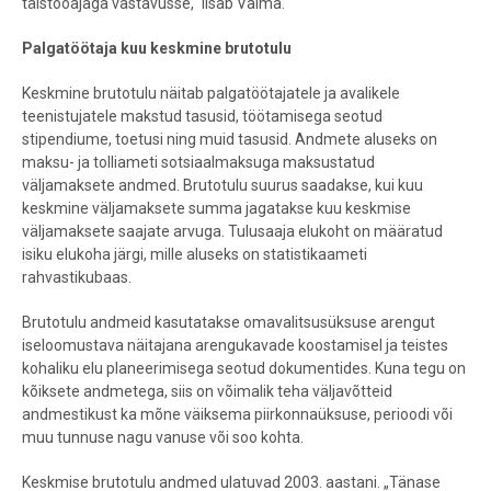
täistööajaga vastavusse,“ lisab Valma.
Palgatöötaja kuu keskmine brutotulu
Keskmine brutotulu näitab palgatöötajatele ja avalikele
teenistujatele makstud tasusid, töötamisega seotud
stipendiume, toetusi ning muid tasusid. Andmete aluseks on
maksu- ja tolliameti sotsiaalmaksuga maksustatud
väljamaksete andmed. Brutotulu suurus saadakse, kui kuu
keskmine väljamaksete summa jagatakse kuu keskmise
väljamaksete saajate arvuga. Tulusaaja elukoht on määratud
isiku elukoha järgi, mille aluseks on statistikaameti
rahvastikubaas.
Brutotulu andmeid kasutatakse omavalitsusüksuse arengut
iseloomustava näitajana arengukavade koostamisel ja teistes
kohaliku elu planeerimisega seotud dokumentides. Kuna tegu on
kõiksete andmetega, siis on võimalik teha väljavõtteid
andmestikust ka mõne väiksema piirkonnaüksuse, perioodi või
muu tunnuse nagu vanuse või soo kohta.
Keskmise brutotulu andmed ulatuvad 2003. aastani. „Tänase