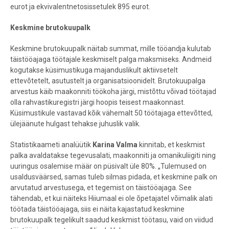
eurot ja ekvivalentnetosissetulek 895 eurot.
Keskmine brutokuupalk
Keskmine brutokuupalk näitab summat, mille tööandja kulutab
täistööajaga töötajale keskmiselt palga maksmiseks. Andmeid
kogutakse küsimustikuga majanduslikult aktiivsetelt
ettevõtetelt, asutustelt ja organisatsioonidelt. Brutokuupalga
arvestus käib maakonniti töökoha järgi, mistõttu võivad töötajad
olla rahvastikuregistri järgi hoopis teisest maakonnast.
Küsimustikule vastavad kõik vähemalt 50 töötajaga ettevõtted,
ülejäänute hulgast tehakse juhuslik valik.
Statistikaameti analüütik
Karina Valma
kinnitab, et keskmist
palka avaldatakse tegevusalati, maakonniti ja omanikuliigiti ning
uuringus osalemise määr on püsivalt üle 80%. „Tulemused on
usaldusväärsed, samas tuleb silmas pidada, et keskmine palk on
arvutatud arvestusega, et tegemist on täistööajaga. See
tähendab, et kui näiteks Hiiumaal ei ole õpetajatel võimalik alati
töötada täistööajaga, siis ei näita kajastatud keskmine
brutokuupalk tegelikult saadud keskmist töötasu, vaid on viidud