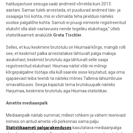
haldusjaotuse seisuga saab andmeid võrrelda kuni 2013.
aastani. Samas tuleb arvestada, et puuduvad andmed täis- ja
osaajaga töö kohta, mis ei võimalda teha järeldusi näiteks
soolise palgalõhe kohta. Samuti ei pruugi inimeste registreeritud
elukoht olla alati vastavuses nende tegeliku elukohaga,“ ütleb
statistikaameti analüütik
Greta Tischler
.
Selles, et kuu keskmine brutotulu on Hiiumaal kõrge, mängib rolli
see, et keskmist palka arvestatakse lähtuvalt palga maksja
asukohast, keskmist brutotulu aga lähtuvalt selle saaja
registreeritud elukohast. Hiiumaa näitel võib nii mõnigi
kõrgepalgaline töötaja olla küll saarele sisse kirjutatud, aga oma
igapäevast leiba teenib ta näiteks mõnes Tallinna lähiümbruse
omavalitsuses. Seega kajastub tema brutokuupalk näiteks
Harjumaa, keskmine brutotulu aga Hiiumaa statistikas.
Ametite mediaanpalk
Mediaanpalk näitab summat, millest rohkem ja vähem teenivaid
inimesi on antud ametis või piirkonnas sama palju.
Statistikaameti palgarakenduses
kasutatava mediaanpalga