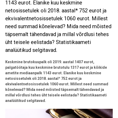
1143 eurot. Elanike kuu keskmine
netosissetulek oli 2018. aastal* 752 eurot ja
ekvivalentnetosissetulek 1060 eurot. Millest
need summad kõnelevad? Mida need mõisted
täpsemalt tähendavad ja millal võrdlusi tehes
üht teisele eelistada? Statistikaameti
analüütikud selgitavad.
Keskmine brutokuupalk oli 2019. aastal 1407 eurot,
palgatöötaja kuu keskmine brutotulu 1317 eurot ja kõikide
ametite mediaanpalk 1143 eurot. Elanike kuu keskmine
netosissetulek oli 2018. aastal
*
752 eurot ja
ekvivalentnetosissetulek 1060 eurot. Millest need summad
kõnelevad? Mida need mõisted täpsemalt tähendavad ja
millal võrdlusi tehes üht teisele eelistada? Statistikaameti
analüütikud selgitavad.