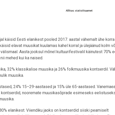
l käisid Eesti elanikest pooled 2017. aastal vähemalt ühe korra
käisid elavat muusikat kuulamas kahel korral ja ülejäänud kolm v
välismaal. Aasta jooksul mõnel kultuurifestivalil käinutest 70% e
 nii mehed kui ka naised.
ika, 32% klassikalise muusika ja 26% folkmuusika kontserdil. V
mulik muusika.
astased, 24% 15–29-aastased ja 15% üle 65-aastased. Vanemaea
ka kontserdid, nooremate muusikasõprade esimeseks eelistuseks
 muusika.
80% elanikest. Viiendiku jaoks on kontserdid siiski peamiselt