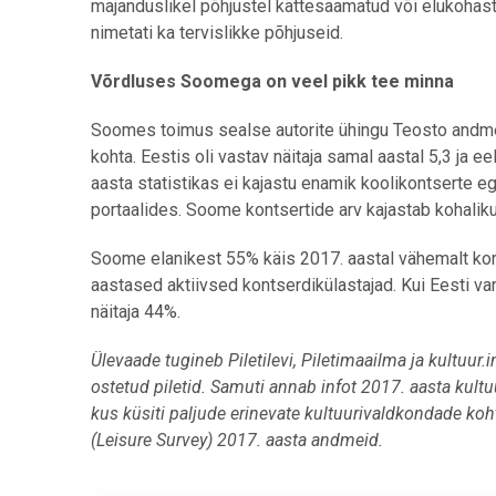
majanduslikel põhjustel kättesaamatud või elukohast
nimetati ka tervislikke põhjuseid.
Võrdluses Soomega on veel pikk tee minna
Soomes toimus sealse autorite ühingu Teosto andmet
kohta. Eestis oli vastav näitaja samal aastal 5,3 ja 
aasta statistikas ei kajastu enamik koolikontserte ega
portaalides. Soome kontsertide arv kajastab kohaliku
Soome elanikest 55% käis 2017. aastal vähemalt korr
aastased aktiivsed kontserdikülastajad. Kui Eesti v
näitaja 44%.
Ülevaade tugineb Piletilevi, Piletimaailma ja kultuur.
ostetud piletid. Samuti annab infot 2017. aasta kult
kus küsiti paljude erinevate kultuurivaldkondade ko
(Leisure Survey) 2017. aasta andmeid.