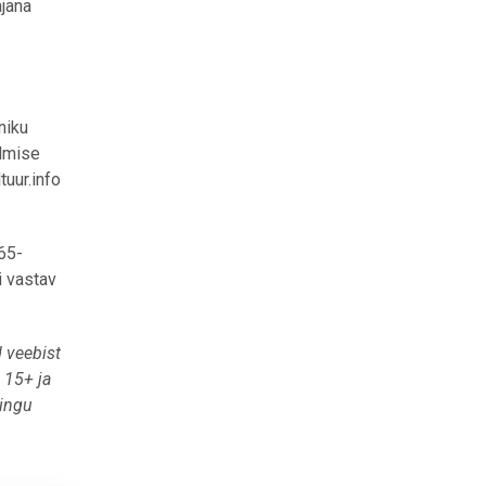
ajana
niku
elmise
tuur.info
65-
i vastav
d veebist
 15+ ja
ringu