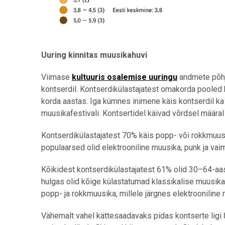
Uuring kinnitas muusikahuvi
Viimase
kultuuris osalemise uuringu
andmete põhja
kontserdil. Kontserdikülastajatest omakorda pooled 
korda aastas. Iga kümnes inimene käis kontserdil ka 
muusikafestivali. Kontsertidel käivad võrdsel määral
Kontserdikülastajatest 70% käis popp- või rokkmuus
populaarsed olid elektrooniline muusika, punk ja vai
Kõikidest kontserdikülastajatest 61% olid 30–64-a
hulgas olid kõige külastatumad klassikalise muusi
popp- ja rokkmuusika, millele järgnes elektrooniline
Vähemalt vahel kättesaadavaks pidas kontserte ligi 