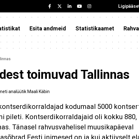
Ligipääse
tistikat
Esita andmeid
Statistikaamet
Rahva
linnas
idest toimuvad Tallinnas
meti analüütik Maali Käbin
 kontserdikorraldajad kodumaal 5000 kontsert
i pileti. Kontserdikorraldajaid oli kokku 880, 
as. Tänasel rahvusvahelisel muusikapäeval
sõbrad Eesti inimesed on ja kui aktiivselt el