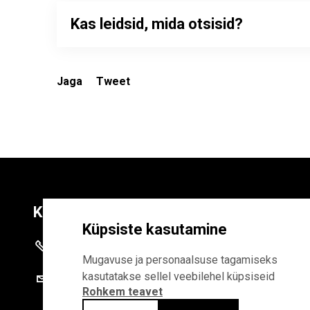
Kas leidsid, mida otsisid?
Jaga
Tweet
Kontaktid
Liitu uudiskirja
Küpsiste kasutamine
+372 625 9300
E-POSTI AADR
Mugavuse ja personaalsuse tagamiseks
kasutatakse sellel veebilehel küpsiseid
stat@stat.ee
Rohkem teavet
Liitudes uudiskirjaga, n