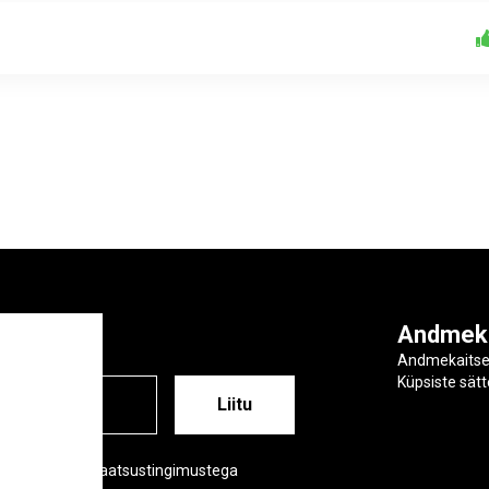
ga
Andmek
Andmekaits
Küpsiste sät
ESS
õustud meie privaatsustingimustega