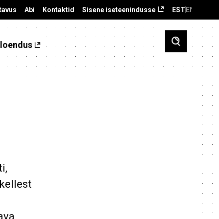
tavus
Abi
Kontaktid
Sisene iseteenindusse
EST
ENG
loendus
i,
kellest
ava