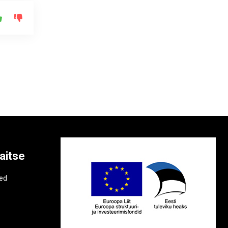
aitse
e
ted