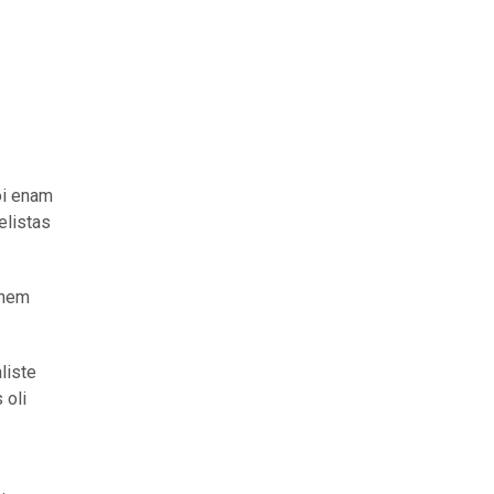
õi enam
elistas
ähem
liste
 oli