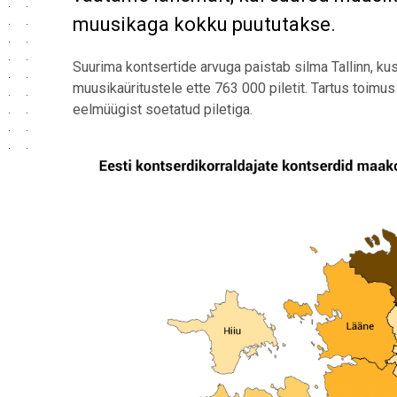
muusikaga kokku puututakse.
Suurima kontsertide arvuga paistab silma Tallinn, ku
muusikaüritustele ette 763 000 piletit. Tartus toimu
eelmüügist soetatud piletiga.