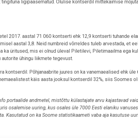
 tingituna ligipääsematud.
Olulise kontserdil mittekäimise mõjut
el 2017. aastal 71 060 kontserti ehk 12,9 kontserti tuhande ela
eelmisel aastal 3,8. Neid numbreid võrreldes tuleb arvestada, et e
 ka üritused, mis ei olnud üleval Piletilevi, Piletimaailma ega kul
 autorite ühingu liikmete tegevust.
a kontserdil. Põhjanaabrite juures on ka vanemaealised ehk üle 
anemaealistest käis aasta jooksul
kontserdil 32%, siis Soomes ol
info portaalide andmetel, mistõttu külastajate arvu kajastavad vai
uuris osalemise uuring, kus osales üle 7000 Eesti elaniku vanuses
hta. Kasutatud on ka Soome statistikaameti vaba aja kasutuse uu