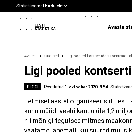
Avasta sta
Avaleht
Uudised
Ligi pooled kontsertidest toimuvad Tal
Ligi pooled kontsert
BLOGI
Postitatud
1. oktoober 2020, 8.54
, Statistikaa
Eelmisel aastal organiseerisid Eesti
kuhu müüdi veebi kaudu üle 1,2 miljon
nii mõnigi tegutses mitmes maakonn
vaatame lähemalt, kui suured muusika