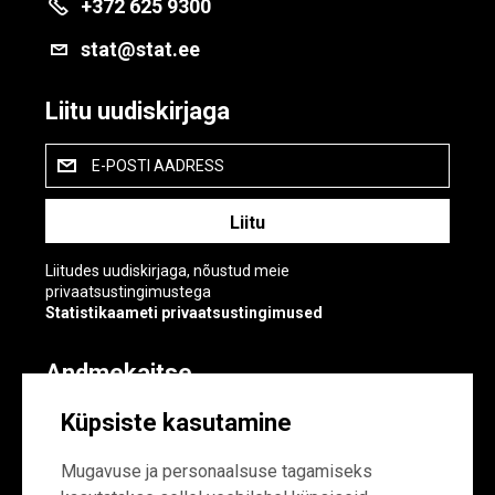
+372 625 9300
stat@stat.ee
Liitu uudiskirjaga
E-POSTI AADRESS
Liitudes uudiskirjaga, nõustud meie
privaatsustingimustega
Statistikaameti privaatsustingimused
Andmekaitse
Andmekaitse
Küpsiste kasutamine
Küpsiste sätted
Mugavuse ja personaalsuse tagamiseks