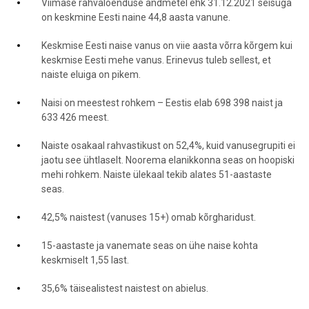
Viimase rahvaloenduse andmetel ehk 31.12.2021 seisuga
on keskmine Eesti naine 44,8 aasta vanune.
Keskmise Eesti naise vanus on viie aasta võrra kõrgem kui
keskmise Eesti mehe vanus. Erinevus tuleb sellest, et
naiste eluiga on pikem.
Naisi on meestest rohkem – Eestis elab 698 398 naist ja
633 426 meest.
Naiste osakaal rahvastikust on 52,4%, kuid vanusegrupiti ei
jaotu see ühtlaselt. Noorema elanikkonna seas on hoopiski
mehi rohkem. Naiste ülekaal tekib alates 51-aastaste
seas.
42,5% naistest (vanuses 15+) omab kõrgharidust.
15-aastaste ja vanemate seas on ühe naise kohta
keskmiselt 1,55 last.
35,6% täisealistest naistest on abielus.