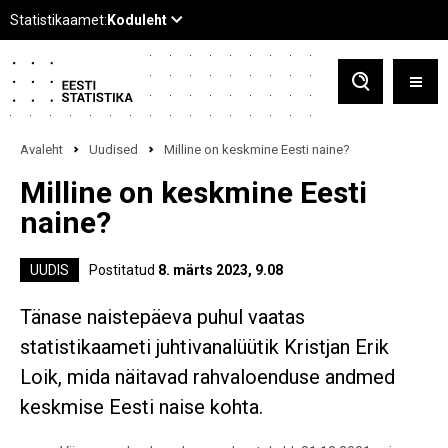
Avaleht
Uudised
Milline on keskmine Eesti naine?
Milline on keskmine Eesti
naine?
UUDIS
Postitatud
8. märts 2023, 9.08
Tänase naistepäeva puhul vaatas
statistikaameti juhtivanalüütik Kristjan Erik
Loik, mida näitavad rahvaloenduse andmed
keskmise Eesti naise kohta.