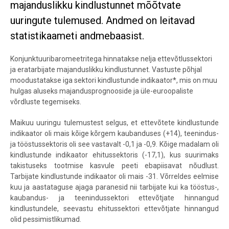
majanduslikku kindlustunnet mõõtvate
uuringute tulemused. Andmed on leitavad
statistikaameti andmebaasist.
Konjunktuuribaromeetritega hinnatakse nelja ettevõtlussektori
ja eratarbijate majanduslikku kindlustunnet. Vastuste põhjal
moodustatakse iga sektori kindlustunde indikaator*, mis on muu
hulgas aluseks majandusprognooside ja üle-euroopaliste
võrdluste tegemiseks.
Maikuu uuringu tulemustest selgus, et ettevõtete kindlustunde
indikaator oli mais kõige kõrgem kaubanduses (+14), teenindus-
ja tööstussektoris oli see vastavalt -0,1 ja -0,9. Kõige madalam oli
kindlustunde indikaator ehitussektoris (-17,1), kus suurimaks
takistuseks tootmise kasvule peeti ebapiisavat nõudlust.
Tarbijate kindlustunde indikaator oli mais -31. Võrreldes eelmise
kuu ja aastataguse ajaga paranesid nii tarbijate kui ka tööstus-,
kaubandus- ja teenindussektori ettevõtjate hinnangud
kindlustundele, seevastu ehitussektori ettevõtjate hinnangud
olid pessimistlikumad.