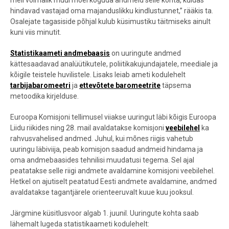
meil võimalik muul moel koguda andmeid selle kohta, kuidas
hindavad vastajad oma majanduslikku kindlustunnet,” rääkis ta.
Osalejate tagasiside põhjal kulub küsimustiku täitmiseks ainult
kuni viis minutit.
Statistikaameti andmebaasis
on uuringute andmed
kättesaadavad analüütikutele, poliitikakujundajatele, meediale ja
kõigile teistele huvilistele. Lisaks leiab ameti kodulehelt
tarbijabaromeetri
ja
ettevõtete baromeetrite
täpsema
metoodika kirjelduse.
Euroopa Komisjoni tellimusel viiakse uuringut läbi kõigis Euroopa
Liidu riikides ning 28. mail avaldatakse komisjoni
veebilehel
ka
rahvusvahelised andmed. Juhul, kui mõnes riigis vahetub
uuringu läbiviija, peab komisjon saadud andmeid hindama ja
oma andmebaasides tehnilisi muudatusi tegema. Sel ajal
peatatakse selle riigi andmete avaldamine komisjoni veebilehel.
Hetkel on ajutiselt peatatud Eesti andmete avaldamine, andmed
avaldatakse tagantjärele orienteeruvalt kuue kuu jooksul.
Järgmine küsitlusvoor algab 1. juunil. Uuringute kohta saab
lähemalt lugeda statistikaameti kodulehelt: