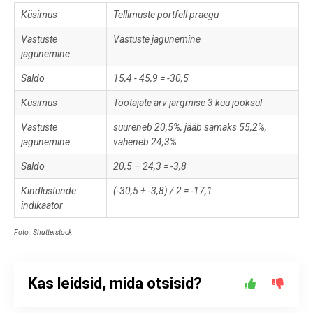
Küsimus
Tellimuste portfell praegu
Vastuste
Vastuste jagunemine
jagunemine
Saldo
15,4 - 45,9 = -30,5
Küsimus
Töötajate arv järgmise 3 kuu jooksul
Vastuste
suureneb 20,5%, jääb samaks 55,2%,
jagunemine
väheneb 24,3%
Saldo
20,5 – 24,3 = -3,8
Kindlustunde
(-30,5 + -3,8) / 2 = -17,1
indikaator
Foto: Shutterstock
Kas leidsid, mida otsisid?