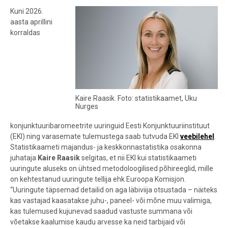
Kuni 2026.
aasta aprillini
korraldas
Kaire Raasik. Foto: statistikaamet, Uku
Nurges
konjunktuuribaromeetrite uuringuid Eesti Konjunktuuriinstituut
(EKI) ning varasemate tulemustega saab tutvuda EKI
veebilehel
.
Statistikaameti majandus- ja keskkonnastatistika osakonna
juhataja
Kaire Raasik
selgitas, et nii EKI kui statistikaameti
uuringute aluseks on ühtsed metodoloogilised põhireeglid, mille
on kehtestanud uuringute tellija ehk Euroopa Komisjon.
“Uuringute täpsemad detailid on aga läbiviija otsustada – näiteks
kas vastajad kaasatakse juhu-, paneel- või mõne muu valimiga,
kas tulemused kujunevad saadud vastuste summana või
võetakse kaalumise kaudu arvesse ka neid tarbijaid või