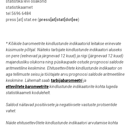
statistika levi osakond
statistikaamet
tel 5696 6484
press
[at]
stat.ee
(
press[at]stat[dot]ee
)
* Kõikide baromeetrite kindlustunde indikaatorid leitakse erinevate
küsimuste põhjal. Näiteks tarbijate kindlustunde indikaatori aluseks
on pere (eelnevad ja järgnevad 12 kuud) ja riigi (järgnevad 12 kuud)
majandusliku olukorra ning püsikaupade ostude prognoosi saldode
aritmeetiline keskmine. Ehitusettevõtete kindlustunde indikaator on
aga tellimuste seisu ja töötajate arvu prognoosi saldode aritmeetiline
keskmine. Lähemalt saab
tarbijabaromeetri
ja
ettevõtete baromeetrite
kindlustunde indikaatorite kohta lugeda
statistikaameti kodulehelt.
Saldod näitavad positiivsete ja negatiivsete vastuste protsentide
vahet.
Näide ehitusettevõtete kindlustunde indikaatori arvutamise kohta