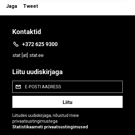
Jaga
Tweet
Kontaktid
+372 625 9300
stat
[at]
stat.ee
Liitu uudiskirjaga
E-POSTI AADRESS
Liitudes uudiskirjaga, nõustud meie
privaatsustingimustega
Statistikaameti privaatsustingimused