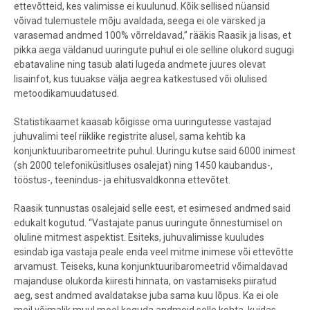
ettevõtteid, kes valimisse ei kuulunud. Kõik sellised nüansid
võivad tulemustele mõju avaldada, seega ei ole värsked ja
varasemad andmed 100% võrreldavad,” rääkis Raasik ja lisas, et
pikka aega väldanud uuringute puhul ei ole selline olukord sugugi
ebatavaline ning tasub alati lugeda andmete juures olevat
lisainfot, kus tuuakse välja aegrea katkestused või olulised
metoodikamuudatused.
Statistikaamet kaasab kõigisse oma uuringutesse vastajad
juhuvalimi teel riiklike registrite alusel, sama kehtib ka
konjunktuuribaromeetrite puhul. Uuringu kutse said 6000 inimest
(sh 2000 telefoniküsitluses osalejat) ning 1450 kaubandus-,
tööstus-, teenindus- ja ehitusvaldkonna ettevõtet.
Raasik tunnustas osalejaid selle eest, et esimesed andmed said
edukalt kogutud. “Vastajate panus uuringute õnnestumisel on
oluline mitmest aspektist. Esiteks, juhuvalimisse kuuludes
esindab iga vastaja peale enda veel mitme inimese või ettevõtte
arvamust. Teiseks, kuna konjunktuuribaromeetrid võimaldavad
majanduse olukorda kiiresti hinnata, on vastamiseks piiratud
aeg, sest andmed avaldatakse juba sama kuu lõpus. Ka ei ole