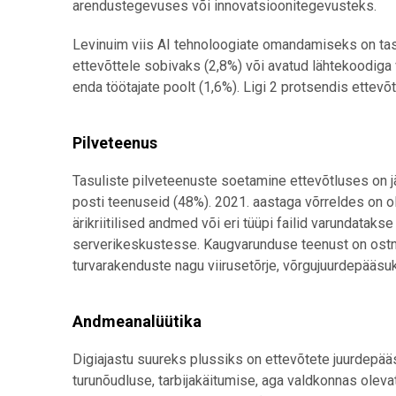
arendustegevuses või innovatsioonitegevusteks.
Levinuim viis AI tehnoloogiate omandamiseks on tas
ettevõttele sobivaks (2,8%) või avatud lähtekoodig
enda töötajate poolt (1,6%). Ligi 2 protsendis ettev
Pilveteenus
Tasuliste pilveteenuste soetamine ettevõtluses on j
posti teenuseid (48%). 2021. aastaga võrreldes on o
ärikriitilised andmed või eri tüüpi failid varundataks
serverikeskustesse. Kaugvarunduse teenust on ostn
turvarakenduste nagu viirusetõrje, võrgujuurdepääsu
Andmeanalüütika
Digiajastu suureks plussiks on ettevõtete juurdepääs
turunõudluse, tarbijakäitumise, aga valdkonnas olevat