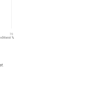
70
võtteist %
et.