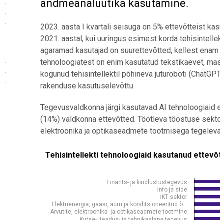
andmeanalüütika kasutamine.
2023. aasta I kvartali seisuga on 5% ettevõtteist ka
2021. aastal, kui uuringus esimest korda tehisintellekt
agaramad kasutajad on suurettevõtted, kellest enam k
tehnoloogiatest on enim kasutatud tekstikaevet, mas
kogunud tehisintellektil põhineva juturoboti (ChatGPT
rakenduse kasutuselevõttu.
Tegevusvaldkonna järgi kasutavad AI tehnoloogiaid en
(14%) valdkonna ettevõtted. Töötleva tööstuse sektor
elektroonika ja optikaseadmete tootmisega tegeleva
Tehisintellekti tehnoloogiaid kasutanud ettevõtted t
Bar chart with 24 bars.
Finants- ja kindlustustegevus
Allikas: statistikaamet
Info ja side
IKT sektor
Elektrienergia, gaasi, auru ja konditsioneeritud õ…
The chart has 1 X axis displaying .
Arvutite, elektroonika- ja optikaseadmete tootmine
Kutse-, teadus- ja tehnikaalane tegevus