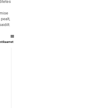
võtetes
imise
pealt,
aidilt.
tistikaamet