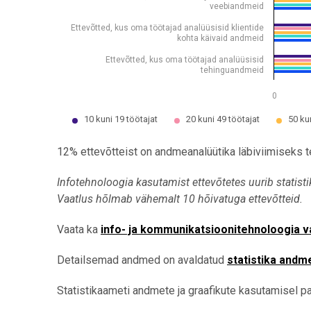
veebiandmeid
Ettevõtted, kus oma töötajad analüüsisid klientide
kohta käivaid andmeid
Ettevõtted, kus oma töötajad analüüsisid
tehinguandmeid
0
10 kuni 19 töötajat
20 kuni 49 töötajat
50 ku
End of interactive chart.
12% ettevõtteist on andmeanalüütika läbiviimiseks t
Infotehnoloogia kasutamist ettevõtetes uurib statist
Vaatlus hõlmab vähemalt 10 hõivatuga ettevõtteid.
Vaata ka
info- ja kommunikatsioonitehnoloogia 
Detailsemad andmed on avaldatud
statistika andm
Statistikaameti andmete ja graafikute kasutamisel pal