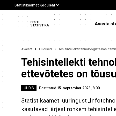
Avasta sta
Avaleht
Uudised
Tehisintellekti tehnoloogiate kasutami
Tehisintellekti tehn
ettevõtetes on tõusu
UUDIS
Postitatud
15. september 2023, 8.00
Statistikaameti uuringust „Infotehnol
kasutavad järjest rohkem tehisintell