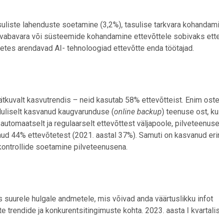
uliste lahenduste soetamine (3,2%), tasulise tarkvara kohandam
a vabavara või süsteemide kohandamine ettevõttele sobivaks ett
õtetes arendavad AI- tehnoloogiad ettevõtte enda töötajad.
ätkuvalt kasvutrendis – neid kasutab 58% ettevõtteist. Enim ost
luliselt kasvanud kaugvarunduse (
online backup
) teenuse ost, k
e automaatselt ja regulaarselt ettevõttest väljapoole, pilveteenus
ud 44% ettevõtetest (2021. aastal 37%). Samuti on kasvanud eri
kontrollide soetamine pilveteenusena.
 suurele hulgale andmetele, mis võivad anda väärtuslikku infot
e trendide ja konkurentsitingimuste kohta. 2023. aasta I kvartali