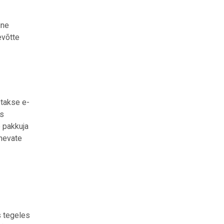
ine
evõtte
etakse e-
us
e pakkuja
nevate
s tegeles