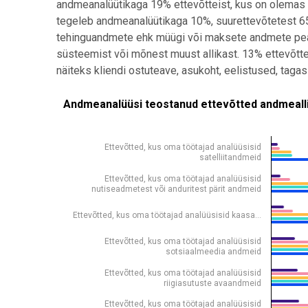
andmeanalüütikaga 19% ettevõtteist, kus on olemas 
tegeleb andmeanalüütikaga 10%, suurettevõtetest 65
tehinguandmete ehk müügi või maksete andmete peal
süsteemist või mõnest muust allikast. 13% ettevõtte
näiteks kliendi ostuteave, asukoht, eelistused, taga
ANDMEANALÜÜSI TEOSTANUD ETTEVÕTTED ANDMEALLIKA JÄR
Andmeanalüüsi teostanud ettevõtted andmeallik
Bar chart with 5 data series.
Allikas: statistikaamet
Ettevõtted, kus oma töötajad analüüsisid
View as data table, Andmeanalüüsi teostanud ettevõ
satelliitandmeid
The chart has 1 X axis displaying .
Ettevõtted, kus oma töötajad analüüsisid
nutiseadmetest või anduritest pärit andmeid
The chart has 1 Y axis displaying osakaal ettevõtteis
Ettevõtted, kus oma töötajad analüüsisid kaasa…
Ettevõtted, kus oma töötajad analüüsisid
sotsiaalmeedia andmeid
Ettevõtted, kus oma töötajad analüüsisid
riigiasutuste avaandmeid
Ettevõtted, kus oma töötajad analüüsisid