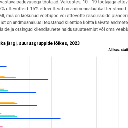
vastava pädevusega töötajad. Väikestes, 10 - 19 töötajaga ette
% ettevõtteid. 15% ettevõtteist on andmeanalüütikat teostanud
t, mis on laekunud veebipoe või ettevõtte ressursside planeer
ist on andmeanalüüsi teostanud klientide kohta käivate andmete 
siside ja otsingud kliendisuhete haldussüsteemist või oma veebis
GI, SUURUSGRUPPIDE LÕIKES, 2023
a järgi, suurusgruppide lõikes, 2023
Allikas: sta
tted andmeallika järgi, suurusgruppide lõikes, 2023
t %. Data ranges from 1.3 to 58.2.