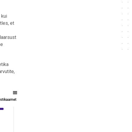
 kui
tles, et
ulaarsust
ne
etika
rvutite,
tistikaamet