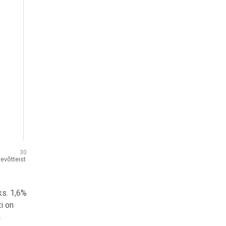
30
tevõtteist
ks. 1,6%
i on
a