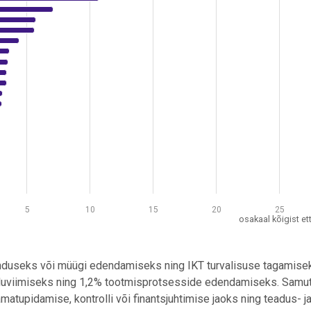
evõtteist. Data ranges from 1 to 28.2.
5
10
15
20
25
osakaal kõigist et
runduseks või müügi edendamiseks ning IKT turvalisuse tagamise
lluviimiseks ning 1,2% tootmisprotsesside edendamiseks. Samut
amatupidamise, kontrolli või finantsjuhtimise jaoks ning teadus- j