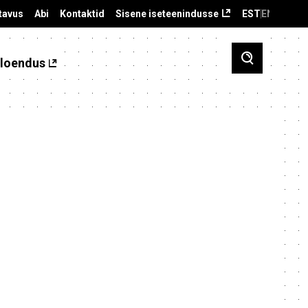
tavus
Abi
Kontaktid
Sisene iseteenindusse
EST
ENG
loendus