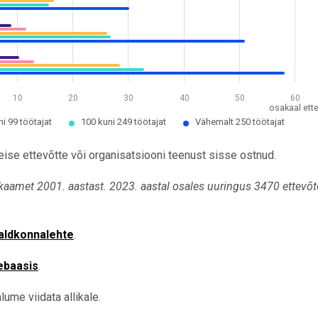
10
20
30
40
50
60
osakaal ette
ni 99 töötajat
100 kuni 249 töötajat
Vähemalt 250 töötajat
eise ettevõtte või organisatsiooni teenust sisse ostnud.
ikaamet 2001. aastast. 2023. aastal osales uuringus 3470 ettevõt
valdkonnalehte
.
ebaasis
.
ume viidata allikale.