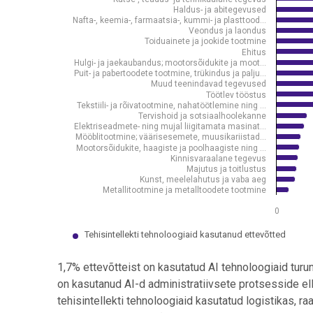
The chart has 1 Y axis displaying osakaal kõigist ett
Haldus- ja abitegevused
Nafta-, keemia-, farmaatsia-, kummi- ja plasttood…
Veondus ja laondus
Toiduainete ja jookide tootmine
Ehitus
Hulgi- ja jaekaubandus; mootorsõidukite ja moot…
Puit- ja pabertoodete tootmine, trükindus ja palju…
Muud teenindavad tegevused
Töötlev tööstus
Tekstiili- ja rõivatootmine, nahatöötlemine ning …
Tervishoid ja sotsiaalhoolekanne
Elektriseadmete- ning mujal liigitamata masinat…
Mööblitootmine; väärisesemete, muusikariistad…
Mootorsõidukite, haagiste ja poolhaagiste ning …
Kinnisvaraalane tegevus
Majutus ja toitlustus
Kunst, meelelahutus ja vaba aeg
Metallitootmine ja metalltoodete tootmine
0
Tehisintellekti tehnoloogiaid kasutanud ettevõtted
End of interactive chart.
1,7% ettevõtteist on kasutatud AI tehnoloogiaid tu
on kasutanud AI-d administratiivsete protsesside e
tehisintellekti tehnoloogiaid kasutatud logistikas, ra