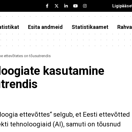
Ligipääse
tistikat
Esita andmeid
Statistikaamet
Rahva
ne ettevõtetes on tõusutrendis
oloogiate kasutamine
trendis
oogia ettevõttes“ selgub, et Eesti ettevõtted
ekti tehnoloogiaid (AI), samuti on tõusnud