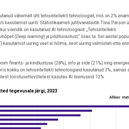
sutanud vähemalt üht tehisintellekti tehnoloogiat, mis on 2% enam
i kasutamist uuriti. Statistikaameti juhtivanalüütik Tiina Pärson ü
ui viiendik on kasutanud AI tehnoloogiaid. „Tehisintellekti
inõpet (
Deep learning
) ja pildituvastust,“ lisas ta. Sel aastal pop
) kasutamist uuring veel ei hõlma, sest uuring valmistati ette en
im finants- ja kindlustuse (28%), info ja side (21%) ning energe
is kokku on tehisintellekti tehnoloogiaid kasutanud 3%, samas a
test tööstusettevõtetest kasutas AI teenuseid 12%.
egevusala järgi, 2023
Tehisintellekti tehnoloogiaid kasutanud ettevõtted tegevusala järgi, 2023
Allikas: sta
View as data table, Tehisintellekti tehnoloogiaid kasutanud ettevõtted tegevusala järgi, 2023