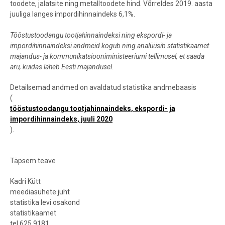
toodete, jalatsite ning metalltoodete hind. Võrreldes 2019. aasta
juuliga langes impordihinnaindeks 6,1%.
Tööstustoodangu tootjahinnaindeksi ning ekspordi- ja
impordihinnaindeksi andmeid kogub ning analüüsib statistikaamet
majandus- ja kommunikatsiooniministeeriumi tellimusel, et saada
aru, kuidas läheb Eesti majandusel.
Detailsemad andmed on avaldatud statistika andmebaasis
(
tööstustoodangu tootjahinnaindeks, ekspordi- ja
impordihinnaindeks, juuli 2020
).
Täpsem teave
Kadri Kütt
meediasuhete juht
statistika levi osakond
statistikaamet
tel 625 9181