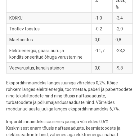
%
2020,
%
KOKKU
-1,0
-3,4
Töötlev tööstus
-0,2
-2,0
Mäetööstus
0,0
0,8
Elektrienergia, gaasi, auru ja
-11,7
-23,2
konditsioneeritud õhuga varustamine
Veevarustus, kanalisatsioon
0,0
-9,8
Ekspordihinnaindeks langes juuniga võrreldes 0,2%. Kõige
rohkem langes elektrienergia, toormetsa, paberi ja pabertoodete
ning tekstiiltoodete hind ning tõusis naftasaaduste,
turbatoodete ja põllumajandussaaduste hind. Võrreldes
möödunud aasta juuliga langes ekspordihinnaindeks 6,7%.
Impordihinnaindeks suurenes juuniga võrreldes 0,6%.
Keskmisest enam tõusis naftasaaduste, keemiatoodete ja
elektriseadmete hind, vähenes aga elektrienergia, nahast