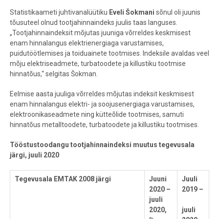
Statistikaameti juhtivanalüütiku
Eveli Šokmani
sõnul oli juunis
tõusuteel olnud tootjahinnaindeks juulis taas languses.
„Tootjahinnaindeksit mõjutas juuniga võrreldes keskmisest
enam hinnalangus elektrienergiaga varustamises,
puidutöötlemises ja toiduainete tootmises. Indeksile avaldas veel
mõju elektriseadmete, turbatoodete ja killustiku tootmise
hinnatõus,“ selgitas Šokman.
Eelmise aasta juuliga võrreldes mõjutas indeksit keskmisest
enam hinnalangus elektri- ja soojusenergiaga varustamises,
elektroonikaseadmete ning kütteõlide tootmises, samuti
hinnatõus metalltoodete, turbatoodete ja killustiku tootmises.
Tööstustoodangu tootjahinnaindeksi muutus tegevusala
järgi, juuli 2020
Tegevusala EMTAK 2008 järgi
Juuni
Juuli
2020 –
2019 –
juuli
2020,
juuli