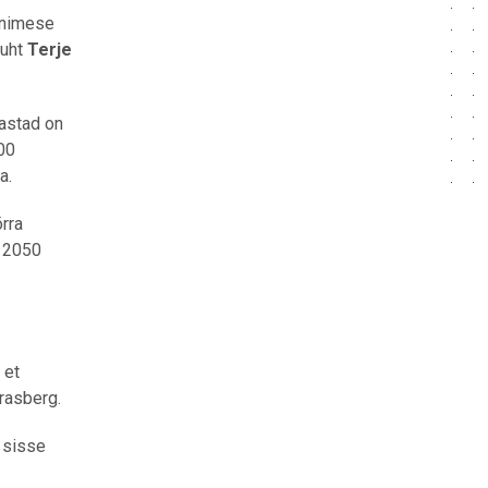
 inimese
juht
Terje
aastad on
000
a.
rra
s 2050
 et
Trasberg.
 sisse