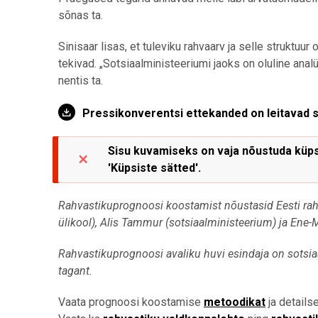
sõnas ta.
Sinisaar lisas, et tuleviku rahvaarv ja selle struktuu
tekivad. „Sotsiaalministeeriumi jaoks on oluline anal
nentis ta.
Pressikonverentsi ettekanded on leitavad si
Sisu kuvamiseks on vaja nõustuda küpsi
'Küpsiste sätted'.
Rahvastikuprognoosi koostamist nõustasid Eesti rahva
ülikool), Alis Tammur (sotsiaalministeerium) ja Ene-Ma
Rahvastikuprognoosi avaliku huvi esindaja on sotsia
tagant.
Vaata prognoosi koostamise
metoodikat
ja detail