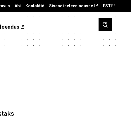
tavus
Abi
Kontaktid
Sisene iseteenindusse
EST
ENG
loendus
staks