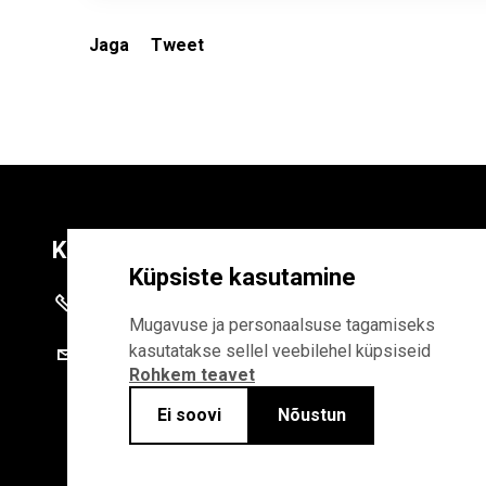
Jaga
Tweet
Kontaktid
Liitu uudiskirja
Küpsiste kasutamine
+372 625 9300
E-POSTI AADR
Mugavuse ja personaalsuse tagamiseks
kasutatakse sellel veebilehel küpsiseid
stat@stat.ee
Rohkem teavet
Liitudes uudiskirjaga, n
Statistikaameti privaa
Ei soovi
Nõustun