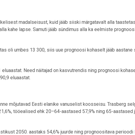
elisest madalseisust, kuid jääb siiski märgatavalt alla taasteta
alla kahe lapse. Samuti jääb sündimus alla ka eelmiste prognoos
as oli umbes 13 300, siis uue prognoosi kohaselt jääb aastane
.
1 eluaastat. Need näitajad on kasvutrendis ning prognoosi kohase
90,9 eluaastat.
ne mõjutavad Eesti elanike vanuselist koosseisu. Trasberg selg
21,6%, tööealised ehk 20–64-aastased 57,9% ning 65-aastased 
stikust 2050. aastaks 54,6% juurde ning prognoositava perioodi