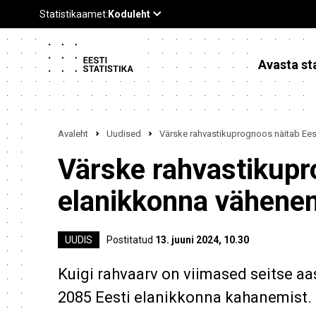
Avasta sta
Avaleht
Uudised
Värske rahvastikuprognoos näitab Ees
Värske rahvastikupr
elanikkonna vähene
UUDIS
Postitatud
13. juuni 2024, 10.30
Kuigi rahvaarv on viimased seitse a
2085 Eesti elanikkonna kahanemist.