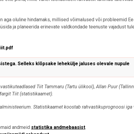
r on aga oluline hindamaks, millised võimalused või probleemid Eest
üüsida ja planeerida erinevate valdkondade teenuste vajadust tule
it.pdf
stega. Selleks klõpsake lehekülje jaluses olevale nupule
stikuteadlased Tiit Tammaru (Tartu ülikool), Allan Puur (Tallin
rgit Tiit (statistikaamet).
alministeerium. Statistikaamet koostab rahvastikuprognoosi iga v
semaid andmeid
statistika andmebaasist
.