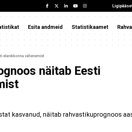
Ligipääse
tistikat
Esita andmeid
Statistikaamet
Rahva
ti elanikkonna vähenemist
ognoos näitab Eesti
mist
astat kasvanud, näitab rahvastikuprognoos aa