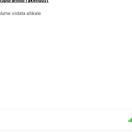
kupüramiidi rakendust
.
ume viidata allikale.