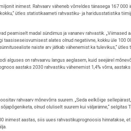
2 miljonit inimest. Rahvaarv väheneb võrreldes tänasega 167 000
kku,“ ütles statistikaameti rahvastiku- ja haridusstatistika tiimi
avad peamiselt madal sündimus ja vananev rahvastik. „Viimased 
iigi taasiseseisvumisest alates olnud negatiivne, kokku üle 100 
ünnitusealiste naiste arv jätkab vähenemist ka tulevikus,“ ütles t
oodi alguses on rahvaarvu langus aeglasem, kuid seejärel mõnevõ
rognoos aastaks 2030 rahvastiku vähenemist 1,4% võrra, aastak
ositav rahvaarv mõnevõrra suurem. „Seda eelkõige sellepärast,
 sõjapõgeniketa, olnud oluliselt suurem kui väljaränne,“ selgitas 
0 inimest aastas, siis uues rahvastikuprognoosis hinnatakse, et
lja.