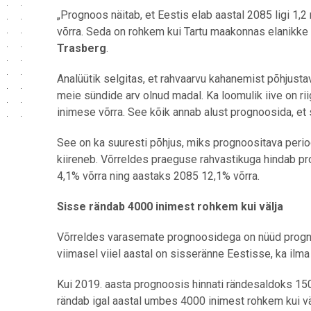
„Prognoos näitab, et Eestis elab aastal 2085 ligi 1,
võrra. Seda on rohkem kui Tartu maakonnas elanikke ko
Trasberg
.
Analüütik selgitas, et rahvaarvu kahanemist põhjust
meie sündide arv olnud madal.
Ka loomulik iive on r
inimese võrra
. See kõik annab alust prognoosida, et s
See on ka suuresti põhjus, miks prognoositava peri
kiireneb. Võrreldes praeguse rahvastikuga hindab p
4,1% võrra ning aastaks 2085 12,1% võrra.
Sisse rändab 4000 inimest rohkem kui välja
Võrreldes varasemate prognoosidega on nüüd progno
viimasel viiel aastal on sisseränne Eestisse, ka ilma
Kui 2019. aasta prognoosis hinnati rändesaldoks 150
rändab igal aastal umbes 4000 inimest rohkem kui vä