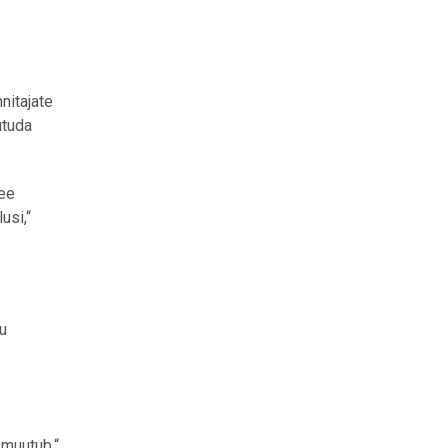
nitajate
utuda
tee
usi,“
u
 muutub,“