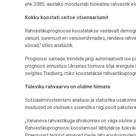
ehk 2085. aastaks moodustab tööealine rahvastik el
Kokku koostati seitse stsenaariumit
Rahvastikuprognoose koostatakse vastavalt demograaf
vanust, suremust eri vanuserühmades, rändava rahvas
võivad,“ ütles analüütik.
Prognoosi samade trendide järgi automaatselt ise pik
prognoos ennustusi Ukrainas toimuva sõja arengute ko
selgitas Trasberg, miks koostatakse rahvastikuprog
Tuleviku rahvaarvu on oluline hinnata
Sotsiaalministeeriumi analüüsi ja statistika osakonn
muutused on oluliseks sisendiks riigi poolt pakutav
„Vananeva rahvastikuga ühiskonnas on väga oluline j
Rahvastikuprognoosi koostamisel lähtutakse tulevik
Praegused tegurid annavad meile läbi arvutusmudelite 