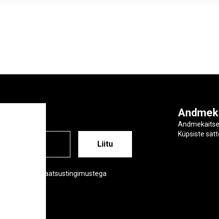
ga
Andmek
Andmekaits
Küpsiste sät
ESS
õustud meie privaatsustingimustega
tsustingimused