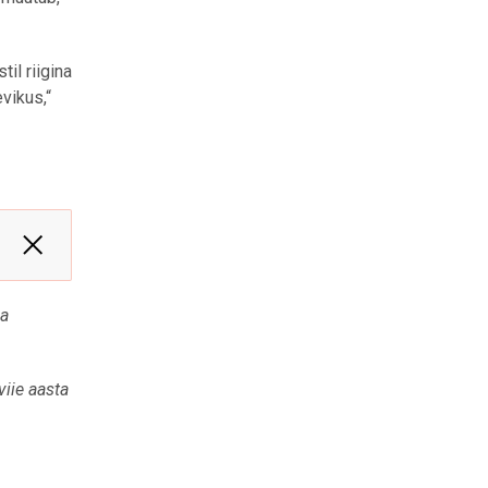
il riigina
vikus,“
na
iie aasta