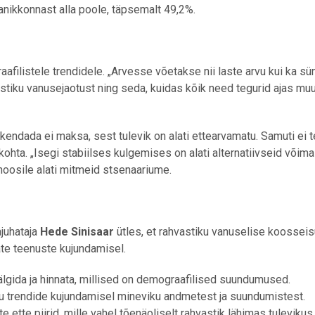
anikkonnast alla poole, täpsemalt 49,2%.
ilistele trendidele. „Arvesse võetakse nii laste arvu kui ka sün
tiku vanusejaotust ning seda, kuidas kõik need tegurid ajas mu
endada ei maksa, sest tulevik on alati ettearvamatu. Samuti ei 
hta. „Isegi stabiilses kulgemises on alati alternatiivseid võimal
noosile alati mitmeid stsenaariume.
ajuhataja
Hede Sinisaar
ütles, et rahvastiku vanuselise koosseis
ate teenuste kujundamisel.
älgida ja hinnata, millised on demograafilised suundumused.
u trendide kujundamisel mineviku andmetest ja suundumistest.
ette piirid, mille vahel tõenäoliselt rahvastik lähimas tulevikus