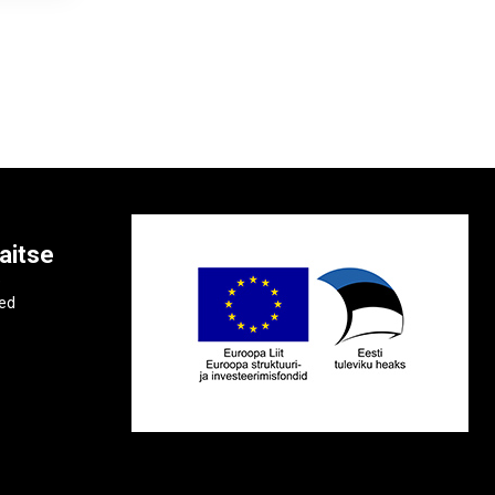
aitse
e
ted