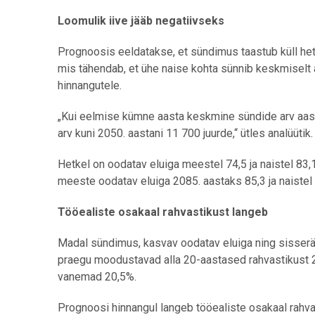
Loomulik iive jääb negatiivseks
Prognoosis eeldatakse, et sündimus taastub küll hetk
mis tähendab, et ühe naise kohta sünnib keskmiselt 
hinnangutele.
„Kui eelmise kümne aasta keskmine sündide arv aast
arv kuni 2050. aastani 11 700 juurde,“ ütles analüütik
Hetkel on oodatav eluiga meestel 74,5 ja naistel 83,
meeste oodatav eluiga 2085. aastaks 85,3 ja naistel 
Tööealiste osakaal rahvastikust langeb
Madal sündimus, kasvav oodatav eluiga ning sisserän
praegu moodustavad alla 20-aastased rahvastikust 
vanemad 20,5%.
Prognoosi hinnangul langeb tööealiste osakaal rahva