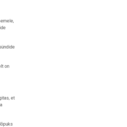
semele,
ide
 sündide
lt on
itas, et
ja
 lõpuks