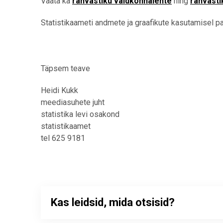
Vaata ka
rahvastiku valdkonnalehte
ning
rahvasti
Statistikaameti andmete ja graafikute kasutamisel pal
Täpsem teave
Heidi Kukk
meediasuhete juht
statistika levi osakond
statistikaamet
tel 625 9181
Kas leidsid, mida otsisid?