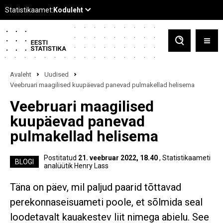
Avaleht
Uudised
Veebruari maagilised kuupäevad panevad pulmakellad helisema
Veebruari maagilised
kuupäevad panevad
pulmakellad helisema
Postitatud
21. veebruar 2022, 18.40
, Statistikaameti
BLOGI
analüütik Henry Lass
Täna on päev, mil paljud paarid tõttavad
perekonnaseisuameti poole, et sõlmida seal
loodetavalt kauakestev liit nimega abielu. See