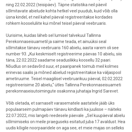
ning 22.02.2022 (teisipäev). Täpne statistika neil päevil
sõlmitavate abielude kohta hetkel veel puudub, kuid võib olla
üsna kindel, et neil kahel päeval registreeritakse kordades
rohkem kooseluliite kui mõnel teisel päeval veebruaris.
Uurisime, kuidas läheb sel lumisel talvekuul Tallinna
Perekonnaseisuametil ja saime teada, et ainuüksi seal
sõlmitakse tänavu veebruaris 160 abielu, aasta varem oli see
number 93. „Kui keskmiselt registreerime päevas 10 abielu, siis
täna, 22.02.2022 saadame seaduslikku koosellu 32 paari.
Nõudlus on sedavõrd suur, et paaripanek toimub meil kolmes
erinevas saalis ja mõned abielud registreeritakse ka väljaspool
ametiruume. Teisel maagilisel veebruarikuu päeval, 02.02.2022
registreerisime 20 abielu,“ ütles Tallinna Perekonnaseisuameti
perekonnaseisutoimingute osakonna juhataja Ingrid Sarevet.
Võib oletada, et sarnaselt varasematele aastatele jääb üks
populaarseim pulmapäev tänavu kindlasti ka juulisse – näiteks
22.07.2022, mis langeb reedesele päevale. „Sel kuupäeval abielu
sõlmimiseks on meile praeguseks esitatud juba 17 avaldust. Hea
uudis kõigile noorpaaridele on aga see, et meie majas on selleks