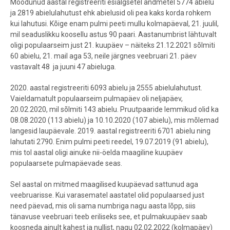
Möödunud aastal registreeriti esialgsetel andmetel 5774 abielu
ja 2819 abielulahutust ehk abielusid oli pea kaks korda rohkem
kui lahutusi. Kõige enam pulmi peeti mullu kolmapäeval, 21. juulil,
mil seaduslikku koosellu astus 90 paari. Aastanumbrist lähtuvalt
oligi populaarseim just 21. kuupäev – näiteks 21.12.2021 sõlmiti
60 abielu, 21. mail aga 53, neile järgnes veebruari 21. päev
vastavalt 48 ja juuni 47 abieluga.
2020. aastal registreeriti 6093 abielu ja 2555 abielulahutust.
Vaieldamatult populaarseim pulmapäev oli neljapäev,
20.02.2020, mil sõlmiti 143 abielu. Pruutpaaride lemmikud olid ka
08.08.2020 (113 abielu) ja 10.10.2020 (107 abielu), mis mõlemad
langesid laupäevale. 2019. aastal registreeriti 6701 abielu ning
lahutati 2790. Enim pulmi peeti reedel, 19.07.2019 (91 abielu),
mis tol aastal oligi ainuke nii-öelda maagiline kuupäev
populaarsete pulmapäevade seas.
Sel aastal on mitmed maagilised kuupäevad sattunud aga
veebruarisse. Kui varasematel aastatel olid populaarsed just
need päevad, mis oli sama numbriga nagu aasta lõpp, siis
tänavuse veebruari teeb eriliseks see, et pulmakuupäev saab
koosneda ainult kahest ja nullist, nagu 02.02.2022 (kolmapäev)