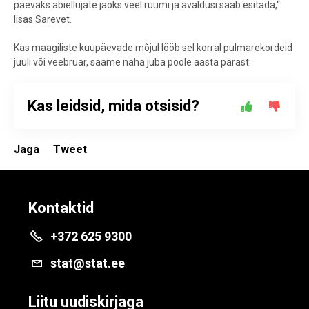
päevaks abiellujate jaoks veel ruumi ja avaldusi saab esitada,“
lisas Sarevet.
Kas maagiliste kuupäevade mõjul lööb sel korral pulmarekordeid
juuli või veebruar, saame näha juba poole aasta pärast.
Kas leidsid, mida otsisid?
Jaga
Tweet
Kontaktid
+372 625 9300
stat@stat.ee
Liitu uudiskirjaga