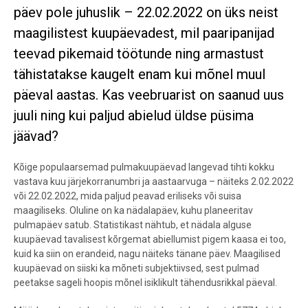
päev pole juhuslik – 22.02.2022 on üks neist
maagilistest kuupäevadest, mil paaripanijad
teevad pikemaid töötunde ning armastust
tähistatakse kaugelt enam kui mõnel muul
päeval aastas. Kas veebruarist on saanud uus
juuli ning kui paljud abielud üldse püsima
jäävad?
Kõige populaarsemad pulmakuupäevad langevad tihti kokku
vastava kuu järjekorranumbri ja aastaarvuga – näiteks 2.02.2022
või 22.02.2022, mida paljud peavad eriliseks või suisa
maagiliseks. Oluline on ka nädalapäev, kuhu planeeritav
pulmapäev satub. Statistikast nähtub, et nädala alguse
kuupäevad tavalisest kõrgemat abiellumist pigem kaasa ei too,
kuid ka siin on erandeid, nagu näiteks tänane päev. Maagilised
kuupäevad on siiski ka mõneti subjektiivsed, sest pulmad
peetakse sageli hoopis mõnel isiklikult tähendusrikkal päeval.