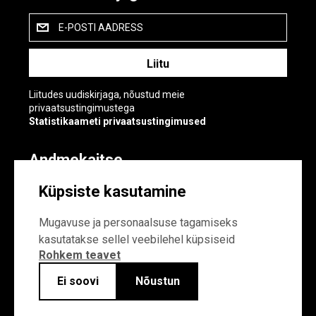
E-POSTI AADRESS
Liitudes uudiskirjaga, nõustud meie
privaatsustingimustega
Statistikaameti privaatsustingimused
Andmekaitse
Andmekaitse
Küpsiste kasutamine
Küpsiste sätted
Mugavuse ja personaalsuse tagamiseks
kasutatakse sellel veebilehel küpsiseid
Rohkem teavet
Ei soovi
Nõustun