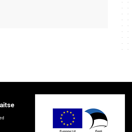
aitse
e
ted