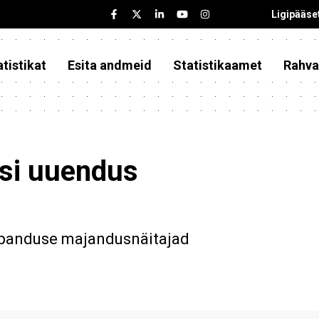
Ligipääse
tistikat
Esita andmeid
Statistikaamet
Rahva
asi uuendus
ubanduse majandusnäitajad