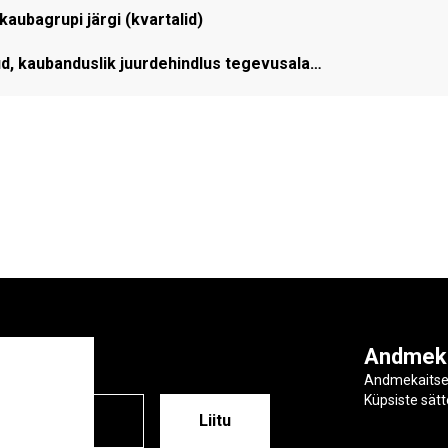
aubagrupi järgi (kvartalid)
d, kaubanduslik juurdehindlus tegevusala…
ga
Andmek
Andmekaits
Küpsiste sät
ESS