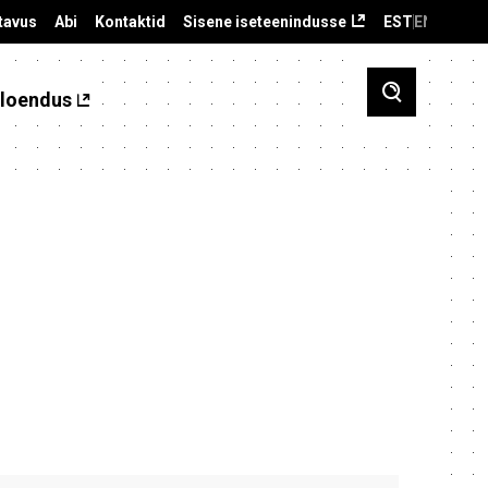
tavus
Abi
Kontaktid
Sisene iseteenindusse
EST
ENG
loendus