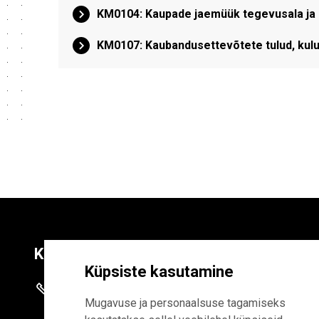
KM0104: Kaupade jaemüük tegevusala ja k
KM0107: Kaubandusettevõtete tulud, kulu
Kontaktid
Liitu uudiskirja
Küpsiste kasutamine
+372 625 9300
E-POSTI AADR
Mugavuse ja personaalsuse tagamiseks