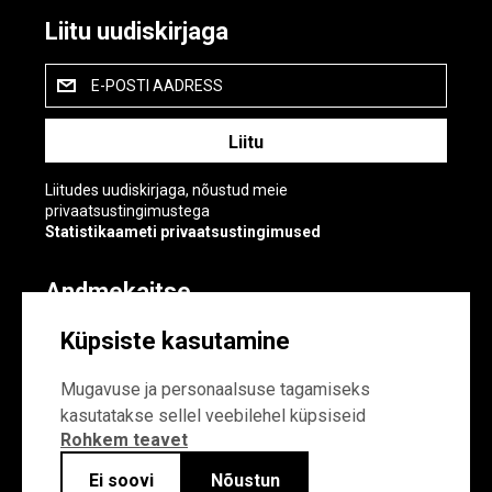
Liitu uudiskirjaga
E-POSTI AADRESS
Liitudes uudiskirjaga, nõustud meie
privaatsustingimustega
Statistikaameti privaatsustingimused
Andmekaitse
Andmekaitse
Küpsiste kasutamine
Küpsiste sätted
Mugavuse ja personaalsuse tagamiseks
kasutatakse sellel veebilehel küpsiseid
Rohkem teavet
Ei soovi
Nõustun