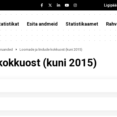
Ligipä
atistikat
Esita andmeid
Statistikaamet
Rahv
iaruanded
Loomade ja lindude kokkuost (kuni 2015)
kokkuost (kuni 2015)