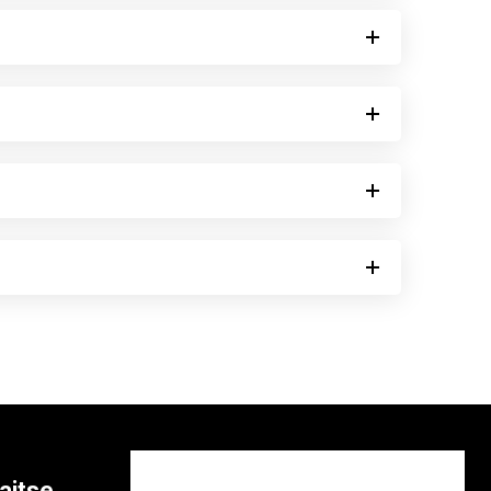
aitse