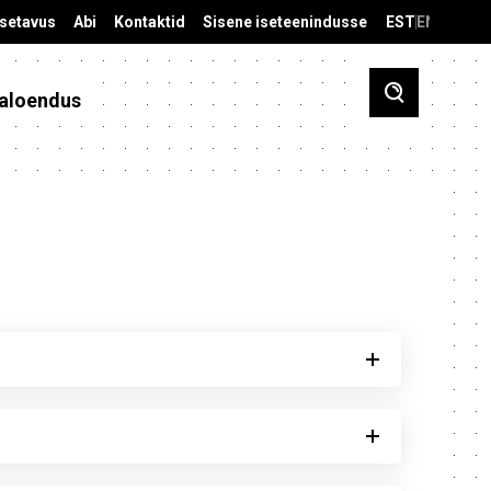
äsetavus
Abi
Kontaktid
Sisene iseteenindusse
EST
ENG
aloendus