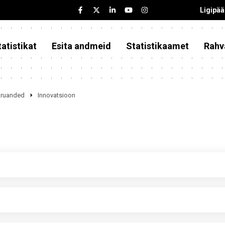
Ligipä
atistikat
Esita andmeid
Statistikaamet
Rahv
iaruanded
Innovatsioon