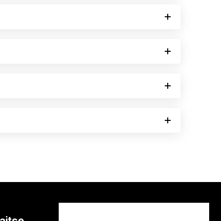
aitse