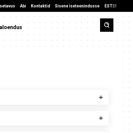
äsetavus
Abi
Kontaktid
Sisene iseteenindusse
EST
ENG
aloendus