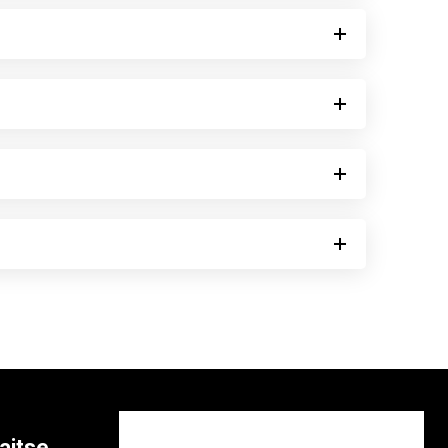
aitse