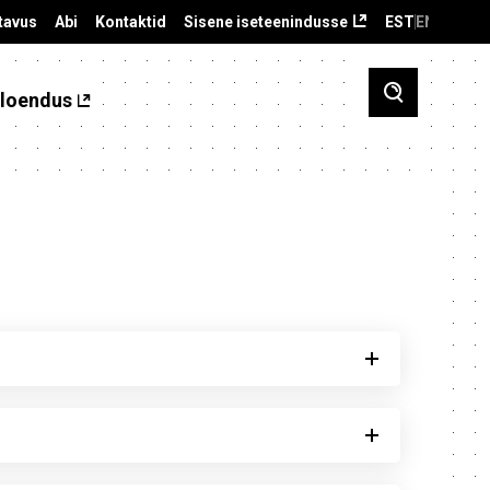
tavus
Abi
Kontaktid
Sisene iseteenindusse
EST
ENG
loendus