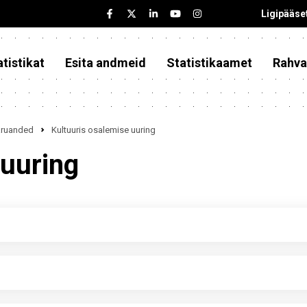
Ligipääse
tistikat
Esita andmeid
Statistikaamet
Rahva
iaruanded
Kultuuris osalemise uuring
 uuring