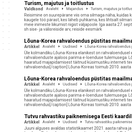
Turism, majutus ja toitlustus
Valdkond
Avaleht
Majandus
Turism, majutus ja toitlu
Reisimine on suurepärane viis oma silmaga näha, kuidas k
kaugele töö pärast, kes läheb puhkama, kes lihtsalt silma
meie inimeste liikumist riigist väljapoole. Iga aasta 27. 
sh sise- ja välisreiside arv, reiside eesmärk
Lõuna-Korea rahvaloendus püstitas maailma
Artikkel
Avaleht
Uudised
Lõuna-Korea rahvaloendus 
Üle kolmandiku Lõuna-Korea elanikest on rahvaloendusel 
rahvaloenduste ajaloos parima e-loenduse tulemusega. Lõ
haaratud majapidamisest täitnud küsimustiku interneti te
rahvaloendus[/caption] Lõuna-Koreas toimub 2010. aasta 
Lõuna-Korea rahvaloendus püstitas maailma
Artikkel
Avaleht
Uudised
Lõuna-Korea rahvaloendus 
Üle kolmandiku Lõuna-Korea elanikest on rahvaloendusel 
rahvaloenduste ajaloos parima e-loenduse tulemusega. Lõ
haaratud majapidamisest täitnud küsimustiku interneti te
rahvaloendus[/caption] Lõuna-Koreas toimub 2010. aasta 
Tutvu rahvastiku paiknemisega Eesti kaardil
Artikkel
Avaleht
Uudised
Tutvu rahvastiku paiknemise
Juuni alguses avaldas statistikaamet 2021. aasta rahva j