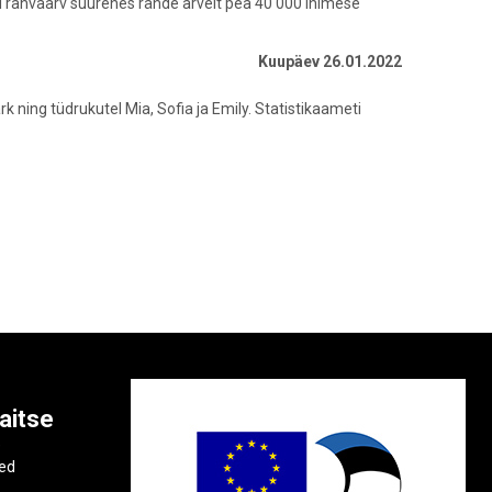
sti rahvaarv suurenes rände arvelt pea 40 000 inimese
Kuupäev 26.01.2022
 ning tüdrukutel Mia, Sofia ja Emily. Statistikaameti
aitse
e
ted