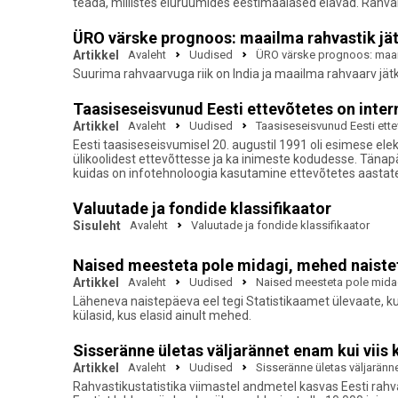
teada, millistes eluruumides eestimaalased elavad. Rahv
ÜRO värske prognoos: maailma rahvastik jät
Artikkel
Avaleht
Uudised
ÜRO värske prognoos: maail
Suurima rahvaarvuga riik on India ja maailma rahvaarv jät
Taasiseseisvunud Eesti ettevõtetes on internet
Artikkel
Avaleht
Uudised
Taasiseseisvunud Eesti ettevõ
Eesti taasiseseisvumisel 20. augustil 1991 oli esimese ele
ülikoolidest ettevõttesse ja ka inimeste kodudesse. Tänapä
kuidas on infotehnoloogia kasutamine ettevõtetes aastat
Valuutade ja fondide klassifikaator
Sisuleht
Avaleht
Valuutade ja fondide klassifikaator
Naised meesteta pole midagi, mehed naiste
Artikkel
Avaleht
Uudised
Naised meesteta pole midag
Läheneva naistepäeva eel tegi Statistikaamet ülevaate, kui 
külasid, kus elasid ainult mehed.
Sisseränne ületas väljarännet enam kui viis
Artikkel
Avaleht
Uudised
Sisseränne ületas väljaränn
Rahvastikustatistika viimastel andmetel kasvas Eesti rahv