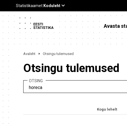
Avasta sta
Avaleht
Otsingu tulemused
Otsingu tulemused
OTSING
Kogu lehelt