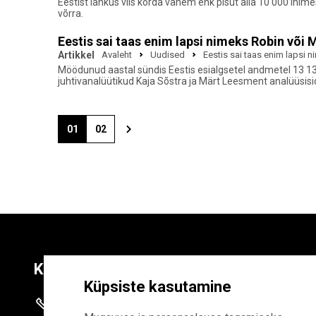
Eestist lahkus viis korda vähem ehk pisut alla 10 000 inim
võrra.
Eestis sai taas enim lapsi nimeks Robin või 
Artikkel
Avaleht
Uudised
Eestis sai taas enim lapsi 
Möödunud aastal sündis Eestis esialgsetel andmetel 13 130 
juhtivanalüütikud Kaja Sõstra ja Märt Leesment analüüsisi
01
02
Kontaktid
Liitu uudiskirja
Küpsiste kasutamine
+372 625 9300
E-POSTI AADR