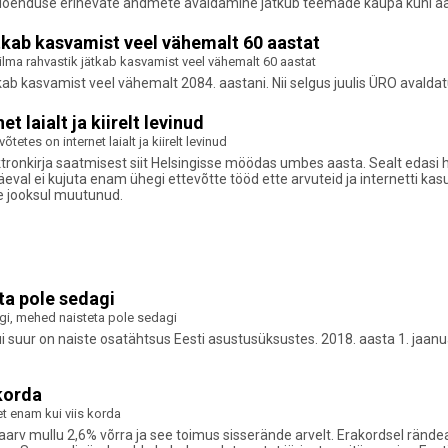
aloenduse erinevate andmete avaldamine jätkub teemade kaupa kuni aa
kab kasvamist veel vähemalt 60 aastat
ma rahvastik jätkab kasvamist veel vähemalt 60 aastat
kab kasvamist veel vähemalt 2084. aastani. Nii selgus juulis ÜRO avalda
 laialt ja kiirelt levinud
tetes on internet laialt ja kiirelt levinud
ktronkirja saatmisest siit Helsingisse möödas umbes aasta. Sealt edasi 
eval ei kujuta enam ühegi ettevõtte tööd ette arvuteid ja internetti kas
e jooksul muutunud.
ta pole sedagi
i, mehed naisteta pole sedagi
suur on naiste osatähtsus Eesti asustusüksustes. 2018. aasta 1. jaanuari s
 korda
et enam kui viis korda
aarv mullu 2,6% võrra ja see toimus sisserände arvelt. Erakordsel rände