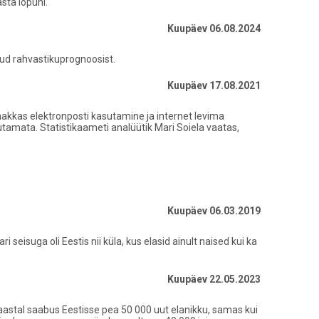
sta lõpuni.
Kuupäev 06.08.2024
tud rahvastikuprognoosist.
Kuupäev 17.08.2021
hakkas elektronposti kasutamine ja internet levima
utamata. Statistikaameti analüütik Mari Soiela vaatas,
Kuupäev 06.03.2019
eisuga oli Eestis nii küla, kus elasid ainult naised kui ka
Kuupäev 22.05.2023
aastal saabus Eestisse pea 50 000 uut elanikku, samas kui