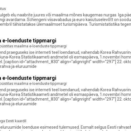
stus
ulgeb elu naabrite juures või maailma mõnes kaugemas nurgas. Iga päev
ringi avardama. Schengeni viisavabadus ja euro kasutuselevõtt on soodu
septembril tähistatakse ülemaailmset turismipäeva. Turismistatistika teg
 e-loenduste tippmargi
püstitas maailma e-loenduste tippmargi
end praeguseks ise interneti teel loendanud, vahendab Korea Rahvusri
una-Korea Statistikaameti andmetel oli esmaspäeva, 1.novembri hommik
el. [caption id="attachment_830" align="alignright" width="297"] 22. o
rahva ja eluruumide
 e-loenduste tippmargi
püstitas maailma e-loenduste tippmargi
end praeguseks ise interneti teel loendanud, vahendab Korea Rahvusri
una-Korea Statistikaameti andmetel oli esmaspäeva, 1.novembri hommik
el. [caption id="attachment_830" align="alignright" width="297"] 22. o
rahva ja eluruumide
ga Eesti kaardil
a eluruumide loenduse esimesed tulemused. Esmalt selgus Eesti rahvas