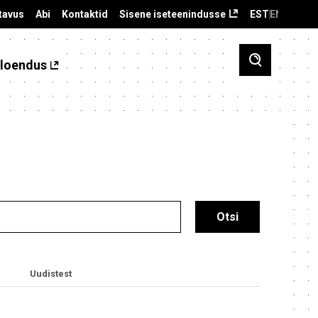
tavus
Abi
Kontaktid
Sisene iseteenindusse
EST
ENG
loendus
Uudistest