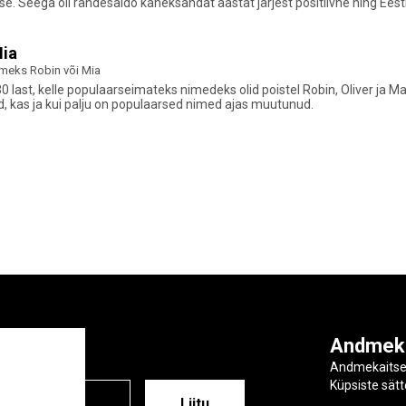
ese. Seega oli rändesaldo kaheksandat aastat järjest positiivne ning Ee
Mia
nimeks Robin või Mia
last, kelle populaarseimateks nimedeks olid poistel Robin, Oliver ja Mark
d, kas ja kui palju on populaarsed nimed ajas muutunud.
ga
Andmek
Andmekaits
Küpsiste sät
ESS