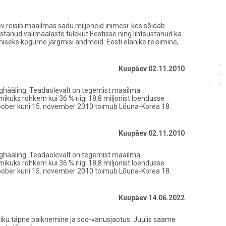
 reisib maailmas sadu miljoneid inimesi: kes sõidab
stanud välimaalaste tulekut Eestisse ning lihtsustanud ka
emiseks kogume järgmisi andmeid: Eesti elanike reisimine,
Kuupäev 02.11.2010
nghääling. Teadaolevalt on tegemist maailma
uks rohkem kui 36 % riigi 18,8 miljonist loendusse
ktoober kuni 15. november 2010 toimub Lõuna-Korea 18.
Kuupäev 02.11.2010
nghääling. Teadaolevalt on tegemist maailma
uks rohkem kui 36 % riigi 18,8 miljonist loendusse
ktoober kuni 15. november 2010 toimub Lõuna-Korea 18.
Kuupäev 14.06.2022
tiku täpne paiknemine ja soo-vanusjaotus. Juulis saame