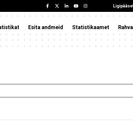
Ligipääse
tistikat
Esita andmeid
Statistikaamet
Rahva