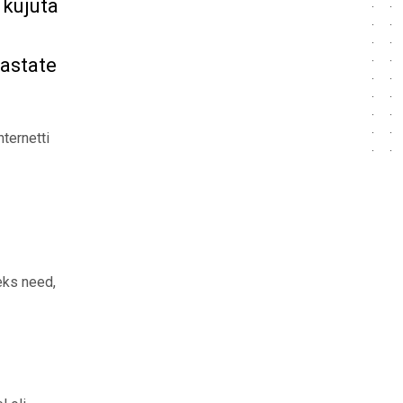
 kujuta
aastate
ternetti
eks need,