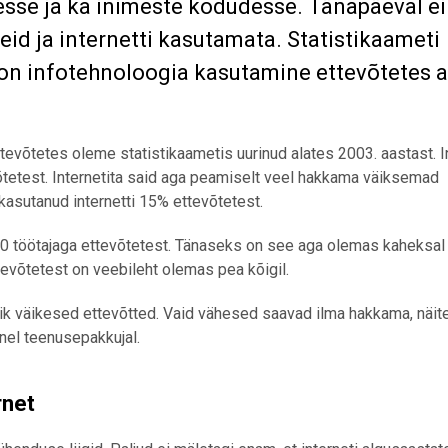
tesse ja ka inimeste kodudesse. Tänapäeval ei
eid ja internetti kasutamata. Statistikaameti
s on infotehnoloogia kasutamine ettevõtetes 
evõtetes oleme statistikaametis uurinud alates 2003. aastast. In
tetest. Internetita said aga peamiselt veel hakkama väiksemad
 kasutanud internetti 15% ettevõtetest.
 10 töötajaga ettevõtetest. Tänaseks on see aga olemas kaheksal
tevõtetest on veebileht olemas pea kõigil.
õik väikesed ettevõtted. Vaid vähesed saavad ilma hakkama, näit
nel teenusepakkujal.
rnet