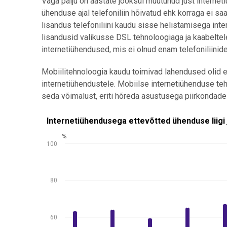
Väga palju on aastate jooksul muutunud just internetiü
ühenduse ajal telefoniliin hõivatud ehk korraga ei saa
lisandus telefoniliini kaudu sisse helistamisega inte
lisandusid valikusse DSL tehnoloogiaga ja kaabeltele
internetiühendused, mis ei olnud enam telefoniliinid
Mobiilitehnoloogia kaudu toimivad lahendused olid es
internetiühendustele. Mobiilse internetiühenduse te
seda võimalust, eriti hõreda asustusega piirkondade
Internetiühendusega ettevõtted ühenduse lii
Internetiühendusega ettevõtted ühenduse liigi
%
Bar chart with 4 data series.
100
Allikas: statistikaamet
View as data table, Internetiühendusega ettevõtted
The chart has 1 X axis displaying .
80
The chart has 1 Y axis displaying %. Data ranges from
60