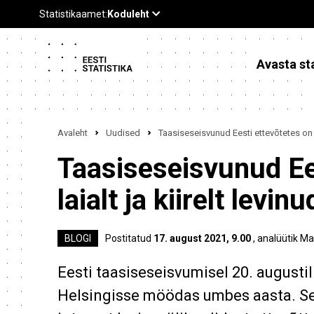
Avasta sta
Avaleht
Uudised
Taasiseseisvunud Eesti ettevõtetes on int
Taasiseseisvunud Ees
laialt ja kiirelt levinu
BLOGI
Postitatud
17. august 2021, 9.00
, analüütik Ma
Eesti taasiseseisvumisel 20. augustil
Helsingisse möödas umbes aasta. Sea