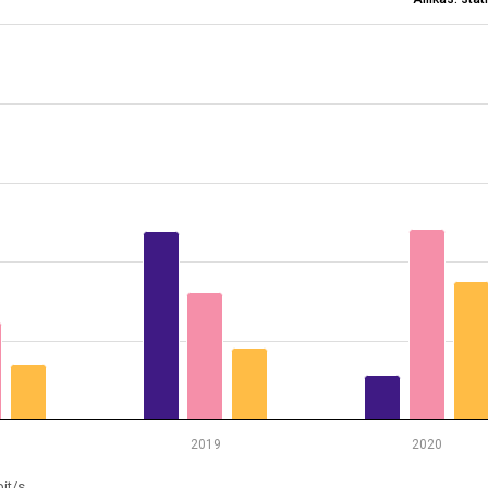
 püsiühenduse allalaadimiskiiruse järgi, 2011, 2015, 2019 ja 202
 7.8 to 80.3.
2019
2020
it/s