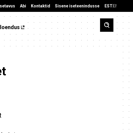
äsetavus
Abi
Kontaktid
Sisene iseteenindusse
EST
ENG
loendus
et
t
a