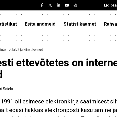
Ligipä
tistikat
Esita andmeid
Statistikaamet
Rahva
ernet laialt ja kiirelt levinud
ti ettevõtetes on intern
d
ri Soiela
 1991 oli esimese elektronkirja saatmisest sii
lt edasi hakkas elektronposti kasutamine j