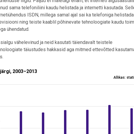
henduse liigid. Paljud ei mäletagi enam, et interneti algusaastate
nud sama telefoniliini kaudu helistada ja internetti kasutada. Sell
rnetiühendus ISDN, millega samal ajal sai ka telefoniga helistada
visiooni ning teiste kaablil põhinevate tehnoloogiate kaudu toi
ega ühendatud.
ialgu vähelevinud ja neid kasutati täiendavalt teistele
hnoloogiate täiustudes hakkasid aga mitmed ettevõtted kasutama
s.
gi järgi, 2003–2013
 järgi, 2003–2013
Allikas: sta
 ühenduse liigi järgi, 2003–2013
 4.6 to 81.5.