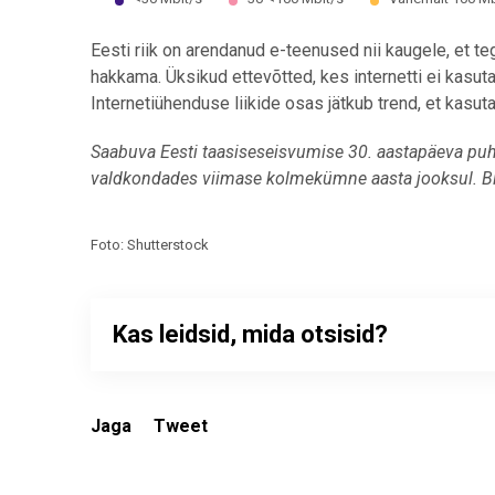
End of interactive chart.
Eesti riik on arendanud e-teenused nii kaugele, et teg
hakkama. Üksikud ettevõtted, kes internetti ei kasut
Internetiühenduse liikide osas jätkub trend, et kasuta
Saabuva Eesti taasiseseisvumise 30. aastapäeva puhu
valdkondades viimase kolmekümne aasta jooksul. Blo
Foto: Shutterstock
Kas leidsid, mida otsisid?
Jaga
Tweet