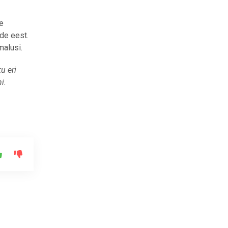
te
nde eest.
malusi.
u eri
i.