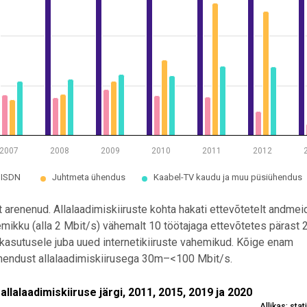
2007
2008
2009
2010
2011
2012
 ISDN
Juhtmeta ühendus
Kaabel-TV kaudu ja muu püsiühendus
t arenenud. Allalaadimiskiiruste kohta hakati ettevõtetelt andme
emikku (alla 2 Mbit/s) vähemalt 10 töötajaga ettevõtetes pärast
 kasutusele juba uued internetikiiruste vahemikud. Kõige enam
ühendust allalaadimiskiirusega 30m–<100 Mbit/s.
 allalaadimiskiiruse järgi, 2011, 2015, 2019 ja 2020
lalaadimiskiiruse järgi, 2011, 2015, 2019 ja 2020
Allikas: sta