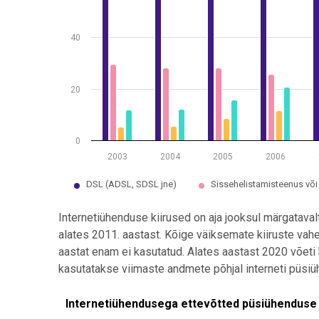
40
20
0
2003
2004
2005
2006
DSL (ADSL, SDSL jne)
Sissehelistamisteenus või
End of interactive chart.
Internetiühenduse kiirused on aja jooksul märgataval
alates 2011. aastast. Kõige väiksemate kiiruste vah
aastat enam ei kasutatud. Alates aastast 2020 võeti
kasutatakse viimaste andmete põhjal interneti püsi
Internetiühendusega ettevõtted püsiühenduse
Internetiühendusega ettevõtted püsiühenduse al