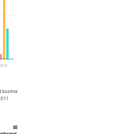
2013
id küsima
 2011
tistikaamet