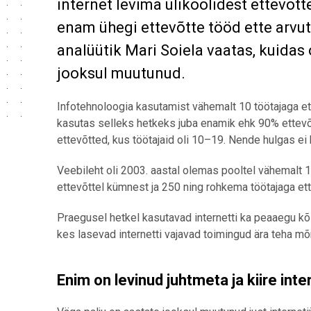
internet levima ülikoolidest ettevõt
enam ühegi ettevõtte tööd ette arvut
analüütik Mari Soiela vaatas, kuida
jooksul muutunud.
Infotehnoloogia kasutamist vähemalt 10 töötajaga ett
kasutas selleks hetkeks juba enamik ehk 90% ettevõ
ettevõtted, kus töötajaid oli 10–19. Nende hulgas ei
Veebileht oli 2003. aastal olemas pooltel vähemalt
ettevõttel kümnest ja 250 ning rohkema töötajaga et
Praegusel hetkel kasutavad internetti ka peaaegu k
kes lasevad internetti vajavad toimingud ära teha mõ
Enim on levinud juhtmeta ja kiire inte