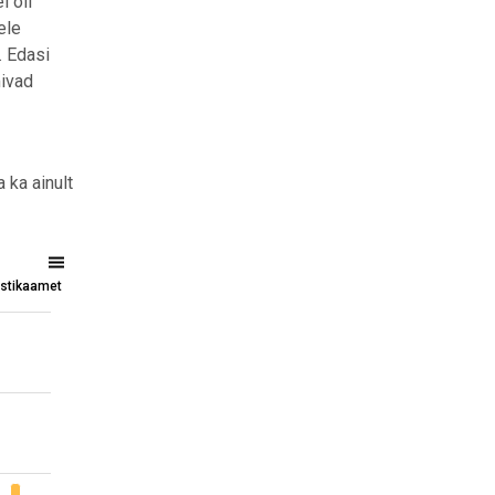
l oli
ele
. Edasi
mivad
 ka ainult
tistikaamet