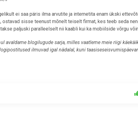
elikult ei saa päris ilma arvutite ja internetita enam ükski ettevõ
a, ostavad sisse teenust mõnelt teiselt firmat, kes teeb seda ne
takse paljuski paralleelselt nii kaabli kui ka mobiilside võrgu või
l avaldame blogilugude sarja, milles vaatleme meie riigi käekäik
gipostitused ilmuvad igal nädalal, kuni taasiseseisvumispäevan