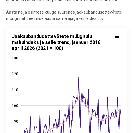
Aasta nelja esimese kuuga suurenes jaekaubandusettevõtete
müügimaht eelmise aasta sama ajaga võrreldes 5%.
Jaekaubandusettevõtete müügitulu mahuindeks ja selle trend, jaanu
Jaekaubandusettevõtete müügitulu
Line chart with 2 lines.
mahuindeks ja selle trend, jaanuar 2016 –
aprill 2026 (2021 = 100)
Allikas: statistikaamet
View as data table, Jaekaubandusettevõtete müügitulu mahuindeks j
130
The chart has 1 X axis displaying categories.
The chart has 2 Y axes displaying values, and values.
120
110
100
90