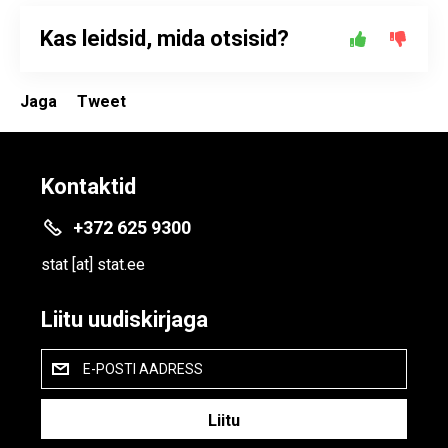
Kas leidsid, mida otsisid?
Jaga
Tweet
Kontaktid
+372 625 9300
stat
[at]
stat.ee
Liitu uudiskirjaga
E-POSTI AADRESS