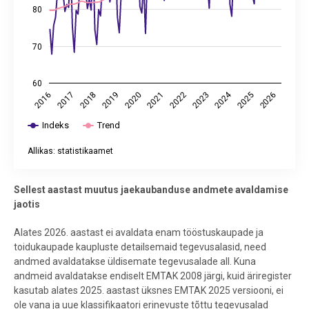
80
70
60
2024
2025
2021
2017
2026
2022
2018
2023
2019
2020
2016
Indeks
Trend
Allikas: statistikaamet
End of interactive chart.
Sellest aastast muutus jaekaubanduse andmete avaldamise
jaotis
Alates 2026. aastast ei avaldata enam tööstuskaupade ja
toidukaupade kaupluste detailsemaid tegevusalasid, need
andmed avaldatakse üldisemate tegevusalade all. Kuna
andmeid avaldatakse endiselt EMTAK 2008 järgi, kuid äriregister
kasutab alates 2025. aastast üksnes EMTAK 2025 versiooni, ei
ole vana ja uue klassifikaatori erinevuste tõttu tegevusalad