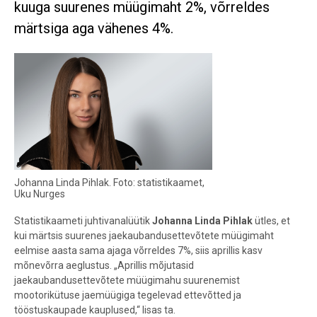
kuuga suurenes müügimaht 2%, võrreldes
märtsiga aga vähenes 4%.
Johanna Linda Pihlak. Foto: statistikaamet,
Uku Nurges
Statistikaameti juhtivanalüütik
Johanna Linda Pihlak
ütles, et
kui märtsis suurenes jaekaubandusettevõtete müügimaht
eelmise aasta sama ajaga võrreldes 7%, siis aprillis kasv
mõnevõrra aeglustus. „Aprillis mõjutasid
jaekaubandusettevõtete müügimahu suurenemist
mootorikütuse jaemüügiga tegelevad ettevõtted ja
tööstuskaupade kauplused,“ lisas ta.