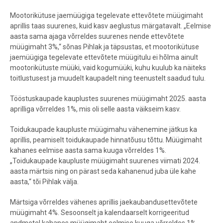
Mootorikütuse jaemüügiga tegelevate ettevõtete müügimaht
aprillis taas suurenes, kuid kasv aeglustus märgatavalt. „Eelmise
aasta sama ajaga võrreldes suurenes nende ettevõtete
müügimaht 3%,“ sõnas Pihlak ja täpsustas, et mootorikütuse
jaemüügiga tegelevate ettevõtete müügitulu ei hõlma ainult
mootorikütuste müüki, vaid kogumüüki, kuhu kuulub ka näiteks
toitlustusest ja muudelt kaupadelt ning teenustelt saadud tulu.
Tööstuskaupade kauplustes suurenes müügimaht 2025. aasta
aprilliga võrreldes 1%, mis oli selle aasta väikseim kasv.
Toidukaupade kaupluste müügimahu vähenemine jätkus ka
aprillis, peamiselt toidukaupade hinnatõusu tõttu. Müügimaht
kahanes eelmise aasta sama kuuga võrreldes 1%.
„Toidukaupade kaupluste müügimaht suurenes viimati 2024.
aasta märtsis ning on pärast seda kahanenud juba üle kahe
aasta,“ tõi Pihlak välja.
Märtsiga võrreldes vähenes aprillis jaekaubandusettevõtete
müügimaht 4%. Sesoonselt ja kalendaarselt korrigeeritud
andmetel kahanes müügimaht eelmise kuuga võrreldes 1%.