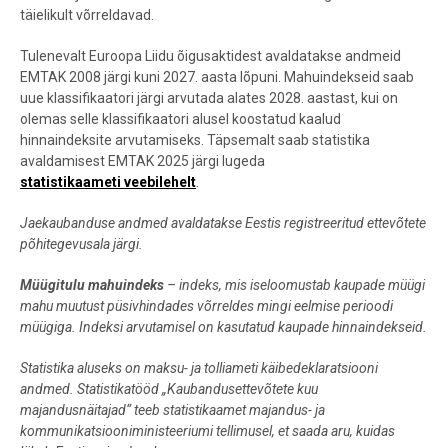
täielikult võrreldavad.
Tulenevalt Euroopa Liidu õigusaktidest avaldatakse andmeid
EMTAK 2008 järgi kuni 2027. aasta lõpuni. Mahuindekseid saab
uue klassifikaatori järgi arvutada alates 2028. aastast, kui on
olemas selle klassifikaatori alusel koostatud kaalud
hinnaindeksite arvutamiseks. Täpsemalt saab statistika
avaldamisest EMTAK 2025 järgi lugeda
statistikaameti veebilehelt
.
Jaekaubanduse andmed avaldatakse Eestis registreeritud ettevõtete
põhitegevusala järgi.
Müügitulu mahuindeks
– indeks, mis iseloomustab kaupade müügi
mahu muutust püsivhindades võrreldes mingi eelmise perioodi
müügiga. Indeksi arvutamisel on kasutatud kaupade hinnaindekseid.
Statistika aluseks on maksu- ja tolliameti käibedeklaratsiooni
andmed. Statistikatööd „Kaubandusettevõtete kuu
majandusnäitajad“ teeb statistikaamet majandus- ja
kommunikatsiooniministeeriumi tellimusel, et saada aru, kuidas