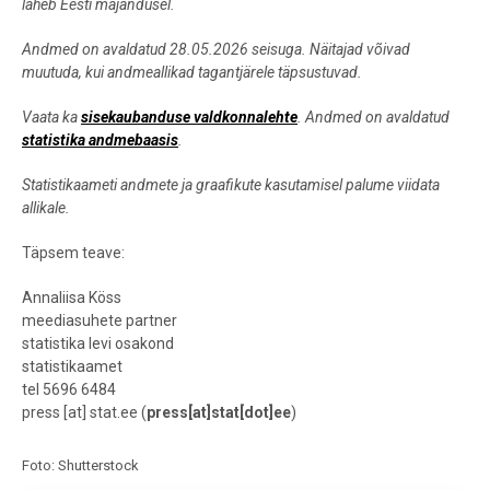
läheb Eesti majandusel.
Andmed on avaldatud 28.05.2026 seisuga. Näitajad võivad
muutuda, kui andmeallikad tagantjärele täpsustuvad.
Vaata ka
sisekaubanduse valdkonnalehte
. Andmed on avaldatud
statistika andmebaasis
.
Statistikaameti andmete ja graafikute kasutamisel palume viidata
allikale.
Täpsem teave:
Annaliisa Köss
meediasuhete partner
statistika levi osakond
statistikaamet
tel 5696 6484
press
[at]
stat.ee
(
press[at]stat[dot]ee
)
Foto: Shutterstock