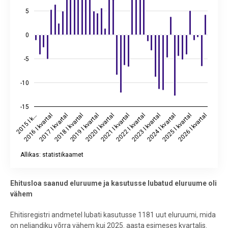
5
0
-5
-10
-15
2020 I kvartal
2019 I kvartal
2018 I kvartal
2017 I kvartal
2016 I kvartal
2015 I k…
2026 I kvartal
2025 I kvartal
2024 I kvartal
2023 I kvartal
2022 I kvartal
2021 I kvartal
Allikas: statistikaamet
End of interactive chart.
Ehitusloa saanud eluruume ja kasutusse lubatud eluruume oli
vähem
Ehitisregistri andmetel lubati kasutusse 1181 uut eluruumi, mida
on neljandiku võrra vähem kui 2025. aasta esimeses kvartalis.