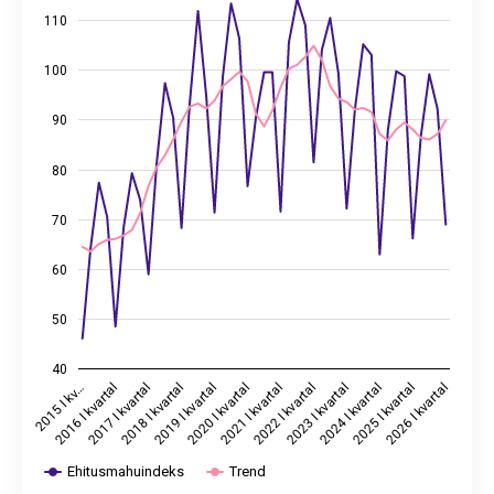
The chart has 1 X axis displaying categories.
110
The chart has 2 Y axes displaying values, and values.
100
90
80
70
60
50
40
2024 I kvartal
2018 I kvartal
2025 I kvartal
2019 I kvartal
2026 I kvartal
2020 I kvartal
2021 I kvartal
2015 I kv…
2022 I kvartal
2016 I kvartal
2023 I kvartal
2017 I kvartal
Ehitusmahuindeks
Trend