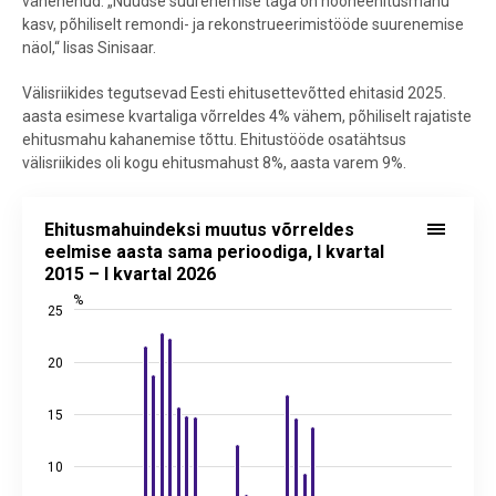
vähenenud. „Nüüdse suurenemise taga on hooneehitusmahu
kasv, põhiliselt remondi- ja rekonstrueerimistööde suurenemise
näol,“ lisas Sinisaar.
Välisriikides tegutsevad Eesti ehitusettevõtted ehitasid 2025.
aasta esimese kvartaliga võrreldes 4% vähem, põhiliselt rajatiste
ehitusmahu kahanemise tõttu. Ehitustööde osatähtsus
välisriikides oli kogu ehitusmahust 8%, aasta varem 9%.
Ehitusmahuindeksi muutus võrreldes eelmise aasta sama perioodiga, 
Ehitusmahuindeksi muutus võrreldes
Bar chart with 45 bars.
eelmise aasta sama perioodiga, I kvartal
2015 – I kvartal 2026
Allikas: statistikaamet
View as data table, Ehitusmahuindeksi muutus võrreldes eelmise aa
%
25
The chart has 1 X axis displaying categories.
The chart has 2 Y axes displaying %, and values.
20
15
10