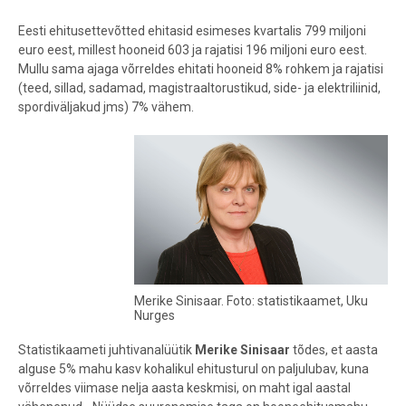
Eesti ehitusettevõtted ehitasid esimeses kvartalis 799 miljoni
euro eest, millest hooneid 603 ja rajatisi 196 miljoni euro eest.
Mullu sama ajaga võrreldes ehitati hooneid 8% rohkem ja rajatisi
(teed, sillad, sadamad, magistraaltorustikud, side- ja elektriliinid,
spordiväljakud jms) 7% vähem.
Merike Sinisaar. Foto: statistikaamet, Uku
Nurges
Statistikaameti juhtivanalüütik
Merike Sinisaar
tõdes, et aasta
alguse 5% mahu kasv kohalikul ehitusturul on paljulubav, kuna
võrreldes viimase nelja aasta keskmisi, on maht igal aastal