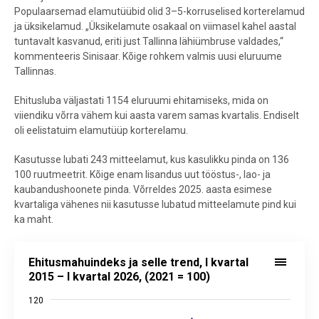
Populaarsemad elamutüübid olid 3–5-korruselised korterelamud
ja üksikelamud. „Üksikelamute osakaal on viimasel kahel aastal
tuntavalt kasvanud, eriti just Tallinna lähiümbruse valdades,“
kommenteeris Sinisaar. Kõige rohkem valmis uusi eluruume
Tallinnas.
Ehitusluba väljastati 1154 eluruumi ehitamiseks, mida on
viiendiku võrra vähem kui aasta varem samas kvartalis. Endiselt
oli eelistatuim elamutüüp korterelamu.
Kasutusse lubati 243 mitteelamut, kus kasulikku pinda on 136
100 ruutmeetrit. Kõige enam lisandus uut tööstus-, lao- ja
kaubandushoonete pinda. Võrreldes 2025. aasta esimese
kvartaliga vähenes nii kasutusse lubatud mitteelamute pind kui
ka maht.
Ehitusmahuindeks ja selle trend, I kvartal 2015 – I kvartal 2026, (202
Ehitusmahuindeks ja selle trend, I kvartal
Line chart with 2 lines.
2015 – I kvartal 2026, (2021 = 100)
Allikas: statistikaamet
120
View as data table, Ehitusmahuindeks ja selle trend, I kvartal 2015 