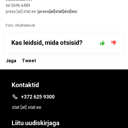
tel 5696 6484
press
[at]
stat.ee
(
press[at]stat[dot]ee
)
Foto: Shuttestock
Kas leidsid, mida otsisid?
Jaga
Tweet
Kontaktid
+372 625 9300
stat
[at]
stat.ee
Liitu uudiskirjaga