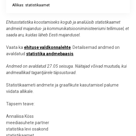
Allikas: statistikaamet
End of interactive chart.
Ehitusstatistika koostamiseks kogub ja analüüsib statistikaamet
andmeid majandus- ja kommunikatsiooniministeeriumi tellimusel, et
saada aru, kuidas läheb Eesti majandusel.
Vaata ka
ehituse valdkonnalehte
. Detailsemad andmed on
avaldatud
statistika andmebaasis
.
Andmed on avaldatud 27.05 seisuga. Näitajad võivad muutuda, kui
andmeallikad tagantjärele täpsustuvad.
Statistikaameti andmete ja graafikute kasutamisel palume
viidata allikale.
Täpsem teave:
Annaliisa Köss
meediasuhete partner
statistika levi osakond
statistikaamet