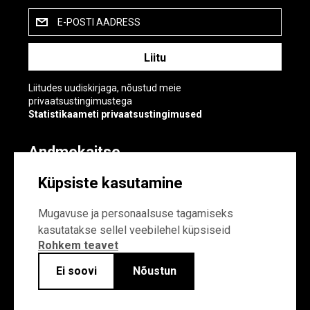
E-POSTI AADRESS
Liitudes uudiskirjaga, nõustud meie
privaatsustingimustega
Statistikaameti privaatsustingimused
Andmekaitse
Andmekaitse
Küpsiste kasutamine
Küpsiste sätted
Mugavuse ja personaalsuse tagamiseks
kasutatakse sellel veebilehel küpsiseid
Rohkem teavet
Ei soovi
Nõustun