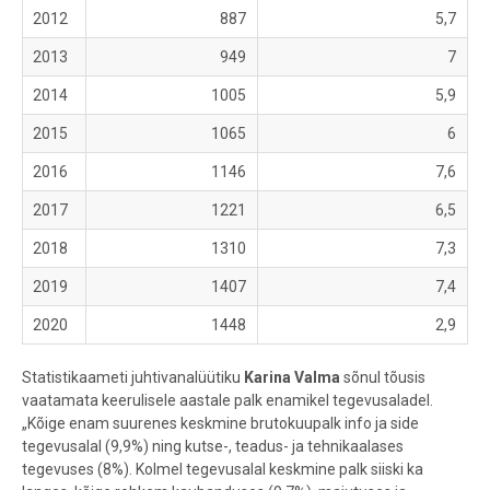
2012
887
5,7
2013
949
7
2014
1005
5,9
2015
1065
6
2016
1146
7,6
2017
1221
6,5
2018
1310
7,3
2019
1407
7,4
2020
1448
2,9
Statistikaameti juhtivanalüütiku
Karina Valma
sõnul tõusis
vaatamata keerulisele aastale palk enamikel tegevusaladel.
„Kõige enam suurenes keskmine brutokuupalk info ja side
tegevusalal (9,9%) ning kutse-, teadus- ja tehnikaalases
tegevuses (8%). Kolmel tegevusalal keskmine palk siiski ka