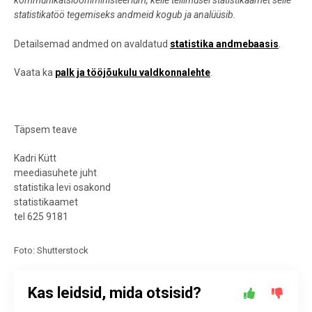
kommunikatsiooniministeerium, kelle tellimusel statistikaamet selle
statistikatöö tegemiseks andmeid kogub ja analüüsib.
Detailsemad andmed on avaldatud
statistika andmebaasis
.
Vaata ka
palk ja tööjõukulu
valdkonnalehte
.
Täpsem teave
Kadri Kütt
meediasuhete juht
statistika levi osakond
statistikaamet
tel 625 9181
Foto: Shutterstock
Kas leidsid, mida otsisid?