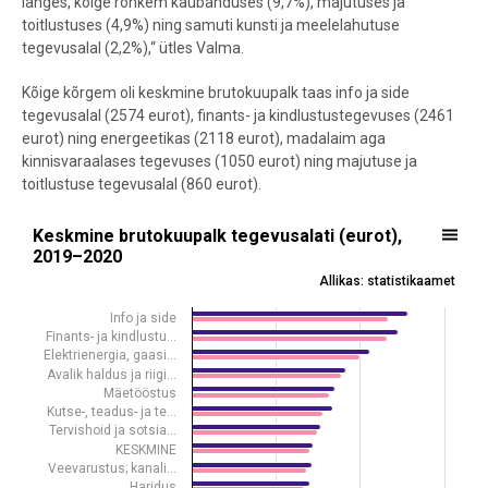
langes, kõige rohkem kaubanduses (9,7%), majutuses ja
toitlustuses (4,9%) ning samuti kunsti ja meelelahutuse
tegevusalal (2,2%),“ ütles Valma.
Kõige kõrgem oli keskmine brutokuupalk taas info ja side
tegevusalal (2574 eurot), finants- ja kindlustustegevuses (2461
eurot) ning energeetikas (2118 eurot), madalaim aga
kinnisvaraalases tegevuses (1050 eurot) ning majutuse ja
toitlustuse tegevusalal (860 eurot).
Keskmine brutokuupalk tegevusalati (eurot), 2019–2020
Keskmine brutokuupalk tegevusalati (eurot),
2019–2020
Bar chart with 2 data series.
Allikas: statistikaamet
Allikas: statistikaamet
View as data table, Keskmine brutokuupalk tegevusalati (eurot), 
Info ja side
Finants- ja kindlustu…
The chart has 1 X axis displaying .
Elektrienergia, gaasi…
The chart has 1 Y axis displaying values. Data ranges from 860 to 2
Avalik haldus ja riigi…
Mäetööstus
Kutse-, teadus- ja te…
Tervishoid ja sotsia…
KESKMINE
Veevarustus; kanali…
Haridus