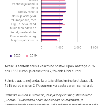
Veondus ja laondus
Ehitus
Töötlev tööstus
Haldus- ja abitegevu…
Põllumajandus, met…
Hulgi- ja jaekauband…
Muud teenindavad t…
Kunst, meelelahutu…
Kinnisvaraalane teg…
Majutus ja toitlustus
0
1 000
2 000
3 000
2020
2019
End of interactive chart.
Avalikus sektoris tõusis keskmine brutokuupalk aastaga 2,5%
ehk 1563 euroni ja erasektoris 2,2% ehk 1399 euroni.
Eelmise aasta neljandas kvartalis oli keskmine brutokuupalk
1515 eurot, mis on 2,9% suurem kui aasta varem samal ajal.
Statistika alus on küsimustik „Palk ja tööjõud” ning statistikatöö
„Töötasu“ avaliku huvi peamine esindaja on majandus- ja