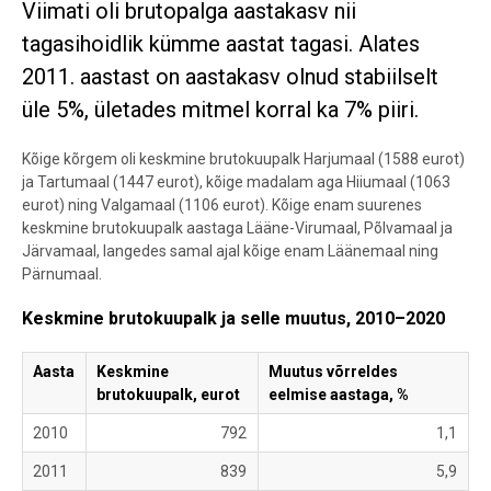
Viimati oli brutopalga aastakasv nii
tagasihoidlik kümme aastat tagasi. Alates
2011. aastast on aastakasv olnud stabiilselt
üle 5%, ületades mitmel korral ka 7% piiri.
Kõige kõrgem oli keskmine brutokuupalk Harjumaal (1588 eurot)
ja Tartumaal (1447 eurot), kõige madalam aga Hiiumaal (1063
eurot) ning Valgamaal (1106 eurot). Kõige enam suurenes
keskmine brutokuupalk aastaga Lääne-Virumaal, Põlvamaal ja
Järvamaal, langedes samal ajal kõige enam Läänemaal ning
Pärnumaal.
Keskmine brutokuupalk ja selle muutus, 2010–2020
Aasta
Keskmine
Muutus võrreldes
brutokuupalk, eurot
eelmise aastaga, %
2010
792
1,1
2011
839
5,9