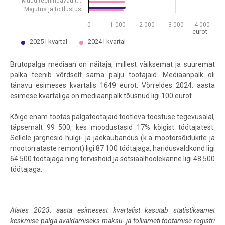
Muud teenindavad t…
Majutus ja toitlustus
0
1 000
2 000
3 000
4 000
eurot
2025 I kvartal
2024 I kvartal
End of interactive chart.
Brutopalga mediaan on näitaja, millest väiksemat ja suuremat
palka teenib võrdselt sama palju töötajaid.
Mediaanpalk oli
tänavu esimeses kvartalis 1649 eurot. Võrreldes 2024. aasta
esimese kvartaliga on mediaanpalk tõusnud ligi 100 eurot.
Kõige enam töötas palgatöötajaid töötleva tööstuse tegevusalal,
täpsemalt 99 500, kes moodustasid 17% kõigist töötajatest.
Sellele järgnesid hulgi- ja jaekaubandus (k.a mootorsõidukite ja
mootorrataste remont) ligi 87 100 töötajaga, haridusvaldkond ligi
64 500 töötajaga ning tervishoid ja sotsiaalhoolekanne ligi 48 500
töötajaga.
Alates 2023. aasta esimesest kvartalist kasutab statistikaamet
keskmise palga avaldamiseks maksu- ja tolliameti töötamise registri