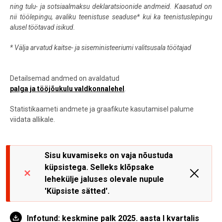
ning tulu- ja sotsiaalmaksu deklaratsioonide andmeid. Kaasatud on
nii töölepingu, avaliku teenistuse seaduse* kui ka teenistuslepingu
alusel töötavad isikud.
*
Välja arvatud kaitse- ja siseministeeriumi valitsusala töötajad
Detailsemad andmed on avaldatud
palga ja tööjõukulu valdkonnalehel
.
Statistikaameti andmete ja graafikute kasutamisel palume
viidata allikale.
Sisu kuvamiseks on vaja nõustuda
küpsistega. Selleks klõpsake
lehekülje jaluses olevale nupule
'Küpsiste sätted'.
Infotund: keskmine palk 2025. aasta I kvartalis