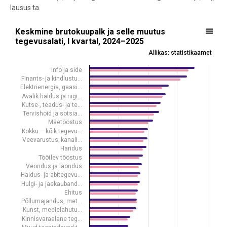
lausus ta.
Keskmine brutokuupalk ja selle muutus tegevusalati, I kvartal, 202
Keskmine brutokuupalk ja selle muutus
tegevusalati, I kvartal, 2024–2025
Bar chart with 2 data series.
Allikas: statistikaamet
Allikas: statistikaamet
View as data table, Keskmine brutokuupalk ja selle muutus tegevusa
Info ja side
Finants- ja kindlustu…
The chart has 1 X axis displaying .
Elektrienergia, gaasi…
The chart has 1 Y axis displaying eurot. Data ranges from 1217 to 3
Avalik haldus ja riigi…
Kutse-, teadus- ja te…
Tervishoid ja sotsia…
Mäetööstus
Kokku – kõik tegevu…
Veevarustus; kanali…
Haridus
Töötlev tööstus
Veondus ja laondus
Haldus- ja abitegevu…
Hulgi- ja jaekauband…
Ehitus
Põllumajandus, met…
Kunst, meelelahutu…
Kinnisvaraalane teg…