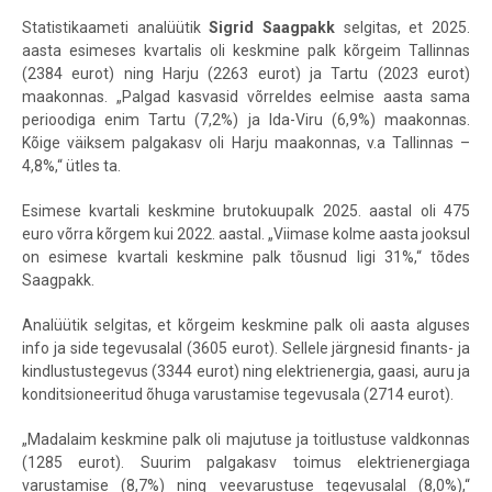
Statistikaameti analüütik
Sigrid Saagpakk
selgitas, et
2025.
aasta esimeses kvartalis oli keskmine palk kõrgeim Tallinnas
(2384 eurot) ning Harju (2263 eurot) ja Tartu (2023 eurot)
maakonnas. „Palgad kasvasid võrreldes eelmise aasta sama
perioodiga enim Tartu (7,2%) ja Ida-Viru (6,9%) maakonnas.
Kõige väiksem palgakasv oli Harju maakonnas, v.a Tallinnas –
4,8%,“ ütles ta.
Esimese kvartali keskmine brutokuupalk 2025. aastal oli 475
euro võrra kõrgem kui 2022. aastal. „Viimase kolme aasta jooksul
on esimese kvartali keskmine palk tõusnud ligi 31%,“ tõdes
Saagpakk.
Analüütik selgitas, et k
õrgeim keskmine palk oli aasta alguses
info ja side tegevusalal (3605 eurot). Sellele järgnesid finants- ja
kindlustustegevus (3344 eurot) ning elektrienergia, gaasi, auru ja
konditsioneeritud õhuga varustamise tegevusala (2714 eurot).
„Madalaim keskmine palk oli majutuse ja toitlustuse valdkonnas
(1285 eurot). Suurim palgakasv toimus elektrienergiaga
varustamise (8,7%) ning veevarustuse tegevusalal (8,0%),“