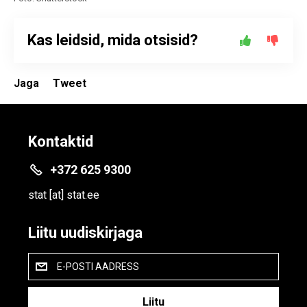
Kas leidsid, mida otsisid?
Jaga
Tweet
Kontaktid
+372 625 9300
stat
[at]
stat.ee
Liitu uudiskirjaga
E-POSTI AADRESS