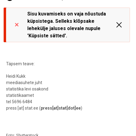
Sisu kuvamiseks on vaja nõustuda
küpsistega. Selleks klõpsake
lehekülje jaluses olevale nupule
'Küpsiste sätted'.
Täpsem teave:
Heidi Kukk
meediasuhete juht
statistika levi osakond
statistikaamet
tel 5696 6484
press
[at]
stat.ee
(
press[at]stat[dot]ee
)
Foto: Shutterstock