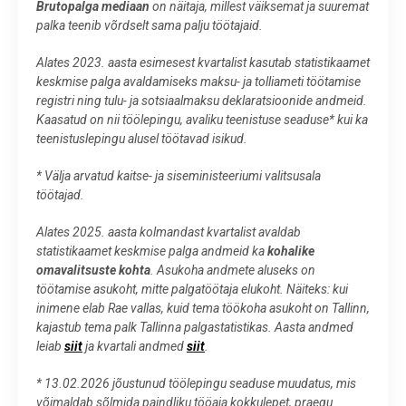
Brutopalga mediaan
on näitaja, millest väiksemat ja suuremat
palka teenib võrdselt sama palju töötajaid.
Alates 2023. aasta esimesest kvartalist kasutab statistikaamet
keskmise palga avaldamiseks maksu- ja tolliameti töötamise
registri ning tulu- ja sotsiaalmaksu deklaratsioonide andmeid.
Kaasatud on nii töölepingu, avaliku teenistuse seaduse* kui ka
teenistuslepingu alusel töötavad isikud.
* Välja arvatud kaitse- ja siseministeeriumi valitsusala
töötajad.
Alates 2025. aasta kolmandast kvartalist avaldab
statistikaamet keskmise palga andmeid ka
kohalike
omavalitsuste kohta
. Asukoha andmete aluseks on
töötamise asukoht, mitte palgatöötaja elukoht. Näiteks: kui
inimene elab Rae vallas, kuid tema töökoha asukoht on Tallinn,
kajastub tema palk Tallinna palgastatistikas.
Aasta andmed
leiab
siit
ja kvartali andmed
siit
.
* 13.02.2026 jõustunud töölepingu seaduse muudatus, mis
võimaldab sõlmida paindliku tööaja kokkulepet, praegu