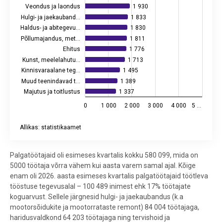
Veondus ja laondus
1 930
1 930
Hulgi- ja jaekauband…
1 833
1 833
Haldus- ja abitegevu…
1 830
1 830
Põllumajandus, met…
1 811
1 811
Ehitus
1 776
1 776
Kunst, meelelahutu…
1 713
1 713
Kinnisvaraalane teg…
1 495
1 495
Muud teenindavad t…
1 389
1 389
Majutus ja toitlustus
1 337
1 337
0
1 000
2 000
3 000
4 000
5 …
Allikas: statistikaamet
End of interactive chart.
Palgatöötajaid oli esimeses kvartalis kokku 580 099, mida on
5000 töötaja võrra vähem kui aasta varem samal ajal. Kõige
enam oli 2026. aasta esimeses kvartalis palgatöötajaid töötleva
tööstuse tegevusalal – 100 489 inimest ehk 17% töötajate
koguarvust. Sellele järgnesid hulgi- ja jaekaubandus (k.a
mootorsõidukite ja mootorrataste remont) 84 004 töötajaga,
haridusvaldkond 64 203 töötajaga ning tervishoid ja