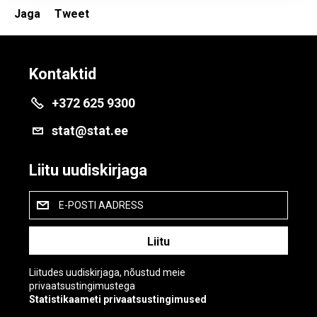
Jaga
Tweet
Kontaktid
+372 625 9300
stat@stat.ee
Liitu uudiskirjaga
E-POSTI AADRESS
Liitudes uudiskirjaga, nõustud meie
privaatsustingimustega
Statistikaameti privaatsustingimused