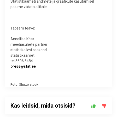
Statistikaameti andmete ja graafikute kasutamisel
palume viidata allikale.
Täpsem teave:
Annaliisa Köss
meediasuhete partner
statistika levi osakond
statistikaamet
tel 5696 6484
press@stat.ee
Foto: Shutterstock
Kas leidsid, mida otsisid?