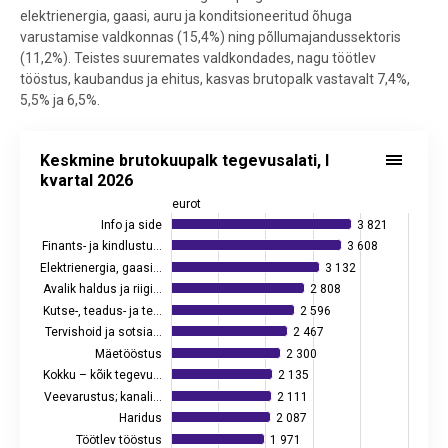
elektrienergia, gaasi, auru ja konditsioneeritud õhuga
varustamise valdkonnas (15,4%) ning põllumajandussektoris
(11,2%). Teistes suuremates valdkondades, nagu töötlev
tööstus, kaubandus ja ehitus, kasvas brutopalk vastavalt 7,4%,
5,5% ja 6,5%.
Keskmine brutokuupalk tegevusalati, I kvartal 2026
Keskmine brutokuupalk tegevusalati, I
Bar chart with 20 bars.
kvartal 2026
Allikas: statistikaamet
eurot
View as data table, Keskmine brutokuupalk tegevusalati, I kvartal 
Info ja side
3 821
3 821
Finants- ja kindlustu…
3 608
3 608
The chart has 1 X axis displaying eurot.
The chart has 2 Y axes displaying values, and values.
Elektrienergia, gaasi…
3 132
3 132
Avalik haldus ja riigi…
2 808
2 808
Kutse-, teadus- ja te…
2 596
2 596
Tervishoid ja sotsia…
2 467
2 467
Mäetööstus
2 300
2 300
Kokku – kõik tegevu…
2 135
2 135
Veevarustus; kanali…
2 111
2 111
Haridus
2 087
2 087
Töötlev tööstus
1 971
1 971