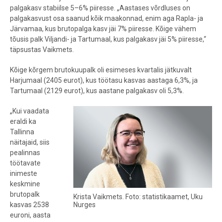
palgakasv stabiilse 5–6% piiresse. „Aastases võrdluses on
palgakasvust osa saanud kõik maakonnad, enim aga Rapla- ja
Järvamaa, kus brutopalga kasv jäi 7% piiresse. Kõige vähem
tõusis palk Viljandi- ja Tartumaal, kus palgakasv jäi 5% piiresse,“
täpsustas Vaikmets.
Kõige kõrgem brutokuupalk oli esimeses kvartalis jätkuvalt
Harjumaal (2405 eurot), kus töötasu kasvas aastaga 6,3%, ja
Tartumaal (2129 eurot), kus aastane palgakasv oli 5,3%.
„Kui vaadata
eraldi ka
Tallinna
näitajaid, siis
pealinnas
töötavate
inimeste
keskmine
brutopalk
Krista Vaikmets. Foto: statistikaamet, Uku
Nurges
kasvas 2538
euroni, aasta