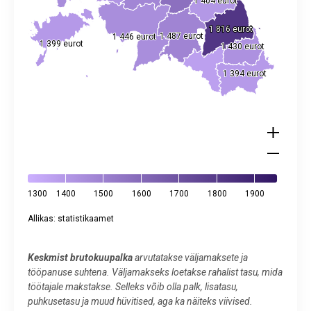
1 404 eurot
1 404 eurot
1 816 eurot
1 816 eurot
1 487 eurot
1 487 eurot
1 446 eurot
1 446 eurot
1 399 eurot
1 399 eurot
1 430 eurot
1 430 eurot
1 394 eurot
1 394 eurot
1300
1400
1500
1600
1700
1800
1900
Allikas: statistikaamet
End of interactive chart.
Keskmist brutokuupalka
arvutatakse väljamaksete ja
tööpanuse suhtena. Väljamakseks loetakse rahalist tasu, mida
töötajale makstakse. Selleks võib olla palk, lisatasu,
puhkusetasu ja muud hüvitised, aga ka näiteks viivised.