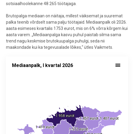
sotsiaalhoolekanne 48 265 töötajaga.
Brutopalga mediaan on näitaja, millest väiksemat ja suuremat
palka teenib võrdselt sama palju töötajaid. Mediaanpalk oli 2026.
aasta esimeses kvartalis 1753 eurot, mis on 6% võrra kõrgem kui
aasta varem. „Mediaanpalga kasvu puhul paistab silma sama
trend nagu keskmise brutokuupalga puhulgi, seda nii
maakondade kui ka tegevusalade lõikes,“ ütles Vaikmets.
Mediaanpalk, I kvartal 2026
Mediaanpalk, I kvartal 2026
Map of unspecified region with 1 data series.
Allikas: statistikaamet
View as data table, Mediaanpalk, I kvartal 2026
The chart has 2 Y axes displaying values, and values.
1 958 eurot
1 958 eurot
1 457 eurot
1 457 eurot
1 407 eurot
1 407 eurot
1 419 eurot
1 419 eurot
1 572 eurot
1 572 eurot