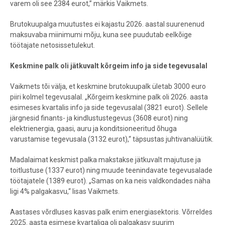
varem oli see 2384 eurot,” märkis Vaikmets.
Brutokuupalga muutustes ei kajastu 2026. aastal suurenenud
maksuvaba miinimumi mõju, kuna see puudutab eelkõige
töötajate netosissetulekut.
Keskmine palk oli jätkuvalt kõrgeim info ja side tegevusalal
Vaikmets tõi välja, et keskmine brutokuupalk ületab 3000 euro
piiri kolmel tegevusalal. „Kõrgeim keskmine palk oli 2026. aasta
esimeses kvartalis info ja side tegevusalal (3821 eurot). Sellele
järgnesid finants- ja kindlustustegevus (3608 eurot) ning
elektrienergia, gaasi, auru ja konditsioneeritud õhuga
varustamise tegevusala (3132 eurot),“ täpsustas juhtivanalüütik.
Madalaimat keskmist palka makstakse jätkuvalt majutuse ja
toitlustuse (1337 eurot) ning muude teenindavate tegevusalade
töötajatele (1389 eurot). „Samas on ka neis valdkondades näha
ligi 4% palgakasvu,“ lisas Vaikmets.
Aastases võrdluses kasvas palk enim energiasektoris. Võrreldes
2025. aasta esimese kvartaliga oli palgakasv suurim