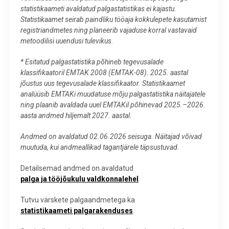
statistikaameti avaldatud palgastatistikas ei kajastu.
Statistikaamet seirab paindliku tööaja kokkulepete kasutamist
registriandmetes ning planeerib vajaduse korral vastavaid
metoodilisi uuendusi tulevikus.
* Esitatud palgastatistika põhineb tegevusalade
klassifikaatoril EMTAK 2008 (EMTAK-08). 2025. aastal
jõustus uus tegevusalade klassifikaator. Statistikaamet
analüüsib EMTAKi muudatuse mõju palgastatistika näitajatele
ning plaanib avaldada uuel EMTAKil põhinevad 2025.–2026.
aasta andmed hiljemalt 2027. aastal.
Andmed on avaldatud 02.06.2026 seisuga. Näitajad võivad
muutuda, kui andmeallikad tagantjärele täpsustuvad.
Detailsemad andmed on avaldatud
palga ja tööjõukulu valdkonnalehel
.
Tutvu värskete palgaandmetega ka
statistikaameti palgarakenduses
.