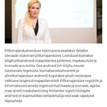
Põllumajandusloenduse tulemusena saadakse detailne
ülevaade olukorrast põllumajanduses. Loendusel küsitakse
kõigilt põhiandmeid majapidamise juhtimise, maakasutuse ja
loomade arvu kohta.
Osa andmeid
(sh
tööjõu, muude
tulutoovate tegevuste, loomakasvatushoonete ja
sõnnikumajanduse andmed
) kogutakse ainult vastavasse
valikusse langenud majapidamistelt. Põllumajanduse registrite ja
informatsiooni ametis
registreeritud maade ja loomade, aga ka
maa-ameti maakatastri ning töötamise registri töötajate
andmed on küsimustikes eeltäidetud ja neid saab vajadusel
täpsustada.