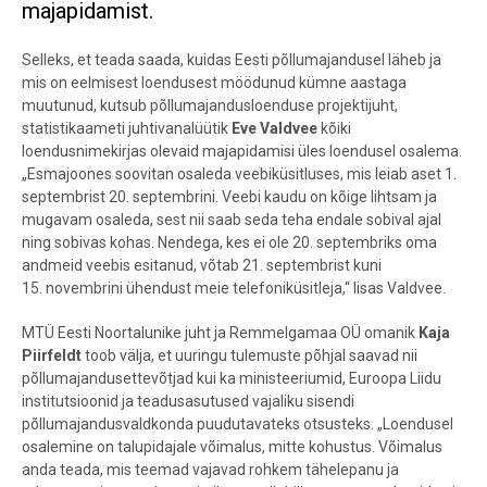
majapidamist.
Selleks, et teada saada, kuidas Eesti põllumajandusel läheb ja
mis on eelmisest loendusest möödunud kümne aastaga
muutunud, kutsub põllumajandusloenduse projektijuht,
statistikaameti juhtivanalüütik
Eve Valdvee
kõiki
loendusnimekirjas olevaid majapidamisi üles
loendusel osalema.
„Esmajoones soovitan osaleda veebiküsitluses, mis leiab aset 1.
septembrist 20. septembrini. Veebi kaudu
on kõige lihtsam ja
mugavam osaleda, sest nii saab seda teha endale sobival ajal
ning sobivas kohas. Nendega, kes ei ole 20. septembriks oma
andmeid veebis esitanud, võtab 21. septembrist kuni
15. novembrini ühendust meie telefoniküsitleja,“ lisas Valdvee.
MTÜ Eesti Noortalunike juht ja Remmelgamaa OÜ omanik
Kaja
Piirfeldt
toob välja, et
uuringu tulemuste põhjal
saavad
nii
põllumajandusettevõtjad kui ka ministeeriumid, Euroopa Liidu
institutsioonid ja teadusasutused vajaliku sisendi
põllumajandusvaldkonda puudutavateks otsusteks. „Loendusel
osalemine on talupidajale võimalus, mitte kohustus. Võimalus
anda teada, mis teemad vajavad rohkem tähelepanu ja