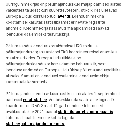
Uuringu nimekirjas on põllumajanduslikud majapidamised alates
väikestest taludest kuni suurettevõteteni, st kõik, kes ületavad
Euroopa Liidus kokkulepitud
lävendi
. Loendusnimekirja
koostamisel kasutas statistikaamet erinevate registrite
andmeid. Kõik nimekirja kaasatud majapidamised saavad
loendusel osalemiseks teavituskirja.
Põllumajandusloendusi korraldatakse ÜRO toidu- ja
põllumajandusorganisatsiooni FAO koordineerimisel enamikus
maailma riikides. Euroopa Liidu riikidele on
põllumajandusloenduste korraldamine kohustuslik, sest
loenduse andmed on Euroopa Liidu ühise põllumajanduspoliitika
aluseks. Samuti on loendusel osalemine loendusnimekirja
sattunutele kohustuslik.
Põllumajandusloenduse küsimustiku leiab alates 1. septembrist
aadressil
estat.stat.ee
. Veebikeskkonda saab sisse logida ID-
kaardi, mobiil-ID või Smart-ID-ga.
Loenduse
tulemused
avalikustatakse 2021. aastal
statistikaameti andmebaasis
.
L
ähemalt saab loenduse kohta lugeda
stat.ee/pollumajandusloendus
.