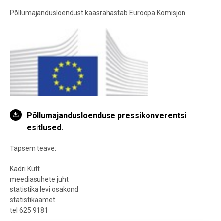
Põllumajandusloendust kaasrahastab Euroopa Komisjon.
Põllumajandusloenduse pressikonverentsi
esitlused.
Täpsem teave:
Kadri Kütt
meediasuhete juht
statistika levi osakond
statistikaamet
tel 625 9181