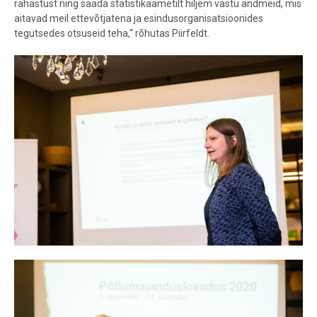
rahastust ning saada statistikaametilt hiljem vastu andmeid, mis
aitavad meil ettevõtjatena ja esindusorganisatsioonides
tegutsedes otsuseid teha,“ rõhutas Piirfeldt.