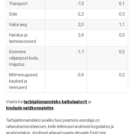
Transport
-7,3
0,1
Side
-2,3
-0,3
Vaba aeg
2,0
1,1
Haridus ja
2,4
0,0
lasteasutused
Söömine
-1,7
0,5
väljaspool kodu,
majutus
Mitmesugused
-0,4
0,2
kaubad ja
teenused
Vaata ka
tarbijahinnaindeks kalkulaatorit
ja
hindade valdkonnalehte
.
Tarbijahinnaindeksi avaliku huvi peamine esindaja on
rahandusministeerium, kelle tellimusel andmeid kogutakse ja
analüüsitakse. Andmed aitavad saada ülevaate Eesti riigi