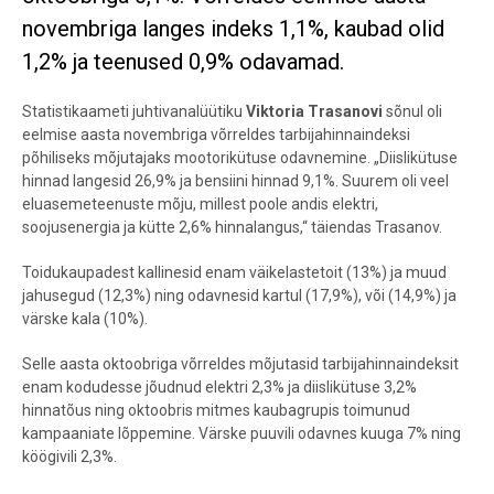
novembriga langes indeks 1,1%, kaubad olid
1,2% ja teenused 0,9% odavamad.
Statistikaameti juhtivanalüütiku
Viktoria Trasanovi
sõnul oli
eelmise aasta novembriga võrreldes tarbijahinnaindeksi
põhiliseks mõjutajaks mootorikütuse odavnemine. „Diislikütuse
hinnad langesid 26,9% ja bensiini hinnad 9,1%. Suurem oli veel
eluasemeteenuste mõju, millest poole andis elektri,
soojusenergia ja kütte 2,6% hinnalangus,“ täiendas Trasanov.
Toidukaupadest kallinesid enam väikelastetoit (13%) ja muud
jahusegud (12,3%) ning odavnesid kartul (17,9%), või (14,9%) ja
värske kala (10%).
Selle aasta oktoobriga võrreldes mõjutasid tarbijahinnaindeksit
enam kodudesse jõudnud elektri 2,3% ja diislikütuse 3,2%
hinnatõus ning oktoobris mitmes kaubagrupis toimunud
kampaaniate lõppemine. Värske puuvili odavnes kuuga 7% ning
köögivili 2,3%.