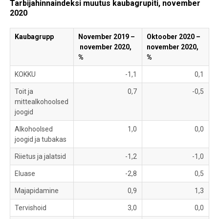
Tarbijahinnaindeksi muutus kaubagrupiti, november
2020
Kaubagrupp
November 2019 –
Oktoober 2020 –
november 2020,
november 2020,
%
%
KOKKU
-1,1
0,1
Toit ja
0,7
-0,5
mittealkohoolsed
joogid
Alkohoolsed
1,0
0,0
joogid ja tubakas
Riietus ja jalatsid
-1,2
-1,0
Eluase
-2,8
0,5
Majapidamine
0,9
1,3
Tervishoid
3,0
0,0