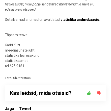
hetkeseisust, mille põhjal langetavad ministeeriumid meie elu
edasiviivaid otsuseid.
Detailsemad andmed on avaldatud
statistika andmebaasis
.
Täpsem teave:
Kadri Kütt
meediasuhete juht
statistika levi osakond
statistikaamet
tel 625 9181
Foto: Shutterstock
Kas leidsid, mida otsisid?
Jaga
Tweet