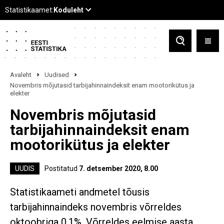
Avaleht
Uudised
Novembris mõjutasid tarbijahinnaindeksit enam mootorikütus ja
elekter
Novembris mõjutasid
tarbijahinnaindeksit enam
mootorikütus ja elekter
UUDIS
Postitatud
7. detsember 2020, 8.00
Statistikaameti andmetel tõusis
tarbijahinnaindeks novembris võrreldes
oktoobriga 0,1%. Võrreldes eelmise aasta