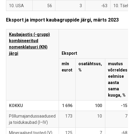
10. USA
56
3
-63
10. Tšehhi
Eksport ja import kaubagruppide järgi, märts 2023
Kaubajaotis (-grupp)
kombineeritud
nomenklatuuri (KN)
järgi
Eksport
mln
osatähtsus,
muutus
eurot
%
võrreldes
eelmise
aasta
sama
kuuga, %
KOKKU
1 696
100
-15
Põllumajandussaadused
173
10
7
ja toidukaubad (I–IV)
Mineraalsed tooted (V)
125
7
-68