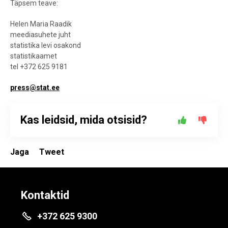
Täpsem teave:
Helen Maria Raadik
meediasuhete juht
statistika levi osakond
statistikaamet
tel +372 625 9181
press@stat.ee
Kas leidsid, mida otsisid?
Jaga
Tweet
Kontaktid
+372 625 9300