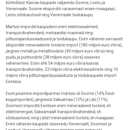
kütteõlisid. Kasvas kaupade väljavedu Soome, Leetu ja
Venemaale. Soome eksporditi varasemast enam maagaasi,
Leetu sõiduautosid ning Venemaale toidukaupu.
Märtsis imporditi kaupadest enim elektriseadmeid,
transpordivahendeid, mehaanilisi masinaid ning
põllumajandussaaduseid ja toidukaupu. Enim vähenes sarnaselt
ekspordile mineraalsete toodete import (180 miljoni euro võrra),
järgnes metalli ja metalltoodete (49 miljoni euro võrra) ning
puidu ja puittoodete (38 miljoni euro võrra) sisseveo
vähenemine. Enim ehk 54 miljoni euro võrra kasvas
transpordivahendite, 23 miljoni võrra elektriseadmete ning 10
miljoni võrra põllumajandussaaduste ja toidukaupade import
Eestisse.
Eesti peamine impordipartner märtsis oli Soome (14% Eesti
koguimpordist), järgnesid Saksamaa (12%) ja Läti (11%).
Soomest imporditi Eestisse enim mineraalseid tooteid, sh
elektrienergiat, Saksamaalt transpordivahendeid, sh
sõiduautosid, ning Lätist mineraalseid tooteid, sh maagaasi.
Enim vähenes kaupade sissevedu Venemaalt, Soomest ja