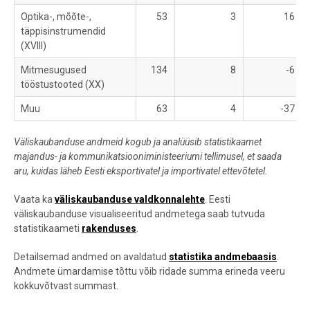
Optika-, mõõte-,
53
3
16
täppisinstrumendid
(XVIII)
Mitmesugused
134
8
-6
tööstustooted (XX)
Muu
63
4
-37
Väliskaubanduse andmeid kogub ja analüüsib statistikaamet
majandus- ja kommunikatsiooniministeeriumi tellimusel, et saada
aru, kuidas läheb Eesti eksportivatel ja importivatel ettevõtetel.
Vaata ka
väliskaubanduse valdkonnalehte
. Eesti
väliskaubanduse visualiseeritud andmetega saab tutvuda
statistikaameti
rakenduses
.
Detailsemad andmed on avaldatud
statistika andmebaasis
.
Andmete ümardamise tõttu võib ridade summa erineda veeru
kokkuvõtvast summast.