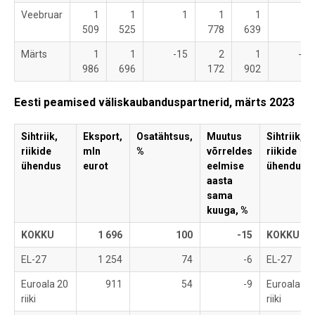
Veebruar
1
1
1
1
1
-8
509
525
778
639
Märts
1
1
-15
2
1
-12
986
696
172
902
Eesti peamised väliskaubanduspartnerid, märts 2023
Sihtriik,
Eksport,
Osatähtsus,
Muutus
Sihtriik,
riikide
mln
%
võrreldes
riikide
ühendus
eurot
eelmise
ühendus
aasta
sama
kuuga, %
KOKKU
1 696
100
-15
KOKKU
EL-27
1 254
74
-6
EL-27
Euroala 20
911
54
-9
Euroala 20
riiki
riiki