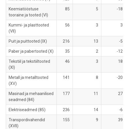
Keemiatööstuse
85
5
-18
tooraine ja tooted (VI)
Kummi- ja plasttooted
56
3
3
(VII)
Puit ja puittooted (IX)
216
13
-5
Paber ja pabertooted (X)
35
2
-12
Tekstiil ja tekstiiltooted
46
3
18
(XI)
Metall ja metalltooted
141
8
-20
(XV)
Masinad ja mehaanilised
177
11
27
seadmed (84)
Elektriseadmed (85)
236
14
-6
Transpordivahendid
155
9
39
(XVII)