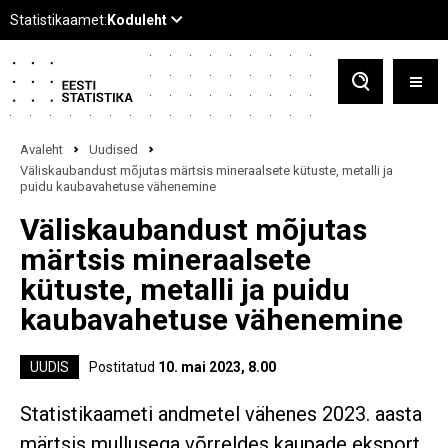
Avaleht
Uudised
Väliskaubandust mõjutas märtsis mineraalsete kütuste, metalli ja
puidu kaubavahetuse vähenemine
Väliskaubandust mõjutas
märtsis mineraalsete
kütuste, metalli ja puidu
kaubavahetuse vähenemine
UUDIS
Postitatud
10. mai 2023, 8.00
Statistikaameti andmetel vähenes 2023. aasta
märtsis mullusega võrreldes kaupade eksport