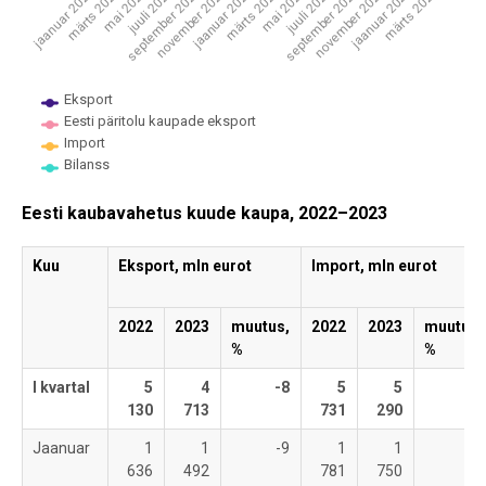
juuli 2021
märts 2023
jaanuar 2022
juuli 2022
mai 2021
jaanuar 2023
november 2021
mai 2022
märts 2021
november 2022
september 2021
märts 2022
jaanuar 2021
september 2022
Eksport
Eesti päritolu kaupade eksport
Import
Bilanss
End of interactive chart.
Eesti kaubavahetus kuude kaupa, 2022–2023
Kuu
Eksport, mln eurot
Import, mln eurot
2022
2023
muutus,
2022
2023
muutus,
%
%
I kvartal
5
4
-8
5
5
-8
130
713
731
290
Jaanuar
1
1
-9
1
1
-2
636
492
781
750