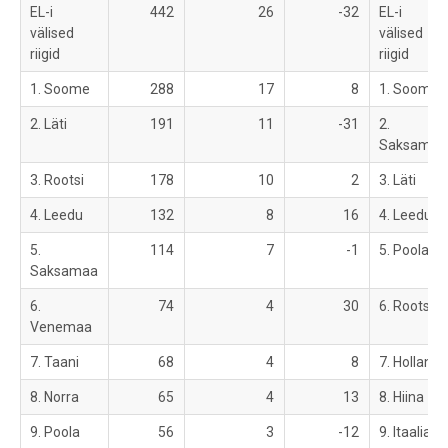
EL-i
442
26
-32
EL-i
välised
välised
riigid
riigid
1. Soome
288
17
8
1. Soome
2. Läti
191
11
-31
2.
Saksamaa
3. Rootsi
178
10
2
3. Läti
4. Leedu
132
8
16
4. Leedu
5.
114
7
-1
5. Poola
Saksamaa
6.
74
4
30
6. Rootsi
Venemaa
7. Taani
68
4
8
7. Holland
8. Norra
65
4
13
8. Hiina
9. Poola
56
3
-12
9. Itaalia