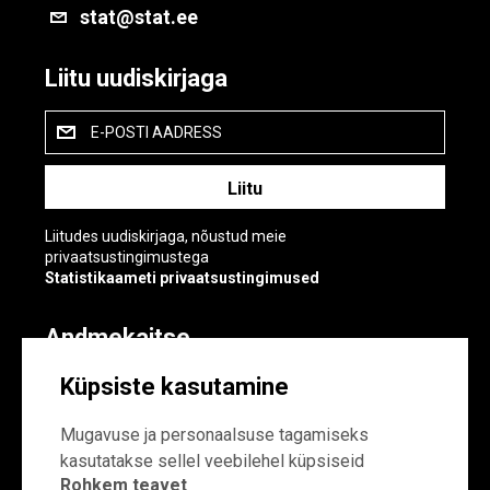
stat@stat.ee
Liitu uudiskirjaga
E-POSTI AADRESS
Liitudes uudiskirjaga, nõustud meie
privaatsustingimustega
Statistikaameti privaatsustingimused
Andmekaitse
Andmekaitse
Küpsiste kasutamine
Küpsiste sätted
Mugavuse ja personaalsuse tagamiseks
kasutatakse sellel veebilehel küpsiseid
Rohkem teavet