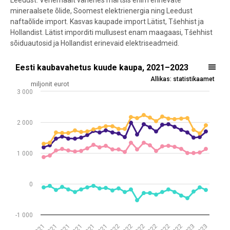
Leedust. Venemaalt vähenes märtsis enim erinevate
mineraalsete õlide, Soomest elektrienergia ning Leedust
naftaõlide import. Kasvas kaupade import Lätist, Tšehhist ja
Hollandist. Lätist imporditi mullusest enam maagaasi, Tšehhist
sõiduautosid ja Hollandist erinevaid elektriseadmeid.
Eesti kaubavahetus kuude kaupa, 2021–2023
Eesti kaubavahetus kuude kaupa, 2021–2023
Allikas: statistikaamet
Line chart with 4 lines.
miljonit eurot
3 000
Allikas: statistikaamet
View as data table, Eesti kaubavahetus kuude kaupa, 2021–2023
The chart has 1 X axis displaying .
2 000
The chart has 1 Y axis displaying miljonit eurot. Data ranges from -5
1 000
0
-1 000