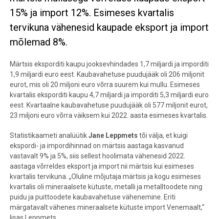
15% ja import 12%. Esimeses kvartalis
tervikuna vähenesid kaupade eksport ja import
mõlemad 8%.
Märtsis eksporditi kaupu jooksevhindades 1,7 miljardi ja imporditi
1,9 miljardi euro eest. Kaubavahetuse puudujääk oli 206 miljonit
eurot, mis oli 20 miljoni euro võrra suurem kui mullu. Esimeses
kvartalis eksporditi kaupu 4,7 miljardi ja imporditi 5,3 miljardi euro
eest. Kvartaalne kaubavahetuse puudujääk oli 577 miljonit eurot,
23 miljoni euro võrra väiksem kui 2022. aasta esimeses kvartalis.
Statistikaameti analüütik
Jane Leppmets
tõi välja, et kuigi
ekspordi- ja impordihinnad on märtsis aastaga kasvanud
vastavalt 9% ja 5%, siis sellest hoolimata vähenesid 2022.
aastaga võrreldes eksport ja import nii märtsis kui esimeses
kvartalis tervikuna. „Oluline mõjutaja märtsis ja kogu esimeses
kvartalis oli mineraalsete kütuste, metalli ja metalltoodete ning
puidu ja puittoodete kaubavahetuse vähenemine. Eriti
märgatavalt vähenes mineraalsete kütuste import Venemaalt,“
lisas Leppmets.