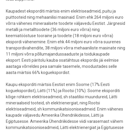
Kaupadest eksporditi märtsis enim elektriseadmeid, puitu ja
puittooteid ning mehaanilisi masinaid. Enim ehk 264 miljoni euro
võrra vähenes mineraalsete toodete väljavedu Eestist. Järgnesid
metalli ja metalltoodete (36 miljoni euro võrra) ning
keemiatööstuse tooraine ja toodete (18 miljoni euro võrra)
ekspordi vähenemine. Enim ehk 44 miljoni euro võrra suurenes
transpordivahendite, 38 miljoni võrra mehaaniliste masinate ning
11 miljoni võrra põllumajandussaaduste ja toidukaupade
eksport. Eesti päritolu kauba osatähtsus ekspordis jäi eelmise
aastaga võrreldes pea samale tasemele, moodustades selle
aasta märtsis 66% koguekspordist.
Kaupu eksporditi märtsis Eestist enim Soome (17% Eesti
koguekspordist), Lätti (11%) ja Rootsi (10%). Soome eksporditi
kõige rohkem elektriseadmeid, sh staatilisi muundureid, Lätti
mineraalseid tooteid, sh elektrienergiat, ning Rootsi
elektriseadmeid, sh kommunikatsiooniseadmeid. Enim vähenes
kaupade väljavedu Ameerika Ühendriikidesse, Lätti ja
Egiptusesse. Ameerika Ühendriikidesse viidi varasemast vähem
kommunikatsiooniseadmeid, Lätti elektrienergiat ja Egiptusesse