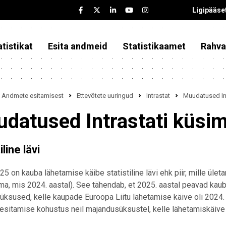
Ligipääse
tistikat
Esita andmeid
Statistikaamet
Rahva
Andmete esitamisest
Ettevõtete uuringud
Intrastat
Muudatused Int
datused Intrastati küsi
iline lävi
25 on kauba lähetamise käibe statistiline lävi ehk piir, mille üle
ma, mis 2024. aastal). See tähendab, et 2025. aastal peavad ka
ksused, kelle kaupade Euroopa Liitu lähetamise käive oli 2024. 
sitamise kohustus neil majandusüksustel, kelle lähetamiskäive ül