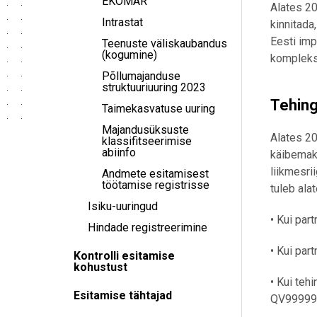
EKOMAR
Alates 20
Intrastat
kinnitada
Eesti im
Teenuste väliskaubandus
(kogumine)
kompleks
Põllumajanduse
struktuuriuuring 2023
Tehin
Taimekasvatuse uuring
Majandusüksuste
Alates 20
klassifitseerimise
abiinfo
käibemaks
liikmesri
Andmete esitamisest
töötamise registrisse
tuleb ala
Isiku-uuringud
• Kui par
Hindade registreerimine
• Kui pa
Kontrolli esitamise
kohustust
• Kui teh
Esitamise tähtajad
QV99999