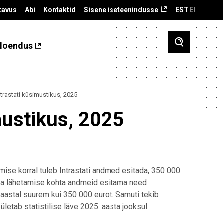
tavus
Abi
Kontaktid
Sisene iseteenindusse
EST
ENG
loendus
rastati küsimustikus, 2025
mustikus, 2025
tamise korral tuleb Intrastati andmed esitada, 350 000
uba lähetamise kohta andmeid esitama need
aastal suurem kui 350 000 eurot. Samuti tekib
etab statistilise läve 2025. aasta jooksul.