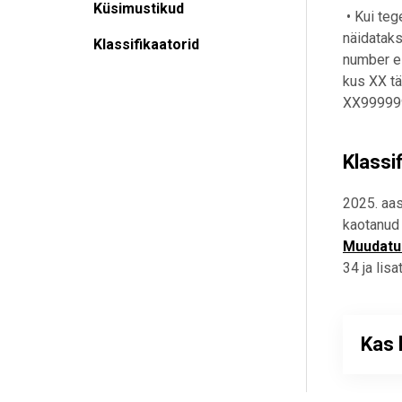
Küsimustikud
• Kui teg
näidataks
Klassifikaatorid
number ei
kus XX tä
XX9999999
Klassi
2025. aas
kaotanud
Muudatus
34 ja lis
Kas 