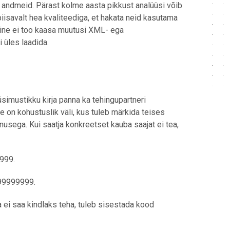
 andmeid. Pärast kolme aasta pikkust analüüsi võib
piisavalt hea kvaliteediga, et hakata neid kasutama
ine ei too kaasa muutusi XML- ega
üles laadida.
simustikku kirja panna ka tehingupartneri
on kohustuslik väli, kus tuleb märkida teises
nusega. Kui saatja konkreetset kauba saajat ei tea,
9999.
999999999.
 ei saa kindlaks teha, tuleb sisestada kood