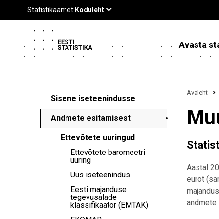
Avasta sta
Avaleht
Sisene iseteenindusse
Muu
Andmete esitamisest
Ettevõtete uuringud
Statist
Ettevõtete baromeetri
uuring
Aastal 20
Uus iseteenindus
eurot (sa
Eesti majanduse
majandusü
tegevusalade
andmete e
klassifikaator (EMTAK)