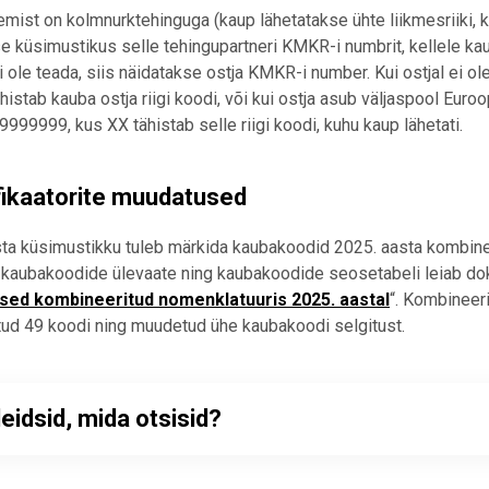
emist on kolmnurktehinguga (kaup lähetatakse ühte liikmesriiki, kui
e küsimustikus selle tehingupartneri KMKR-i numbrit, kellele kau
 ole teada, siis näidatakse ostja KMKR-i number. Kui ostjal ei
histab kauba ostja riigi koodi, või kui ostja asub väljaspool Euroo
99999, kus XX tähistab selle riigi koodi, kuhu kaup lähetati.
fikaatorite muudatused
ta küsimustikku tuleb märkida kaubakoodid 2025. aasta kombineer
 kaubakoodide ülevaate ning kaubakoodide seosetabeli leiab do
ed kombineeritud nomenklatuuris 2025. aastal
“. Kombineer
atud 49 koodi ning muudetud ühe kaubakoodi selgitust.
leidsid, mida otsisid?