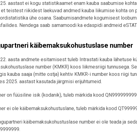
25. aastast ei kogu statistikaamet enam kauba saabumise kohta
, et teistest riikidest laekuvad andmed kauba liikumise kohta on 
pordistatistika ühe osana. Saabumisandmete kogumisest loobum
failides. Nendega saab samamoodi ka edaspidi andmeid eSTATi 
gupartneri käibemaksukohustuslase number
22. aasta andmete esitamisest tuleb Intrastati kauba lähetuse kü
ukohustuslase number (KMKR) koos liikmesriigi tunnusega. See 
igis kauba saaja (mitte ostja) kehtiv KMKR-i number koos riigi tun
tes 2025. aastast kasutada järgmisi erijuhtumeid.
tner on füüsiline isik (kodanik), tuleb märkida kood QN99999999
rtner ei ole käibemaksukohustuslane, tuleb märkida kood QT999
ingupartneri käibemaksukohustuslase number ei ole teada ja seda
9999999.