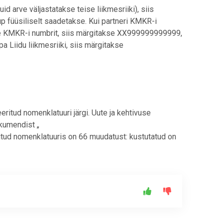
d arve väljastatakse teise liikmesriiki), siis
p füüsiliselt saadetakse. Kui partneri KMKR-i
 ole KMKR-i numbrit, siis märgitakse XX999999999999,
pa Liidu liikmesriiki, siis märgitakse
itud nomenklatuuri järgi. Uute ja kehtivuse
kumendist „
itud nomenklatuuris on 66 muudatust: kustutatud on