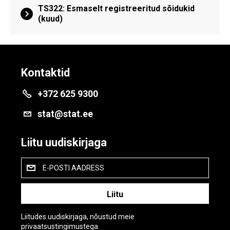
TS322: Esmaselt registreeritud sõidukid
(kuud)
Kontaktid
+372 625 9300
stat@stat.ee
Liitu uudiskirjaga
E-POSTI AADRESS
Liitudes uudiskirjaga, nõustud meie
privaatsustingimustega