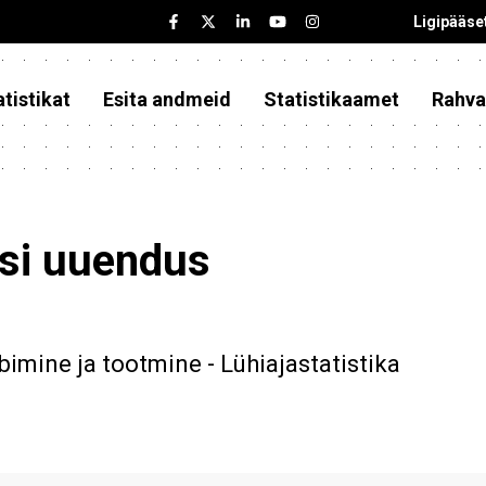
Ligipääse
tistikat
Esita andmeid
Statistikaamet
Rahva
asi uuendus
bimine ja tootmine - Lühiajastatistika