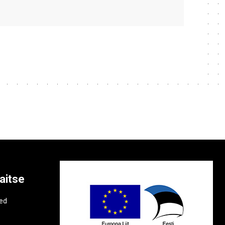
aitse
e
ted