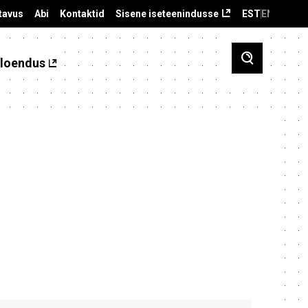
tavus
Abi
Kontaktid
Sisene iseteenindusse
EST
ENG
loendus