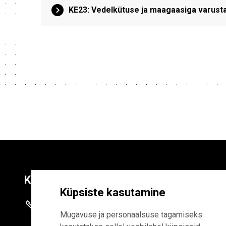
KE23: Vedelkütuse ja maagaasiga varusta
Kontaktid
Liitu uudiskirja
Küpsiste kasutamine
+372 625 9300
E-POSTI AADR
Mugavuse ja personaalsuse tagamiseks