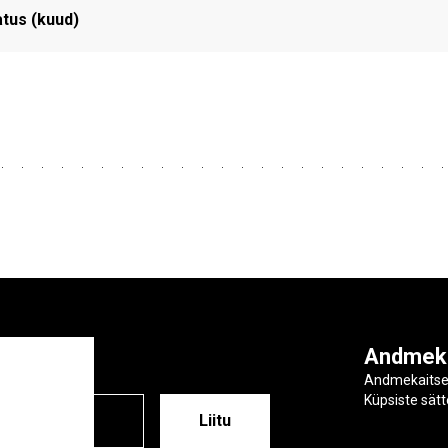
tus (kuud)
ga
Andmek
Andmekaits
Küpsiste sät
ESS