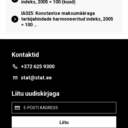
indeks, 2005 = 100 (kuud)
IA025: Konstantse maksumääraga
tarbijahindade harmoneeritud indeks, 2005
= 100 …
Kontaktid
+372 625 9300
stat@stat.ee
Liitu uudiskirjaga
E-POSTI AADRESS