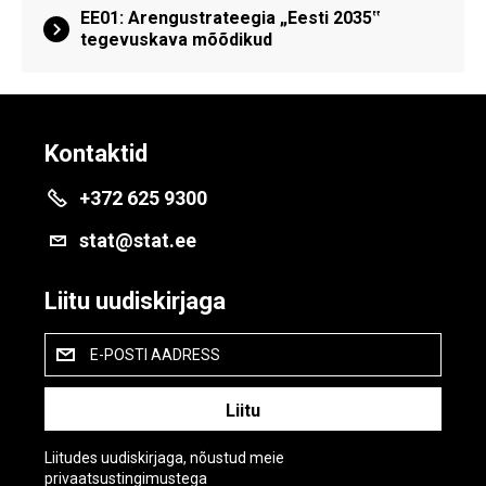
EE01: Arengustrateegia „Eesti 2035‟
tegevuskava mõõdikud
Kontaktid
+372 625 9300
stat@stat.ee
Liitu uudiskirjaga
E-POSTI AADRESS
Liitudes uudiskirjaga, nõustud meie
privaatsustingimustega