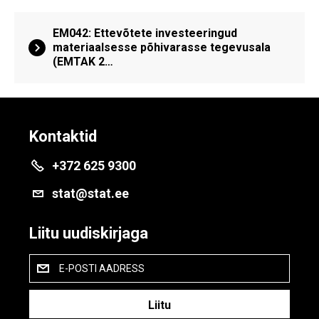
EM042: Ettevõtete investeeringud
materiaalsesse põhivarasse tegevusala
(EMTAK 2…
Kontaktid
+372 625 9300
stat@stat.ee
Liitu uudiskirjaga
E-POSTI AADRESS