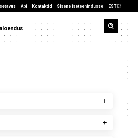
äsetavus
Abi
Kontaktid
Sisene iseteenindusse
EST
ENG
aloendus