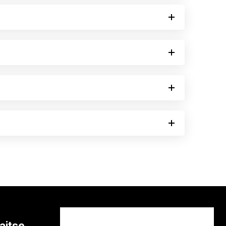
aitse