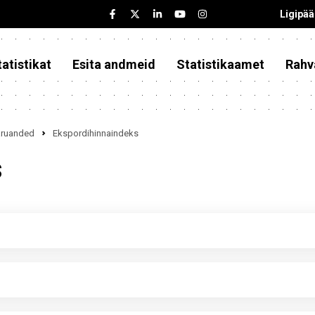
Ligipä
atistikat
Esita andmeid
Statistikaamet
Rahv
iaruanded
Ekspordihinnaindeks
s